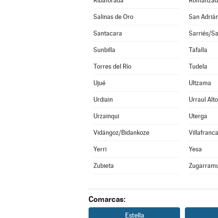
Ribaforada
Romanzad
Salinas de Oro
San Adriá
Santacara
Sarriés/Sa
Sunbilla
Tafalla
Torres del Río
Tudela
Ujué
Ultzama
Urdiain
Urraul Alto
Urzainqui
Uterga
Vidángoz/Bidankoze
Villafranc
Yerri
Yesa
Zubieta
Zugarramu
Comarcas:
Estella