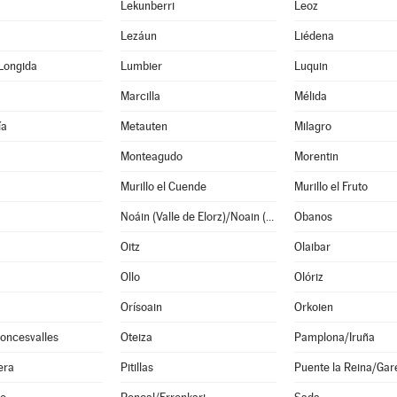
Lekunberri
Leoz
Lezáun
Liédena
Longida
Lumbier
Luquin
Marcilla
Mélida
ía
Metauten
Milagro
Monteagudo
Morentin
Murillo el Cuende
Murillo el Fruto
Noáin (Valle de Elorz)/Noain (Elortzibar)
Obanos
Oitz
Olaibar
Ollo
Olóriz
Orísoain
Orkoien
oncesvalles
Oteiza
Pamplona/Iruña
era
Pitillas
Puente la Reina/Gar