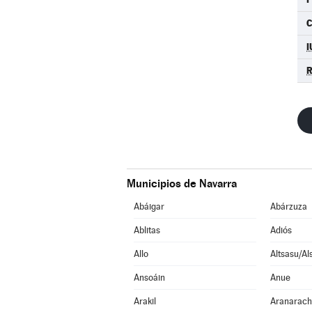
I
Municipios de Navarra
Abáigar
Abárzuza
Ablitas
Adiós
Allo
Altsasu/Al
Ansoáin
Anue
Arakil
Aranarac