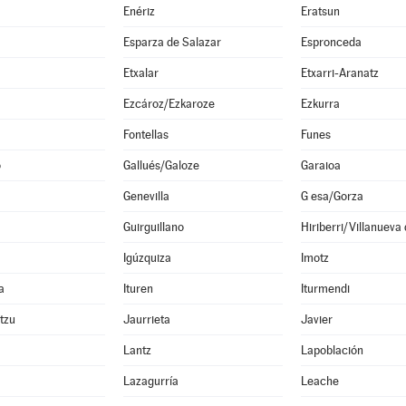
Enériz
Eratsun
Esparza de Salazar
Espronceda
Etxalar
Etxarri-Aranatz
Ezcároz/Ezkaroze
Ezkurra
Fontellas
Funes
o
Gallués/Galoze
Garaioa
Genevilla
G esa/Gorza
Guirguillano
Hiriberri/Villanueva
Igúzquiza
Imotz
a
Ituren
Iturmendi
ltzu
Jaurrieta
Javier
Lantz
Lapoblación
Lazagurría
Leache