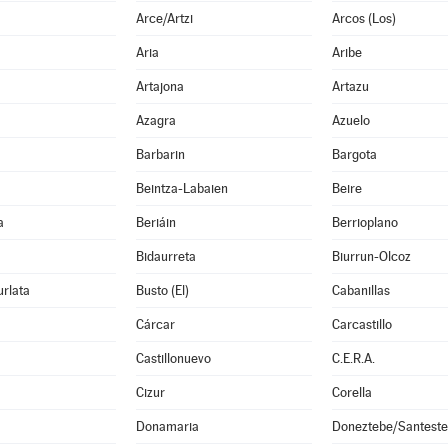
Arce/Artzi
Arcos (Los)
Aria
Aribe
Artajona
Artazu
Azagra
Azuelo
Barbarin
Bargota
Beintza-Labaien
Beire
a
Beriáin
Berrioplano
Bidaurreta
Biurrun-Olcoz
rlata
Busto (El)
Cabanillas
Cárcar
Carcastillo
Castillonuevo
C.E.R.A.
Cizur
Corella
Donamaria
Doneztebe/Santest