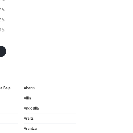
2 %
6 %
7 %
a Baja
Aberin
Allín
Andosilla
Araitz
Arantza