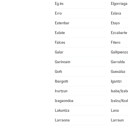
Eg és
Elgorriaga
Erro
Eslava
Esteribar
Etayo
Eulate
Ezcabarte
Falces
Fitero
Galar
Gallipienz
Garínoain
Garralda
Goñi
Guesálaz
Ibargoiti
Igantzi
Irurtzun
Isaba/Izab
Izagaondoa
Izalzu/Itza
Lakuntza
Lana
Larraona
Larraun