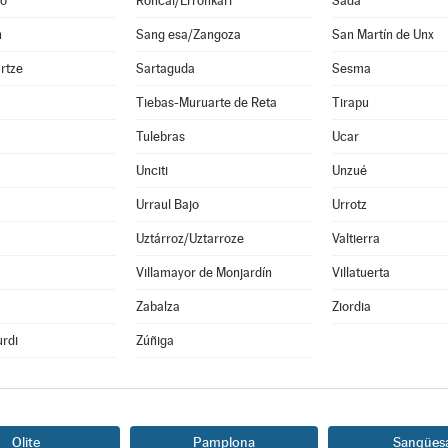
o
Roncal/Erronkari
Sada
n
Sang esa/Zangoza
San Martín de Unx
rtze
Sartaguda
Sesma
Tiebas-Muruarte de Reta
Tirapu
Tulebras
Ucar
Unciti
Unzué
Urraul Bajo
Urrotz
Uztárroz/Uztarroze
Valtierra
a
Villamayor de Monjardín
Villatuerta
Zabalza
Ziordia
rdi
Zúñiga
Olite
Pamplona
Sangües