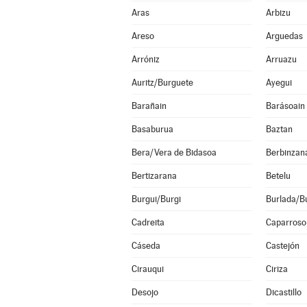
Aras
Arbizu
Areso
Arguedas
Arróniz
Arruazu
Auritz/Burguete
Ayegui
Barañain
Barásoain
Basaburua
Baztan
Bera/Vera de Bidasoa
Berbinzan
Bertizarana
Betelu
Burgui/Burgi
Burlada/Bu
Cadreita
Caparroso
Cáseda
Castejón
Cirauqui
Ciriza
Desojo
Dicastillo