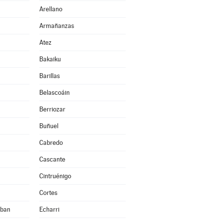
Arellano
Armañanzas
Atez
Bakaiku
Barillas
Belascoáin
Berriozar
Buñuel
Cabredo
Cascante
Cintruénigo
Cortes
eban
Echarri