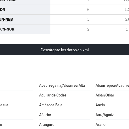
CDN
6
5,
UN-NEB
3
2,
RCN-NOK
2
1,
Descárgate los datos en xml
Abaurregaina/Abaurrea Alta
Abaurrepea/Abaurre
Aguilar de Codés
Aibar/Oibar
sasua
Améscoa Baja
Ancín
Añorbe
Aoiz/Agoitz
he
Aranguren
Arano