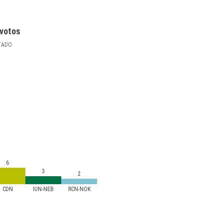
votos
TADO
6
3
2
CDN
IUN-NEB
RCN-NOK