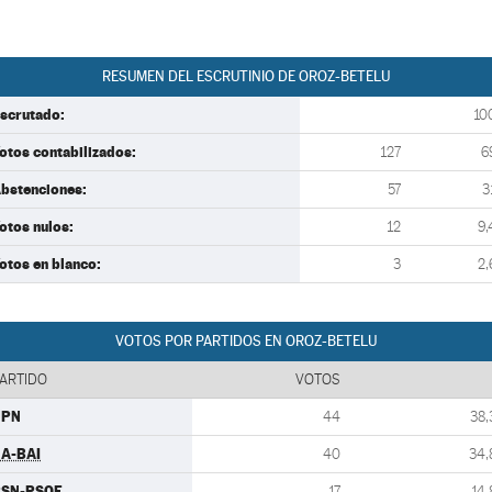
RESUMEN DEL ESCRUTINIO DE OROZ-BETELU
scrutado:
10
otos contabilizados:
127
6
bstenciones:
57
3
otos nulos:
12
9,
otos en blanco:
3
2,
VOTOS POR PARTIDOS EN OROZ-BETELU
ARTIDO
VOTOS
UPN
44
38,
A-BAI
40
34,
PSN-PSOE
17
14,