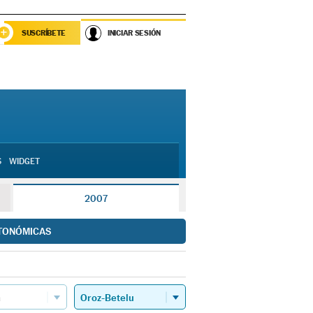
SUSCRÍBETE
INICIAR SESIÓN
S
WIDGET
2007
TONÓMICAS