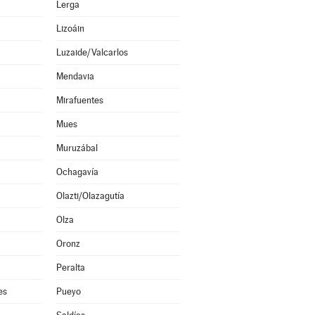
Lerga
Lizoáin
Luzaide/Valcarlos
Mendavia
Mirafuentes
Mues
Muruzábal
Ochagavía
Olazti/Olazagutía
Olza
Oronz
Peralta
es
Pueyo