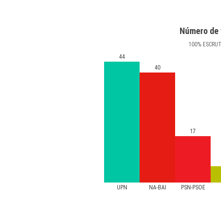
Número de 
100
%
ESCRU
44
40
17
UPN
NA-BAI
PSN-PSOE