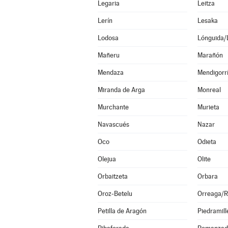
Legaria
Leitza
Lerín
Lesaka
Lodosa
Lónguida/
Mañeru
Marañón
Mendaza
Mendigorr
Miranda de Arga
Monreal
Murchante
Murieta
Navascués
Nazar
Oco
Odieta
Olejua
Olite
Orbaitzeta
Orbara
Oroz-Betelu
Orreaga/R
Petilla de Aragón
Piedramill