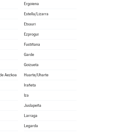
Ergoiena
Estella/Lizarra
Etxauri
Ezprogui
Fustiñana
Garde
Goizueta
 de Aezkoa
Huarte/Uharte
Irañeta
Iza
Juslapeña
Larraga
Legarda