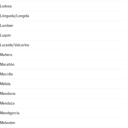
Lodosa
Lónguida/Longida
Lumbier
Luquin
Luzaide/Valcarlos
Mañeru
Marañón
Marcilla
Mélida
Mendavia
Mendaza
Mendigorría
Metauten