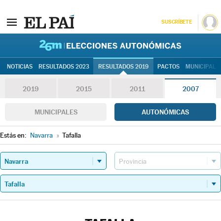
SUSCRÍBETE
26M | Elec
NOTICIAS
RESULTADOS 2023
RESULTADOS 2019
PACTOS
MUNICIPALE
2019
2015
2011
2007
MUNICIPALES
AUTONÓMICAS
Estás en:
Navarra
»
Tafalla