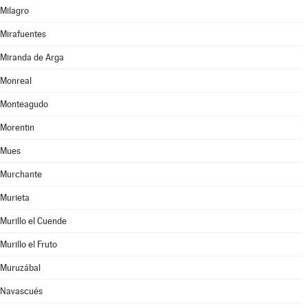
Milagro
Mirafuentes
Miranda de Arga
Monreal
Monteagudo
Morentin
Mues
Murchante
Murieta
Murillo el Cuende
Murillo el Fruto
Muruzábal
Navascués