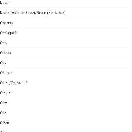
Nazar
Noáin (Valle de Elorz)/Noain (Elortzibar)
Obanos
Ochagavía
Oco
Odieta
Oitz
Olaibar
Olazti/Olazagutía
Olejua
Olite
Ollo
Olóriz