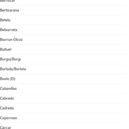
Berriozar
Bertizarana
Betelu
Bidaurreta
Biurrun-Olcoz
Buñuel
Burgui/Burgi
Burlada/Burlata
Busto (El)
Cabanillas
Cabredo
Cadreita
Caparroso
Cárcar