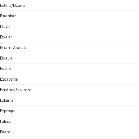
Estella/Lizarra
Esteribar
Etayo
Etxalar
Etxarri-Aranatz
Etxauri
Eulate
Ezcabarte
Ezcároz/Ezkaroze
Ezkurra
Ezprogui
Falces
Fitero