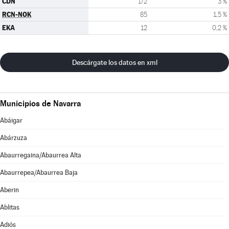
CDN
172
3 %
RCN-NOK
85
1,5 %
EKA
12
0,2 %
Descárgate los datos en xml
Municipios de Navarra
Abáigar
Abárzuza
Abaurregaina/Abaurrea Alta
Abaurrepea/Abaurrea Baja
Aberin
Ablitas
Adiós