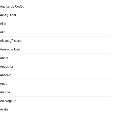
Aguilar de Codés
Aibar/Oibar
Allín
Allo
Altsasu/Alsasua
Améscoa Baja
Ancín
Andosilla
Ansoáin
Anue
Añorbe
Aoiz/Agoitz
Araitz