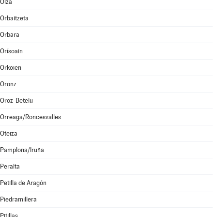
Olza
Orbaitzeta
Orbara
Orísoain
Orkoien
Oronz
Oroz-Betelu
Orreaga/Roncesvalles
Oteiza
Pamplona/Iruña
Peralta
Petilla de Aragón
Piedramillera
Pitillas