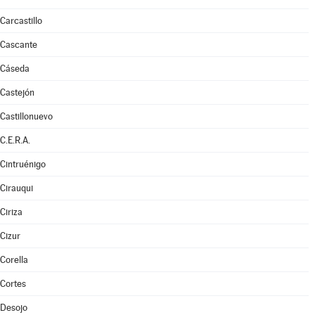
Carcastillo
Cascante
Cáseda
Castejón
Castillonuevo
C.E.R.A.
Cintruénigo
Cirauqui
Ciriza
Cizur
Corella
Cortes
Desojo