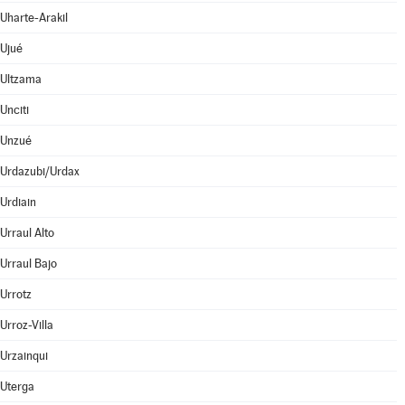
Uharte-Arakil
Ujué
Ultzama
Unciti
Unzué
Urdazubi/Urdax
Urdiain
Urraul Alto
Urraul Bajo
Urrotz
Urroz-Villa
Urzainqui
Uterga