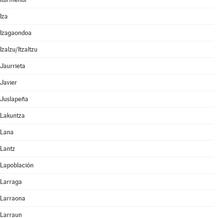
Iza
Izagaondoa
Izalzu/Itzaltzu
Jaurrieta
Javier
Juslapeña
Lakuntza
Lana
Lantz
Lapoblación
Larraga
Larraona
Larraun