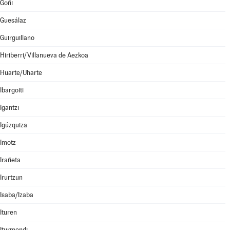
Goñi
Guesálaz
Guirguillano
Hiriberri/Villanueva de Aezkoa
Huarte/Uharte
Ibargoiti
Igantzi
Igúzquiza
Imotz
Irañeta
Irurtzun
Isaba/Izaba
Ituren
Iturmendi