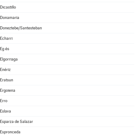
Dicastillo
Donamaria
Doneztebe/Santesteban
Echarri
Eg és
Elgorriaga
Enériz
Eratsun
Ergoiena
Erro
Eslava
Esparza de Salazar
Espronceda