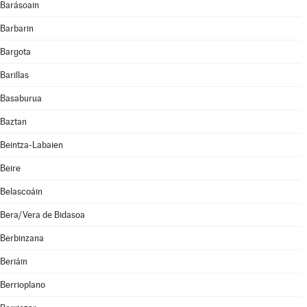
Barásoain
Barbarin
Bargota
Barillas
Basaburua
Baztan
Beintza-Labaien
Beire
Belascoáin
Bera/Vera de Bidasoa
Berbinzana
Beriáin
Berrioplano