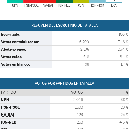
UPN
PSN-PSOE
NA-BAI
IUN-NEB
CDN
RCN-NOK
EKA
RESUMEN DEL ESCRUTINIO DE TAFALLA
Escrutado:
100 %
Votos contabilizados:
6.200
74,6 %
Abstenciones:
2.106
25,4 %
Votos nulos:
518
8,4 %
Votos en blanco:
98
1,7 %
VOTOS POR PARTIDOS EN TAFALLA
PARTIDO
VOTOS
%
UPN
2.046
36 %
PSN-PSOE
1.593
28 %
NA-BAI
1.423
25 %
IUN-NEB
253
4,5 %