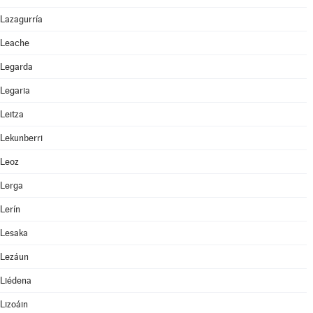
Lazagurría
Leache
Legarda
Legaria
Leitza
Lekunberri
Leoz
Lerga
Lerín
Lesaka
Lezáun
Liédena
Lizoáin