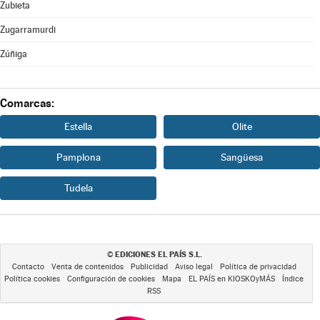
Zubieta
Zugarramurdi
Zúñiga
Comarcas:
Estella
Olite
Pamplona
Sangüesa
Tudela
EDICIONES EL PAÍS S.L.
©
Contacto
Venta de contenidos
Publicidad
Aviso legal
Política de privacidad
Política cookies
Configuración de cookies
Mapa
EL PAÍS en KIOSKOyMÁS
Índice
RSS