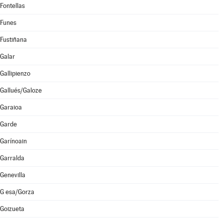
Fontellas
Funes
Fustiñana
Galar
Gallipienzo
Gallués/Galoze
Garaioa
Garde
Garínoain
Garralda
Genevilla
G esa/Gorza
Goizueta