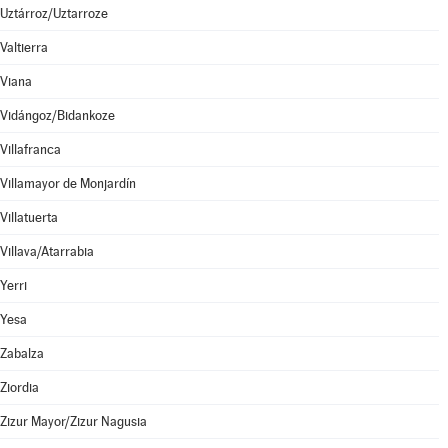
Uztárroz/Uztarroze
Valtierra
Viana
Vidángoz/Bidankoze
Villafranca
Villamayor de Monjardín
Villatuerta
Villava/Atarrabia
Yerri
Yesa
Zabalza
Ziordia
Zizur Mayor/Zizur Nagusia