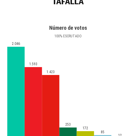
TAFALLA
Número de votos
100
%
ESCRUTADO
2.046
1.593
1.423
253
172
85
12