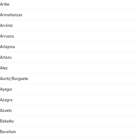
Aribe
Armañanzas
Arróniz
Arruazu
Artajona
Artazu
Atez
Auritz/Burguete
Ayegui
Azagra
Azuelo
Bakaiku
Barañain