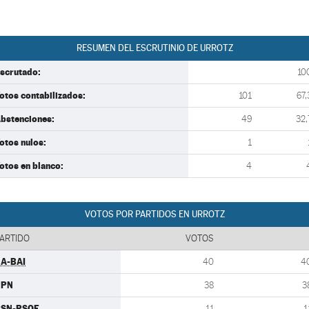
RESUMEN DEL ESCRUTINIO DE URROTZ
scrutado:
10
otos contabilizados:
101
67,
bstenciones:
49
32,
otos nulos:
1
otos en blanco:
4
VOTOS POR PARTIDOS EN URROTZ
ARTIDO
VOTOS
A-BAI
40
4
UPN
38
3
PSN-PSOE
11
1