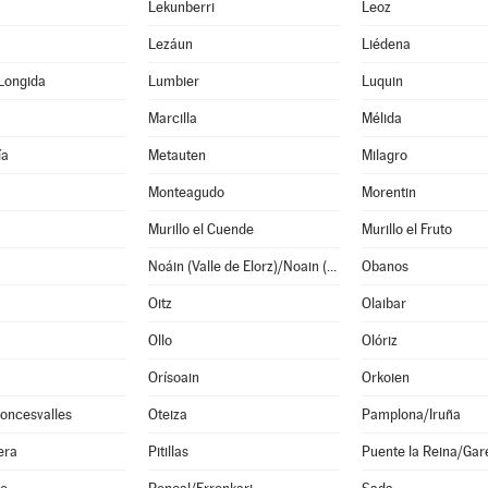
Lekunberri
Leoz
Lezáun
Liédena
Longida
Lumbier
Luquin
Marcilla
Mélida
ía
Metauten
Milagro
Monteagudo
Morentin
Murillo el Cuende
Murillo el Fruto
Noáin (Valle de Elorz)/Noain (Elortzibar)
Obanos
Oitz
Olaibar
Ollo
Olóriz
Orísoain
Orkoien
oncesvalles
Oteiza
Pamplona/Iruña
era
Pitillas
Puente la Reina/Gar