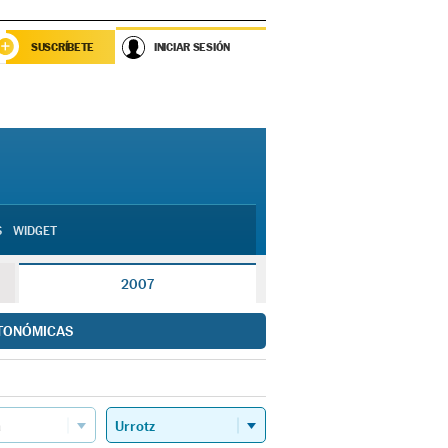
SUSCRÍBETE
INICIAR SESIÓN
S
WIDGET
2007
TONÓMICAS