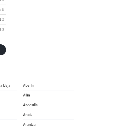
5 %
1 %
1 %
a Baja
Aberin
Allín
Andosilla
Araitz
Arantza