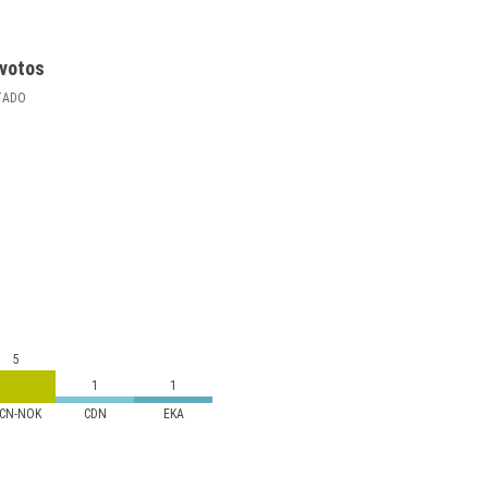
votos
TADO
5
1
1
CN-NOK
CDN
EKA