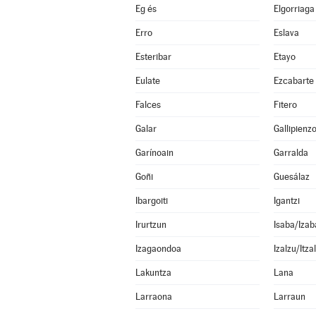
Eg és
Elgorriaga
Erro
Eslava
Esteribar
Etayo
Eulate
Ezcabarte
Falces
Fitero
Galar
Gallipienz
Garínoain
Garralda
Goñi
Guesálaz
Ibargoiti
Igantzi
Irurtzun
Isaba/Izab
Izagaondoa
Izalzu/Itza
Lakuntza
Lana
Larraona
Larraun