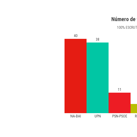
Número de 
100
%
ESCRU
40
38
11
NA-BAI
UPN
PSN-PSOE
R