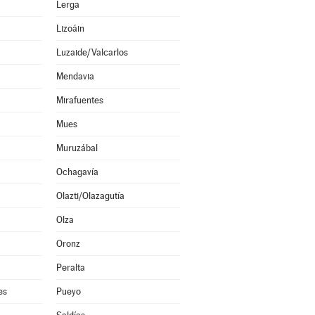
Lerga
Lizoáin
Luzaide/Valcarlos
Mendavia
Mirafuentes
Mues
Muruzábal
Ochagavía
Olazti/Olazagutía
Olza
Oronz
Peralta
es
Pueyo