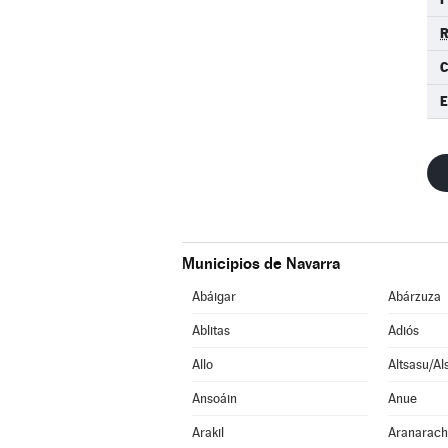
Municipios de Navarra
Abáigar
Abárzuza
Ablitas
Adiós
Allo
Altsasu/Al
Ansoáin
Anue
Arakil
Aranarac