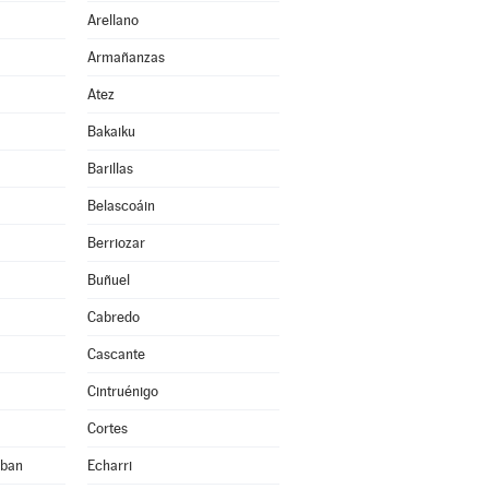
Arellano
Armañanzas
Atez
Bakaiku
Barillas
Belascoáin
Berriozar
Buñuel
Cabredo
Cascante
Cintruénigo
Cortes
eban
Echarri