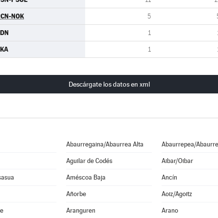
RCN-NOK
5
CDN
1
EKA
1
Descárgate los datos en xml
Abaurregaina/Abaurrea Alta
Abaurrepea/Abaurre
Aguilar de Codés
Aibar/Oibar
sasua
Améscoa Baja
Ancín
Añorbe
Aoiz/Agoitz
he
Aranguren
Arano