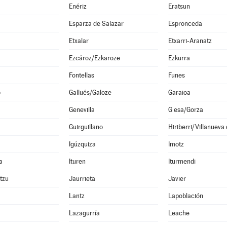
Enériz
Eratsun
Esparza de Salazar
Espronceda
Etxalar
Etxarri-Aranatz
Ezcároz/Ezkaroze
Ezkurra
Fontellas
Funes
o
Gallués/Galoze
Garaioa
Genevilla
G esa/Gorza
Guirguillano
Hiriberri/Villanueva
Igúzquiza
Imotz
a
Ituren
Iturmendi
ltzu
Jaurrieta
Javier
Lantz
Lapoblación
Lazagurría
Leache