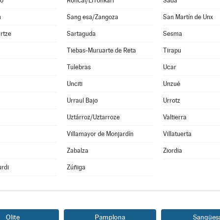
o
Roncal/Erronkari
Sada
n
Sang esa/Zangoza
San Martín de Unx
rtze
Sartaguda
Sesma
Tiebas-Muruarte de Reta
Tirapu
Tulebras
Ucar
Unciti
Unzué
Urraul Bajo
Urrotz
Uztárroz/Uztarroze
Valtierra
a
Villamayor de Monjardín
Villatuerta
Zabalza
Ziordia
rdi
Zúñiga
Olite
Pamplona
Sangües