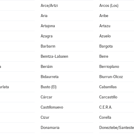
Arce/Artzi
Arcos (Los)
Aria
Aribe
Artajona
Artazu
Azagra
Azuelo
Barbarin
Bargota
Beintza-Labaien
Beire
a
Beriáin
Berrioplano
Bidaurreta
Biurrun-Olcoz
rlata
Busto (El)
Cabanillas
Cárcar
Carcastillo
Castillonuevo
C.E.R.A.
Cizur
Corella
Donamaria
Doneztebe/Santest