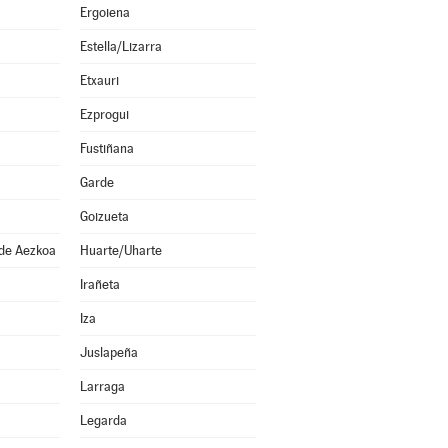
Ergoiena
Estella/Lizarra
Etxauri
Ezprogui
Fustiñana
Garde
Goizueta
 de Aezkoa
Huarte/Uharte
Irañeta
Iza
Juslapeña
Larraga
Legarda