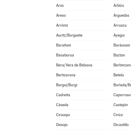
Aras
Arbizu
Areso
Arguedas
Arróniz
Arruazu
Auritz/Burguete
Ayegui
Barañain
Barásoain
Basaburua
Baztan
Bera/Vera de Bidasoa
Berbinzan
Bertizarana
Betelu
Burgui/Burgi
Burlada/Bu
Cadreita
Caparroso
Cáseda
Castejón
Cirauqui
Ciriza
Desojo
Dicastillo