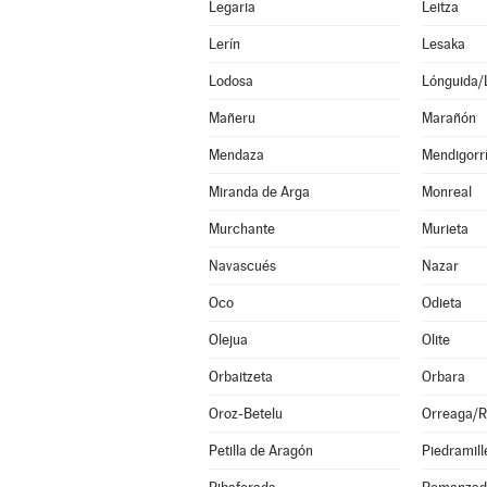
Legaria
Leitza
Lerín
Lesaka
Lodosa
Lónguida/
Mañeru
Marañón
Mendaza
Mendigorr
Miranda de Arga
Monreal
Murchante
Murieta
Navascués
Nazar
Oco
Odieta
Olejua
Olite
Orbaitzeta
Orbara
Oroz-Betelu
Orreaga/R
Petilla de Aragón
Piedramill