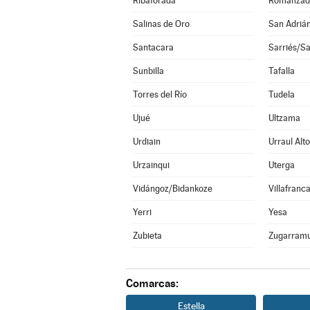
Ribaforada
Romanzad
Salinas de Oro
San Adriá
Santacara
Sarriés/Sa
Sunbilla
Tafalla
Torres del Río
Tudela
Ujué
Ultzama
Urdiain
Urraul Alto
Urzainqui
Uterga
Vidángoz/Bidankoze
Villafranc
Yerri
Yesa
Zubieta
Zugarramu
Comarcas:
Estella