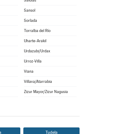
Saldías
Sansol
Sorlada
Torralba del Río
Uharte-Arakil
Urdazubi/Urdax
Urroz-Villa
Viana
Villava/Atarrabia
Zizur Mayor/Zizur Nagusia
a
Tudela