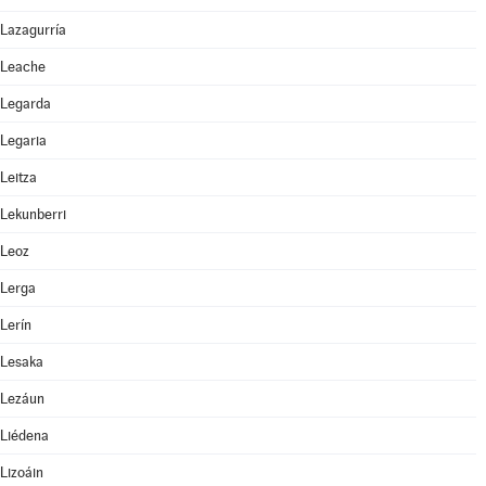
Lazagurría
Leache
Legarda
Legaria
Leitza
Lekunberri
Leoz
Lerga
Lerín
Lesaka
Lezáun
Liédena
Lizoáin