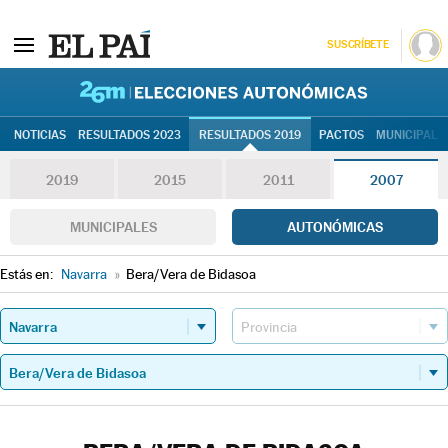
SUSCRÍBETE
26M | Elec
NOTICIAS
RESULTADOS 2023
RESULTADOS 2019
PACTOS
MUNICIPALE
2019
2015
2011
2007
MUNICIPALES
AUTONÓMICAS
Estás en:
Navarra
»
Bera/Vera de Bidasoa