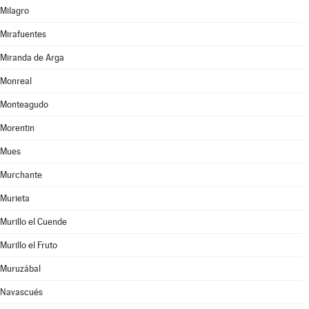
Milagro
Mirafuentes
Miranda de Arga
Monreal
Monteagudo
Morentin
Mues
Murchante
Murieta
Murillo el Cuende
Murillo el Fruto
Muruzábal
Navascués