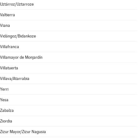
Uztárroz/Uztarroze
Valtierra
Viana
Vidángoz/Bidankoze
Villafranca
Villamayor de Monjardín
Villatuerta
Villava/Atarrabia
Yerri
Yesa
Zabalza
Ziordia
Zizur Mayor/Zizur Nagusia