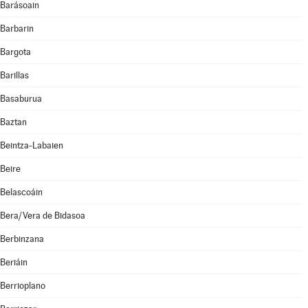
Barásoain
Barbarin
Bargota
Barillas
Basaburua
Baztan
Beintza-Labaien
Beire
Belascoáin
Bera/Vera de Bidasoa
Berbinzana
Beriáin
Berrioplano