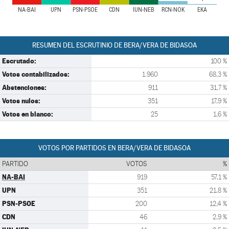
NA-BAI
UPN
PSN-PSOE
CDN
IUN-NEB
RCN-NOK
EKA
RESUMEN DEL ESCRUTINIO DE BERA/VERA DE BIDASOA
Escrutado:
100 %
Votos contabilizados:
1.960
68,3 %
Abstenciones:
911
31,7 %
Votos nulos:
351
17,9 %
Votos en blanco:
25
1,6 %
VOTOS POR PARTIDOS EN BERA/VERA DE BIDASOA
PARTIDO
VOTOS
%
NA-BAI
919
57,1 %
UPN
351
21,8 %
PSN-PSOE
200
12,4 %
CDN
46
2,9 %