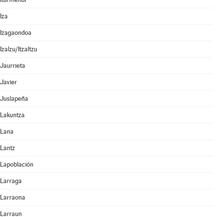
Iza
Izagaondoa
Izalzu/Itzaltzu
Jaurrieta
Javier
Juslapeña
Lakuntza
Lana
Lantz
Lapoblación
Larraga
Larraona
Larraun