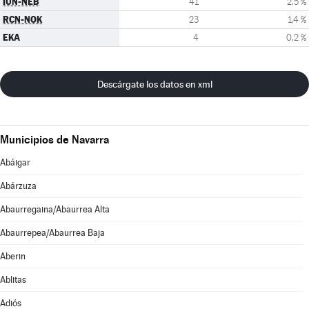
IUN-NEB
41
2,5 %
RCN-NOK
23
1,4 %
EKA
4
0,2 %
Descárgate los datos en xml
Municipios de Navarra
Abáigar
Abárzuza
Abaurregaina/Abaurrea Alta
Abaurrepea/Abaurrea Baja
Aberin
Ablitas
Adiós