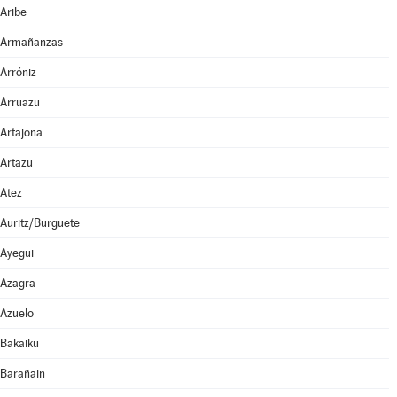
Aribe
Armañanzas
Arróniz
Arruazu
Artajona
Artazu
Atez
Auritz/Burguete
Ayegui
Azagra
Azuelo
Bakaiku
Barañain