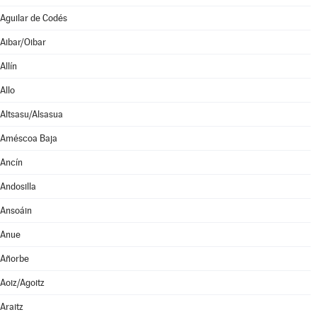
Aguilar de Codés
Aibar/Oibar
Allín
Allo
Altsasu/Alsasua
Améscoa Baja
Ancín
Andosilla
Ansoáin
Anue
Añorbe
Aoiz/Agoitz
Araitz