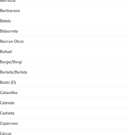
Berriozar
Bertizarana
Betelu
Bidaurreta
Biurrun-Olcoz
Buñuel
Burgui/Burgi
Burlada/Burlata
Busto (El)
Cabanillas
Cabredo
Cadreita
Caparroso
Cárcar