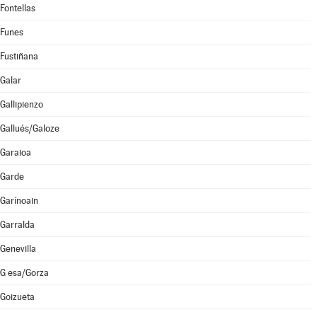
Fontellas
Funes
Fustiñana
Galar
Gallipienzo
Gallués/Galoze
Garaioa
Garde
Garínoain
Garralda
Genevilla
G esa/Gorza
Goizueta