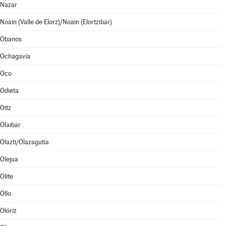
Nazar
Noáin (Valle de Elorz)/Noain (Elortzibar)
Obanos
Ochagavía
Oco
Odieta
Oitz
Olaibar
Olazti/Olazagutía
Olejua
Olite
Ollo
Olóriz