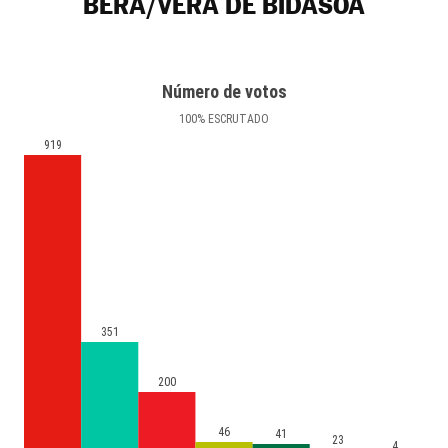
BERA/VERA DE BIDASOA
Número de votos
100
%
ESCRUTADO
919
351
200
46
41
23
4