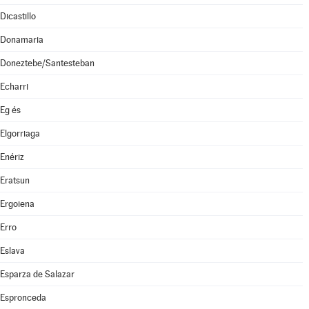
Dicastillo
Donamaria
Doneztebe/Santesteban
Echarri
Eg és
Elgorriaga
Enériz
Eratsun
Ergoiena
Erro
Eslava
Esparza de Salazar
Espronceda