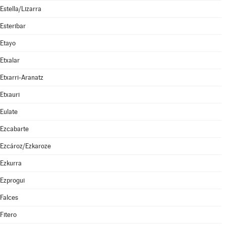
Estella/Lizarra
Esteribar
Etayo
Etxalar
Etxarri-Aranatz
Etxauri
Eulate
Ezcabarte
Ezcároz/Ezkaroze
Ezkurra
Ezprogui
Falces
Fitero