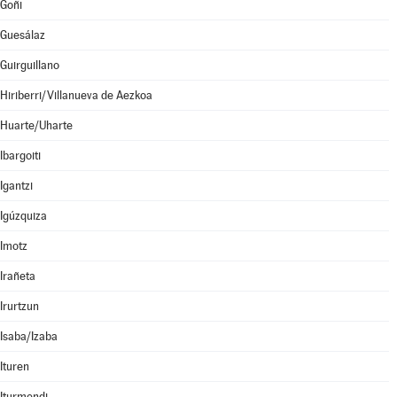
Goñi
Guesálaz
Guirguillano
Hiriberri/Villanueva de Aezkoa
Huarte/Uharte
Ibargoiti
Igantzi
Igúzquiza
Imotz
Irañeta
Irurtzun
Isaba/Izaba
Ituren
Iturmendi