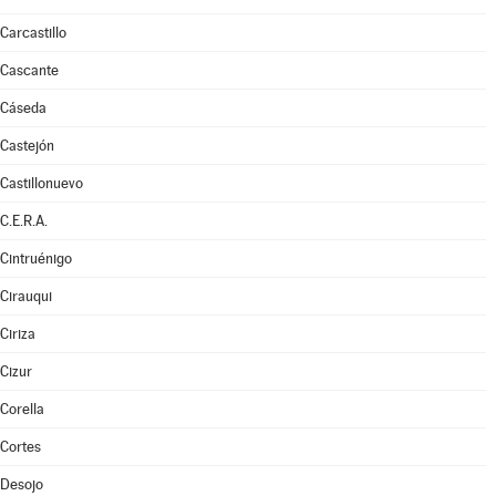
Carcastillo
Cascante
Cáseda
Castejón
Castillonuevo
C.E.R.A.
Cintruénigo
Cirauqui
Ciriza
Cizur
Corella
Cortes
Desojo