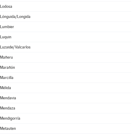
Lodosa
Lónguida/Longida
Lumbier
Luquin
Luzaide/Valcarlos
Mañeru
Marañón
Marcilla
Mélida
Mendavia
Mendaza
Mendigorría
Metauten