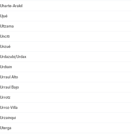
Uharte-Arakil
Ujué
Ultzama
Unciti
Unzué
Urdazubi/Urdax
Urdiain
Urraul Alto
Urraul Bajo
Urrotz
Urroz-Villa
Urzainqui
Uterga