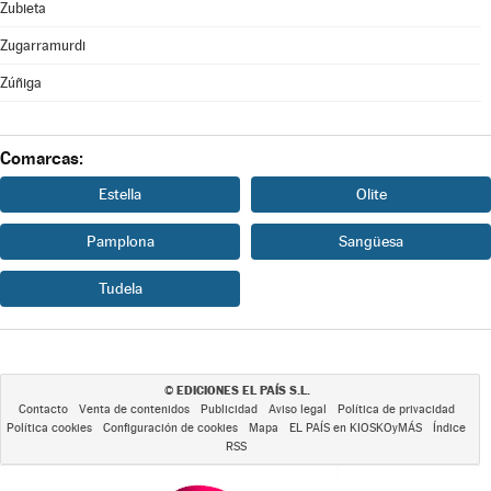
Zubieta
Zugarramurdi
Zúñiga
Comarcas:
Estella
Olite
Pamplona
Sangüesa
Tudela
EDICIONES EL PAÍS S.L.
©
Contacto
Venta de contenidos
Publicidad
Aviso legal
Política de privacidad
Política cookies
Configuración de cookies
Mapa
EL PAÍS en KIOSKOyMÁS
Índice
RSS