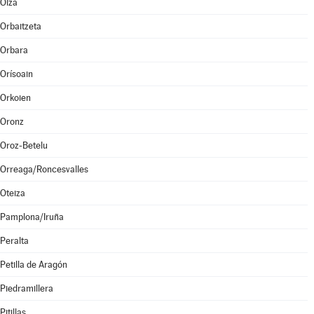
Olza
Orbaitzeta
Orbara
Orísoain
Orkoien
Oronz
Oroz-Betelu
Orreaga/Roncesvalles
Oteiza
Pamplona/Iruña
Peralta
Petilla de Aragón
Piedramillera
Pitillas