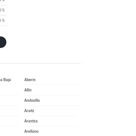
9 %
4 %
a Baja
Aberin
Allín
Andosilla
Araitz
Arantza
Arellano