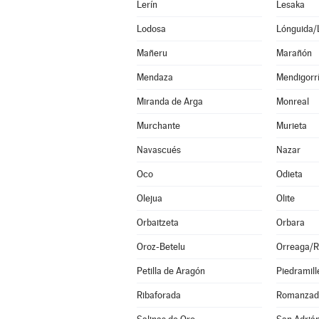
Lerín
Lesaka
Lodosa
Lónguida/
Mañeru
Marañón
Mendaza
Mendigorr
Miranda de Arga
Monreal
Murchante
Murieta
Navascués
Nazar
Oco
Odieta
Olejua
Olite
Orbaitzeta
Orbara
Oroz-Betelu
Orreaga/R
Petilla de Aragón
Piedramill
Ribaforada
Romanzad