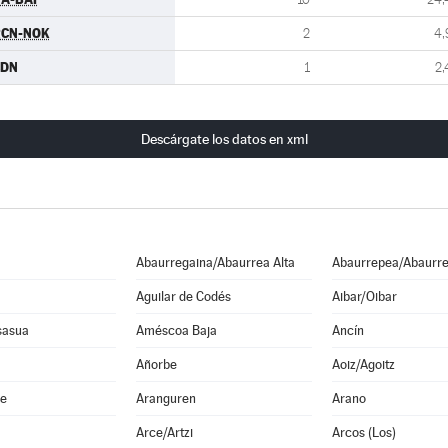
RCN-NOK
2
4,
CDN
1
2,
Descárgate los datos en xml
Abaurregaina/Abaurrea Alta
Abaurrepea/Abaurre
Aguilar de Codés
Aibar/Oibar
sasua
Améscoa Baja
Ancín
Añorbe
Aoiz/Agoitz
he
Aranguren
Arano
Arce/Artzi
Arcos (Los)