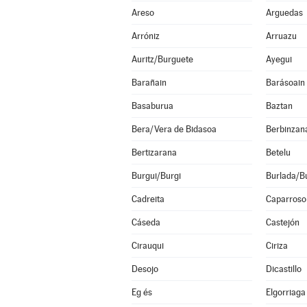
Areso
Arguedas
Arróniz
Arruazu
Auritz/Burguete
Ayegui
Barañain
Barásoain
Basaburua
Baztan
Bera/Vera de Bidasoa
Berbinzan
Bertizarana
Betelu
Burgui/Burgi
Burlada/Bu
Cadreita
Caparroso
Cáseda
Castejón
Cirauqui
Ciriza
Desojo
Dicastillo
Eg és
Elgorriaga