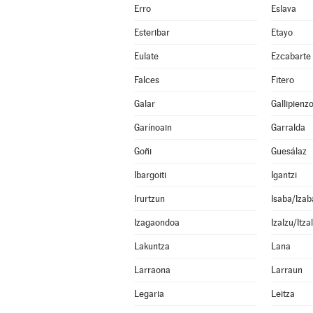
Erro
Eslava
Esteribar
Etayo
Eulate
Ezcabarte
Falces
Fitero
Galar
Gallipienz
Garínoain
Garralda
Goñi
Guesálaz
Ibargoiti
Igantzi
Irurtzun
Isaba/Izab
Izagaondoa
Izalzu/Itza
Lakuntza
Lana
Larraona
Larraun
Legaria
Leitza