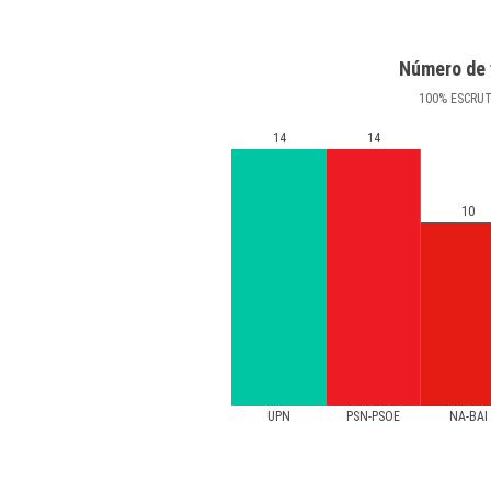
Número de 
100
%
ESCRU
14
14
10
UPN
PSN-PSOE
NA-BAI