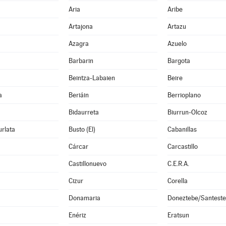
Aria
Aribe
Artajona
Artazu
Azagra
Azuelo
Barbarin
Bargota
Beintza-Labaien
Beire
a
Beriáin
Berrioplano
Bidaurreta
Biurrun-Olcoz
rlata
Busto (El)
Cabanillas
Cárcar
Carcastillo
Castillonuevo
C.E.R.A.
Cizur
Corella
Donamaria
Doneztebe/Santest
Enériz
Eratsun