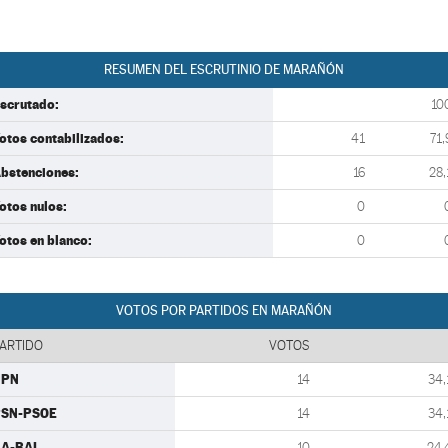
RESUMEN DEL ESCRUTINIO DE MARAÑÓN
scrutado:
10
otos contabilizados:
41
71,
bstenciones:
16
28,
otos nulos:
0
otos en blanco:
0
VOTOS POR PARTIDOS EN MARAÑÓN
ARTIDO
VOTOS
UPN
14
34,
PSN-PSOE
14
34,
A-BAI
10
24,