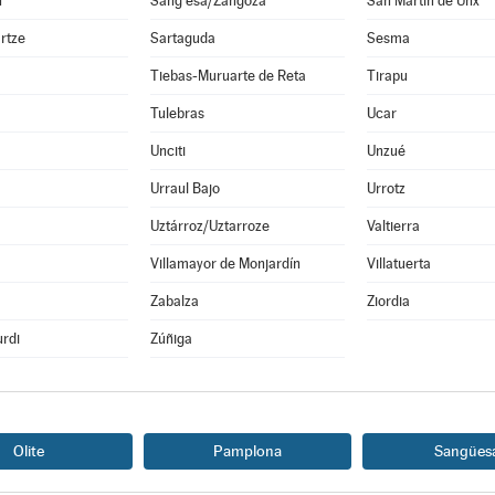
n
Sang esa/Zangoza
San Martín de Unx
rtze
Sartaguda
Sesma
Tiebas-Muruarte de Reta
Tirapu
Tulebras
Ucar
Unciti
Unzué
Urraul Bajo
Urrotz
Uztárroz/Uztarroze
Valtierra
a
Villamayor de Monjardín
Villatuerta
Zabalza
Ziordia
rdi
Zúñiga
Olite
Pamplona
Sangües