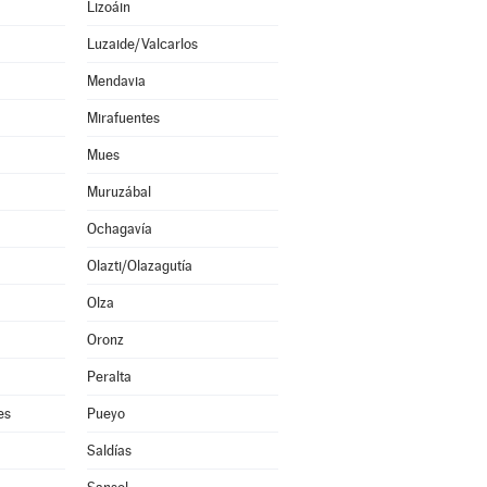
Lizoáin
Luzaide/Valcarlos
Mendavia
Mirafuentes
Mues
Muruzábal
Ochagavía
Olazti/Olazagutía
Olza
Oronz
Peralta
es
Pueyo
Saldías