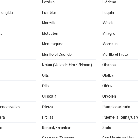
Lezáun
Liédena
Longida
Lumbier
Luquin
Marcilla
Mélida
ía
Metauten
Milagro
Monteagudo
Morentin
Murillo el Cuende
Murillo el Fruto
Noáin (Valle de Elorz)/Noain (Elortzibar)
Obanos
Oitz
Olaibar
Ollo
Olóriz
Orísoain
Orkoien
oncesvalles
Oteiza
Pamplona/Iruña
era
Pitillas
Puente la Reina/Gar
o
Roncal/Erronkari
Sada