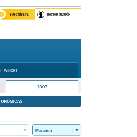
SUSCRÍBETE
INICIAR SESIÓN
S
WIDGET
2007
TONÓMICAS