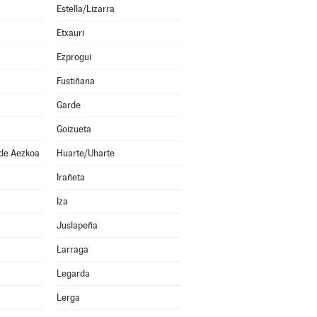
Estella/Lizarra
Etxauri
Ezprogui
Fustiñana
Garde
Goizueta
 de Aezkoa
Huarte/Uharte
Irañeta
Iza
Juslapeña
Larraga
Legarda
Lerga