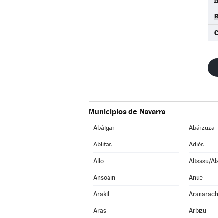
Municipios de Navarra
Abáigar
Abárzuza
Ablitas
Adiós
Allo
Altsasu/Al
Ansoáin
Anue
Arakil
Aranarac
Aras
Arbizu