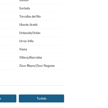
Sansol
Sorlada
Torralba del Río
Uharte-Arakil
Urdazubi/Urdax
Urroz-Villa
Viana
Villava/Atarrabia
Zizur Mayor/Zizur Nagusia
a
Tudela