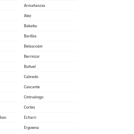
Armañanzas
Atez
Bakaiku
Barillas
Belascoáin
Berriozar
Buñuel
Cabredo
Cascante
Cintruénigo
Cortes
eban
Echarri
Ergoiena