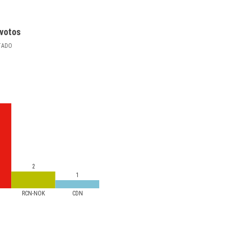
votos
TADO
2
1
RCN-NOK
CDN