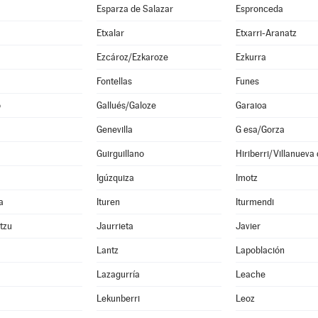
Esparza de Salazar
Espronceda
Etxalar
Etxarri-Aranatz
Ezcároz/Ezkaroze
Ezkurra
Fontellas
Funes
o
Gallués/Galoze
Garaioa
Genevilla
G esa/Gorza
Guirguillano
Hiriberri/Villanueva
Igúzquiza
Imotz
a
Ituren
Iturmendi
ltzu
Jaurrieta
Javier
Lantz
Lapoblación
Lazagurría
Leache
Lekunberri
Leoz