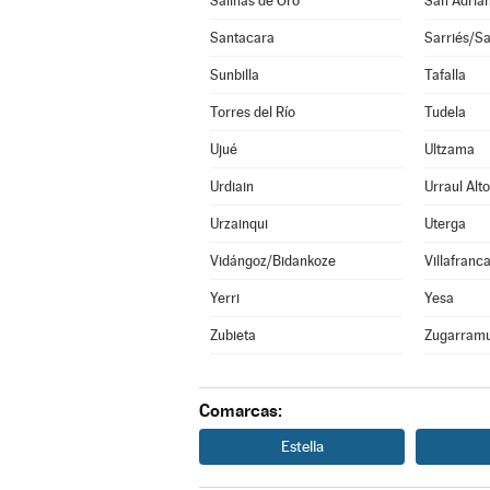
Salinas de Oro
San Adriá
Santacara
Sarriés/Sa
Sunbilla
Tafalla
Torres del Río
Tudela
Ujué
Ultzama
Urdiain
Urraul Alto
Urzainqui
Uterga
Vidángoz/Bidankoze
Villafranc
Yerri
Yesa
Zubieta
Zugarramu
Comarcas:
Estella