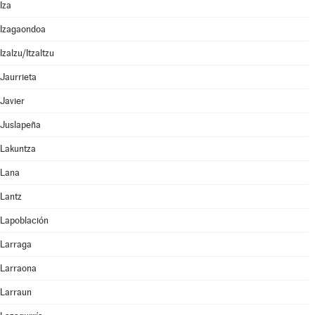
Iza
Izagaondoa
Izalzu/Itzaltzu
Jaurrieta
Javier
Juslapeña
Lakuntza
Lana
Lantz
Lapoblación
Larraga
Larraona
Larraun