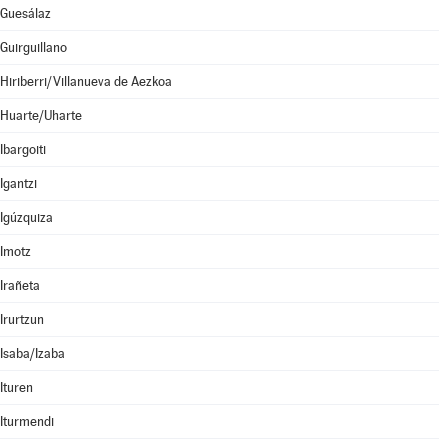
Guesálaz
Guirguillano
Hiriberri/Villanueva de Aezkoa
Huarte/Uharte
Ibargoiti
Igantzi
Igúzquiza
Imotz
Irañeta
Irurtzun
Isaba/Izaba
Ituren
Iturmendi