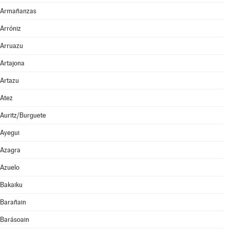
Armañanzas
Arróniz
Arruazu
Artajona
Artazu
Atez
Auritz/Burguete
Ayegui
Azagra
Azuelo
Bakaiku
Barañain
Barásoain