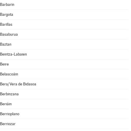
Barbarin
Bargota
Barillas
Basaburua
Baztan
Beintza-Labaien
Beire
Belascoáin
Bera/Vera de Bidasoa
Berbinzana
Beriáin
Berrioplano
Berriozar