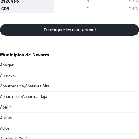
RCN-NOK
4
4,7 %
CDN
2
2,4 %
Descárgate los datos en xml
Municipios de Navarra
Abáigar
Abárzuza
Abaurregaina/Abaurrea Alta
Abaurrepea/Abaurrea Baja
Aberin
Ablitas
Adiós
Aguilar de Codés