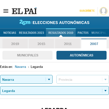
SUSCRÍBETE
26M | Elec
NOTICIAS
RESULTADOS 2023
RESULTADOS 2019
PACTOS
MUNICIPALE
2019
2015
2011
2007
MUNICIPALES
AUTONÓMICAS
Estás en:
Navarra
»
Legarda