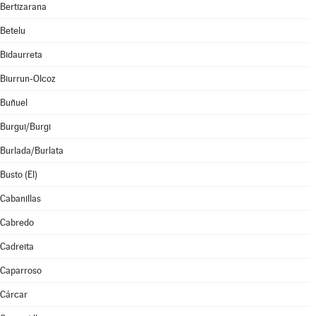
Bertizarana
Betelu
Bidaurreta
Biurrun-Olcoz
Buñuel
Burgui/Burgi
Burlada/Burlata
Busto (El)
Cabanillas
Cabredo
Cadreita
Caparroso
Cárcar