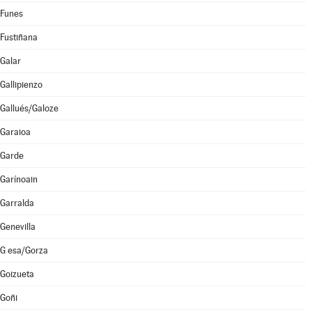
Funes
Fustiñana
Galar
Gallipienzo
Gallués/Galoze
Garaioa
Garde
Garínoain
Garralda
Genevilla
G esa/Gorza
Goizueta
Goñi