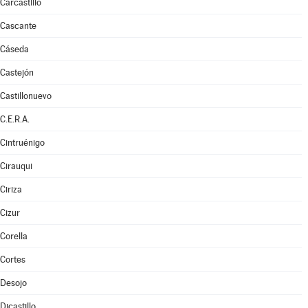
Carcastillo
Cascante
Cáseda
Castejón
Castillonuevo
C.E.R.A.
Cintruénigo
Cirauqui
Ciriza
Cizur
Corella
Cortes
Desojo
Dicastillo