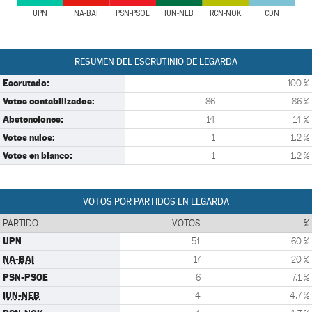
UPN
NA-BAI
PSN-PSOE
IUN-NEB
RCN-NOK
CDN
RESUMEN DEL ESCRUTINIO DE LEGARDA
Escrutado:
100 %
Votos contabilizados:
86
86 %
Abstenciones:
14
14 %
Votos nulos:
1
1,2 %
Votos en blanco:
1
1,2 %
VOTOS POR PARTIDOS EN LEGARDA
PARTIDO
VOTOS
%
UPN
51
60 %
NA-BAI
17
20 %
PSN-PSOE
6
7,1 %
IUN-NEB
4
4,7 %