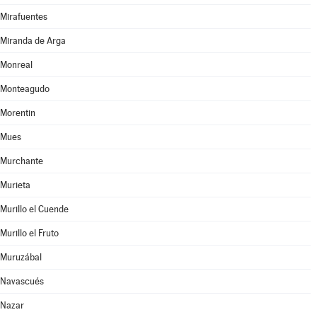
Mirafuentes
Miranda de Arga
Monreal
Monteagudo
Morentin
Mues
Murchante
Murieta
Murillo el Cuende
Murillo el Fruto
Muruzábal
Navascués
Nazar