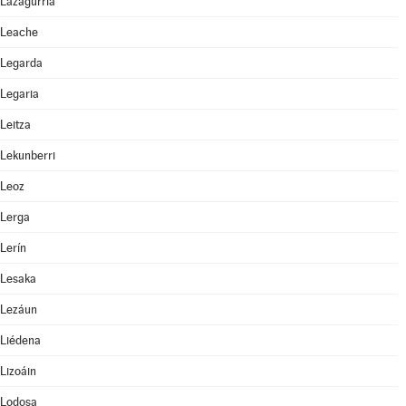
Lazagurría
Leache
Legarda
Legaria
Leitza
Lekunberri
Leoz
Lerga
Lerín
Lesaka
Lezáun
Liédena
Lizoáin
Lodosa