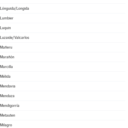
Lónguida/Longida
Lumbier
Luquin
Luzaide/Valcarlos
Mañeru
Marañón
Marcilla
Mélida
Mendavia
Mendaza
Mendigorría
Metauten
Milagro