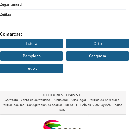
Zugarramurdi
Zúñiga
Comarcas:
Estella
Olite
Pamplona
Sangüesa
Tudela
EDICIONES EL PAÍS S.L.
©
Contacto
Venta de contenidos
Publicidad
Aviso legal
Política de privacidad
Política cookies
Configuración de cookies
Mapa
EL PAÍS en KIOSKOyMÁS
Índice
RSS