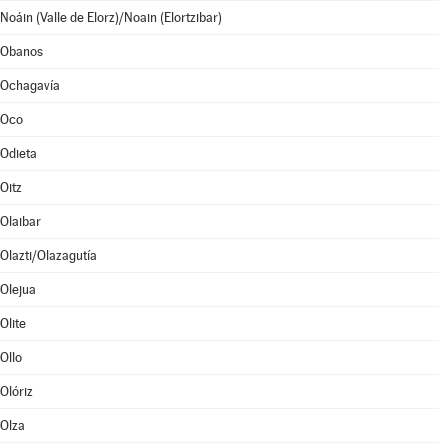
Noáin (Valle de Elorz)/Noain (Elortzibar)
Obanos
Ochagavía
Oco
Odieta
Oitz
Olaibar
Olazti/Olazagutía
Olejua
Olite
Ollo
Olóriz
Olza