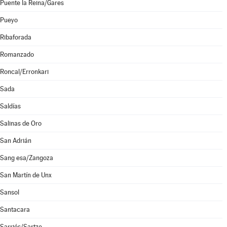
Puente la Reina/Gares
Pueyo
Ribaforada
Romanzado
Roncal/Erronkari
Sada
Saldías
Salinas de Oro
San Adrián
Sang esa/Zangoza
San Martín de Unx
Sansol
Santacara
Sarriés/Sartze