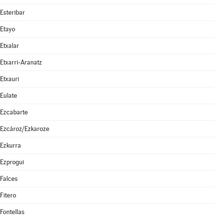
Esteribar
Etayo
Etxalar
Etxarri-Aranatz
Etxauri
Eulate
Ezcabarte
Ezcároz/Ezkaroze
Ezkurra
Ezprogui
Falces
Fitero
Fontellas