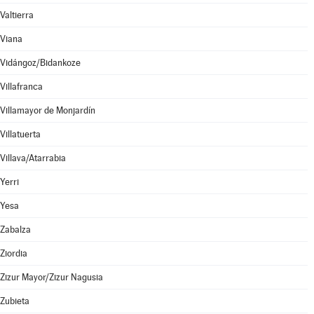
Valtierra
Viana
Vidángoz/Bidankoze
Villafranca
Villamayor de Monjardín
Villatuerta
Villava/Atarrabia
Yerri
Yesa
Zabalza
Ziordia
Zizur Mayor/Zizur Nagusia
Zubieta