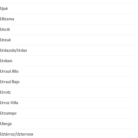
Ujué
Ultzama
Unciti
Unzué
Urdazubi/Urdax
Urdiain
Urraul Alto
Urraul Bajo
Urrotz
Urroz-Villa
Urzainqui
Uterga
Uztárroz/Uztarroze