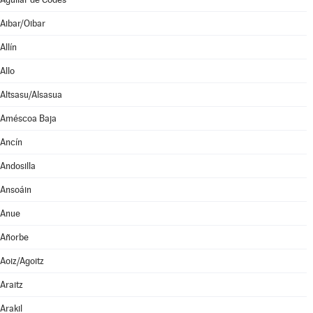
Aibar/Oibar
Allín
Allo
Altsasu/Alsasua
Améscoa Baja
Ancín
Andosilla
Ansoáin
Anue
Añorbe
Aoiz/Agoitz
Araitz
Arakil