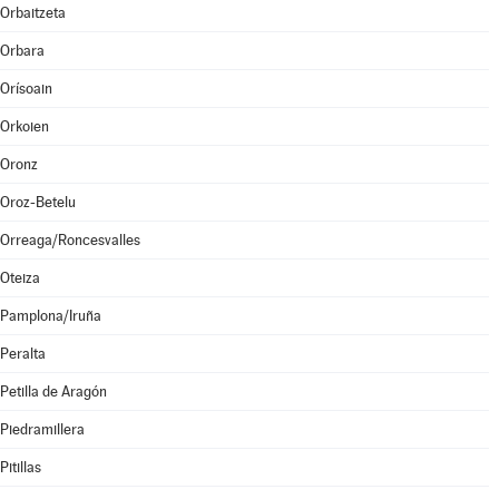
Orbaitzeta
Orbara
Orísoain
Orkoien
Oronz
Oroz-Betelu
Orreaga/Roncesvalles
Oteiza
Pamplona/Iruña
Peralta
Petilla de Aragón
Piedramillera
Pitillas