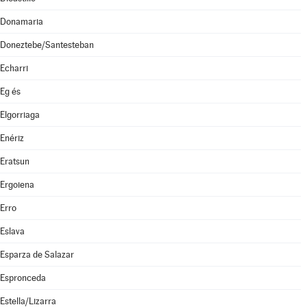
Donamaria
Doneztebe/Santesteban
Echarri
Eg és
Elgorriaga
Enériz
Eratsun
Ergoiena
Erro
Eslava
Esparza de Salazar
Espronceda
Estella/Lizarra