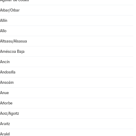
Aibar/Oibar
Allín
Allo
Altsasu/Alsasua
Améscoa Baja
Ancín
Andosilla
Ansoáin
Anue
Añorbe
Aoiz/Agoitz
Araitz
Arakil