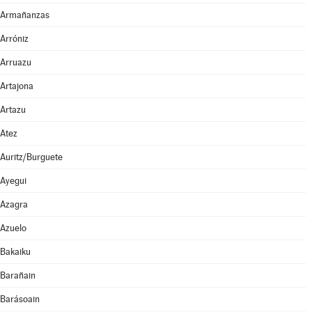
Armañanzas
Arróniz
Arruazu
Artajona
Artazu
Atez
Auritz/Burguete
Ayegui
Azagra
Azuelo
Bakaiku
Barañain
Barásoain