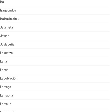
Iza
Izagaondoa
Izalzu/Itzaltzu
Jaurrieta
Javier
Juslapeña
Lakuntza
Lana
Lantz
Lapoblación
Larraga
Larraona
Larraun