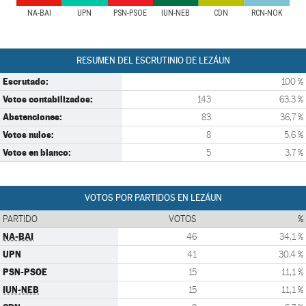
NA-BAI
UPN
PSN-PSOE
IUN-NEB
CDN
RCN-NOK
RESUMEN DEL ESCRUTINIO DE LEZÁUN
Escrutado:
100 %
Votos contabilizados:
143
63,3 %
Abstenciones:
83
36,7 %
Votos nulos:
8
5,6 %
Votos en blanco:
5
3,7 %
VOTOS POR PARTIDOS EN LEZÁUN
PARTIDO
VOTOS
%
NA-BAI
46
34,1 %
UPN
41
30,4 %
PSN-PSOE
15
11,1 %
IUN-NEB
15
11,1 %