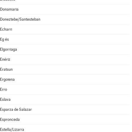
Donamaria
Doneztebe/Santesteban
Echarri
Eg és
Elgorriaga
Enériz
Eratsun
Ergoiena
Erro
Eslava
Esparza de Salazar
Espronceda
Estella/Lizarra