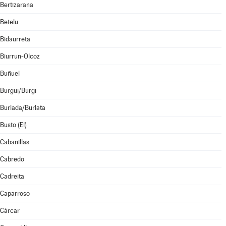
Bertizarana
Betelu
Bidaurreta
Biurrun-Olcoz
Buñuel
Burgui/Burgi
Burlada/Burlata
Busto (El)
Cabanillas
Cabredo
Cadreita
Caparroso
Cárcar