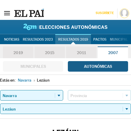
SUSCRÍBETE
26M | Elec
NOTICIAS
RESULTADOS 2023
RESULTADOS 2019
PACTOS
MUNICIPALE
2019
2015
2011
2007
MUNICIPALES
AUTONÓMICAS
Estás en:
Navarra
»
Lezáun