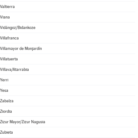
Valtierra
Viana
Vidángoz/Bidankoze
Villafranca
Villamayor de Monjardín
Villatuerta
Villava/Atarrabia
Yerri
Yesa
Zabalza
Ziordia
Zizur Mayor/Zizur Nagusia
Zubieta