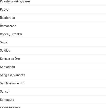
Puente la Reina/Gares
Pueyo
Ribaforada
Romanzado
Roncal/Erronkari
Sada
Saldías
Salinas de Oro
San Adrián
Sang esa/Zangoza
San Martín de Unx
Sansol
Santacara
Sarriés/Sartze