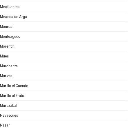
Mirafuentes
Miranda de Arga
Monreal
Monteagudo
Morentin
Mues
Murchante
Murieta
Murillo el Cuende
Murillo el Fruto
Muruzábal
Navascués
Nazar