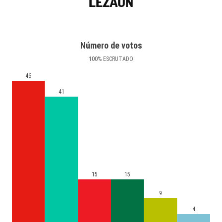
LEZÁUN
Número de votos
100
%
ESCRUTADO
46
41
15
15
9
4