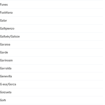
Funes
Fustiñana
Galar
Gallipienzo
Gallués/Galoze
Garaioa
Garde
Garínoain
Garralda
Genevilla
G esa/Gorza
Goizueta
Goñi