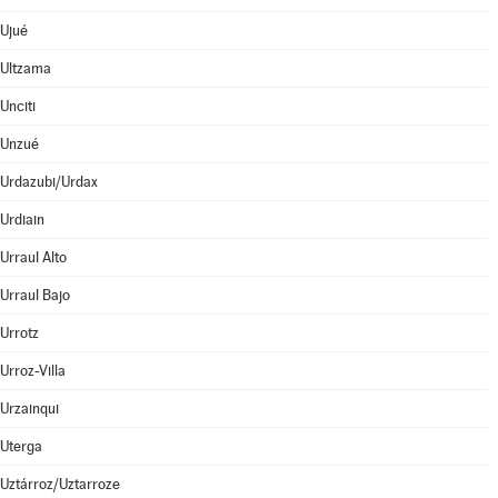
Ujué
Ultzama
Unciti
Unzué
Urdazubi/Urdax
Urdiain
Urraul Alto
Urraul Bajo
Urrotz
Urroz-Villa
Urzainqui
Uterga
Uztárroz/Uztarroze