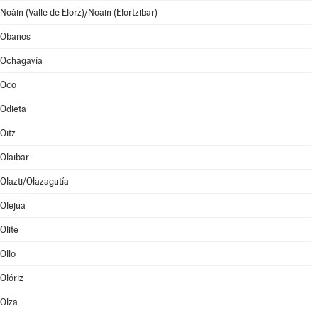
Noáin (Valle de Elorz)/Noain (Elortzibar)
Obanos
Ochagavía
Oco
Odieta
Oitz
Olaibar
Olazti/Olazagutía
Olejua
Olite
Ollo
Olóriz
Olza