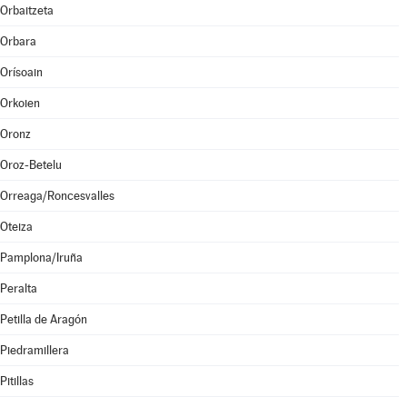
Orbaitzeta
Orbara
Orísoain
Orkoien
Oronz
Oroz-Betelu
Orreaga/Roncesvalles
Oteiza
Pamplona/Iruña
Peralta
Petilla de Aragón
Piedramillera
Pitillas