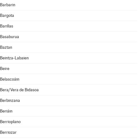
Barbarin
Bargota
Barillas
Basaburua
Baztan
Beintza-Labaien
Beire
Belascoáin
Bera/Vera de Bidasoa
Berbinzana
Beriáin
Berrioplano
Berriozar