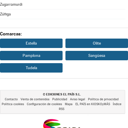
Zugarramurdi
Zúñiga
Comarcas:
Estella
Olite
Pamplona
Sangüesa
Tudela
EDICIONES EL PAÍS S.L.
©
Contacto
Venta de contenidos
Publicidad
Aviso legal
Política de privacidad
Política cookies
Configuración de cookies
Mapa
EL PAÍS en KIOSKOyMÁS
Índice
RSS