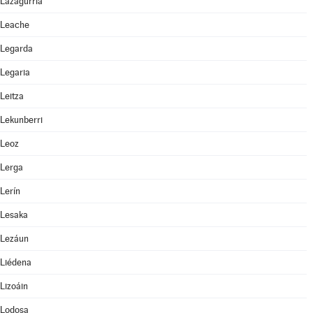
Lazagurría
Leache
Legarda
Legaria
Leitza
Lekunberri
Leoz
Lerga
Lerín
Lesaka
Lezáun
Liédena
Lizoáin
Lodosa