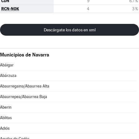
CDN
9
6,7 %
RCN-NOK
4
3 %
Descárgate los datos en xml
Municipios de Navarra
Abáigar
Abárzuza
Abaurregaina/Abaurrea Alta
Abaurrepea/Abaurrea Baja
Aberin
Ablitas
Adiós
Aguilar de Codés