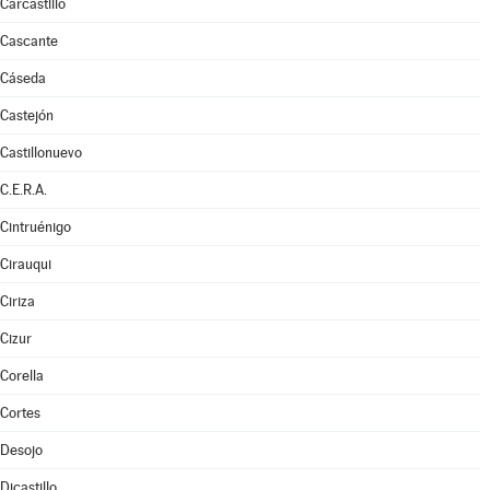
Carcastillo
Cascante
Cáseda
Castejón
Castillonuevo
C.E.R.A.
Cintruénigo
Cirauqui
Ciriza
Cizur
Corella
Cortes
Desojo
Dicastillo