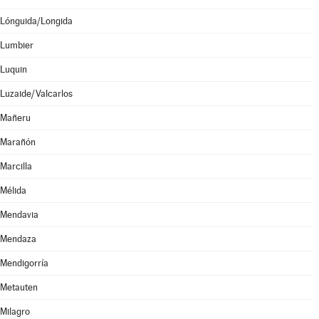
Lónguida/Longida
Lumbier
Luquin
Luzaide/Valcarlos
Mañeru
Marañón
Marcilla
Mélida
Mendavia
Mendaza
Mendigorría
Metauten
Milagro