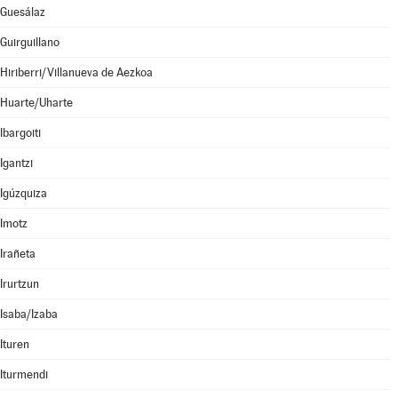
Guesálaz
Guirguillano
Hiriberri/Villanueva de Aezkoa
Huarte/Uharte
Ibargoiti
Igantzi
Igúzquiza
Imotz
Irañeta
Irurtzun
Isaba/Izaba
Ituren
Iturmendi