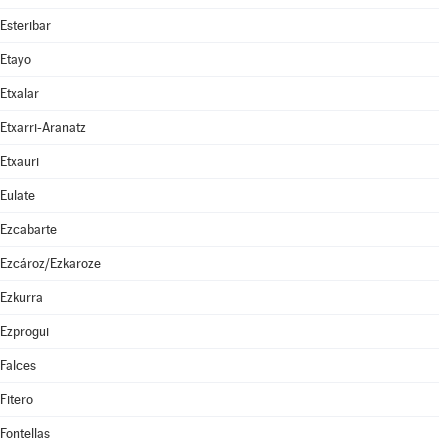
Esteribar
Etayo
Etxalar
Etxarri-Aranatz
Etxauri
Eulate
Ezcabarte
Ezcároz/Ezkaroze
Ezkurra
Ezprogui
Falces
Fitero
Fontellas