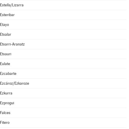
Estella/Lizarra
Esteribar
Etayo
Etxalar
Etxarri-Aranatz
Etxauri
Eulate
Ezcabarte
Ezcároz/Ezkaroze
Ezkurra
Ezprogui
Falces
Fitero