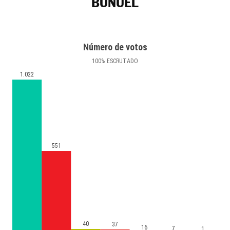
BUÑUEL
Número de votos
100
%
ESCRUTADO
1.022
551
40
37
16
7
1