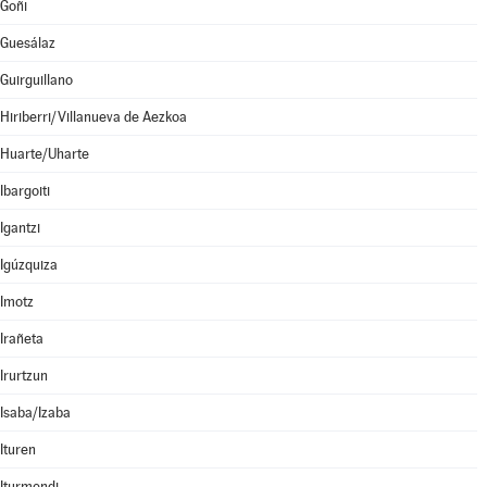
Goñi
Guesálaz
Guirguillano
Hiriberri/Villanueva de Aezkoa
Huarte/Uharte
Ibargoiti
Igantzi
Igúzquiza
Imotz
Irañeta
Irurtzun
Isaba/Izaba
Ituren
Iturmendi