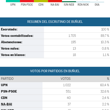
UPN
PSN-PSOE
CDN
NA-BAI
IUN-NEB
RCN-NOK
EKA
RESUMEN DEL ESCRUTINIO DE BUÑUEL
Escrutado:
100 %
Votos contabilizados:
1.705
89,7 %
Abstenciones:
195
10,3 %
Votos nulos:
13
0,8 %
Votos en blanco:
18
1,1 %
VOTOS POR PARTIDOS EN BUÑUEL
PARTIDO
VOTOS
%
UPN
1.022
60,4 %
PSN-PSOE
551
32,6 %
CDN
40
2,4 %
NA-BAI
37
2,2 %