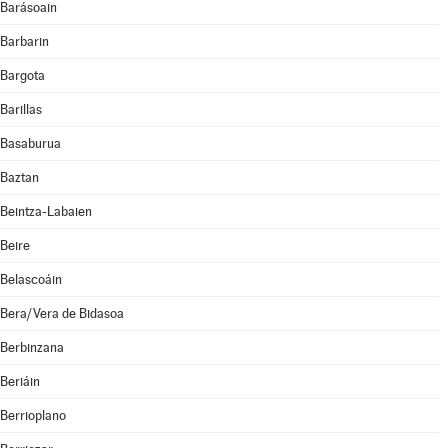
Barásoain
Barbarin
Bargota
Barillas
Basaburua
Baztan
Beintza-Labaien
Beire
Belascoáin
Bera/Vera de Bidasoa
Berbinzana
Beriáin
Berrioplano