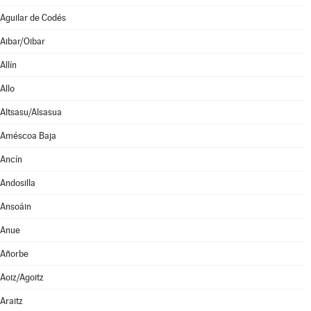
Aguilar de Codés
Aibar/Oibar
Allín
Allo
Altsasu/Alsasua
Améscoa Baja
Ancín
Andosilla
Ansoáin
Anue
Añorbe
Aoiz/Agoitz
Araitz