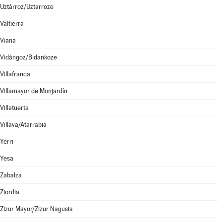
Uztárroz/Uztarroze
Valtierra
Viana
Vidángoz/Bidankoze
Villafranca
Villamayor de Monjardín
Villatuerta
Villava/Atarrabia
Yerri
Yesa
Zabalza
Ziordia
Zizur Mayor/Zizur Nagusia