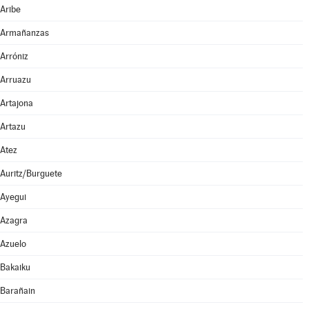
Aribe
Armañanzas
Arróniz
Arruazu
Artajona
Artazu
Atez
Auritz/Burguete
Ayegui
Azagra
Azuelo
Bakaiku
Barañain