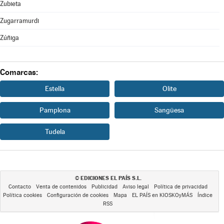
Zubieta
Zugarramurdi
Zúñiga
Comarcas:
Estella
Olite
Pamplona
Sangüesa
Tudela
EDICIONES EL PAÍS S.L.
©
Contacto
Venta de contenidos
Publicidad
Aviso legal
Política de privacidad
Política cookies
Configuración de cookies
Mapa
EL PAÍS en KIOSKOyMÁS
Índice
RSS