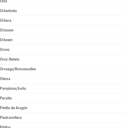
Olza
Orbaitzeta
Orbara
Orísoain
Orkoien
Oronz
Oroz-Betelu
Orreaga/Roncesvalles
Oteiza
Pamplona/Iruña
Peralta
Petilla de Aragón
Piedramillera
Pitillas