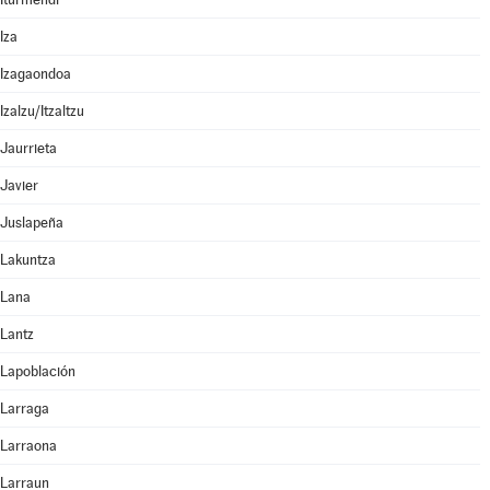
Iza
Izagaondoa
Izalzu/Itzaltzu
Jaurrieta
Javier
Juslapeña
Lakuntza
Lana
Lantz
Lapoblación
Larraga
Larraona
Larraun