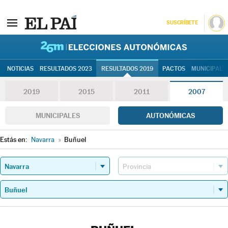
SUSCRÍBETE
26M | Elec
NOTICIAS
RESULTADOS 2023
RESULTADOS 2019
PACTOS
MUNICIPALE
2019
2015
2011
2007
MUNICIPALES
AUTONÓMICAS
Estás en:
Navarra
»
Buñuel