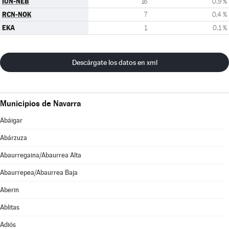
IUN-NEB
16
0,9 %
RCN-NOK
7
0,4 %
EKA
1
0,1 %
Descárgate los datos en xml
Municipios de Navarra
Abáigar
Abárzuza
Abaurregaina/Abaurrea Alta
Abaurrepea/Abaurrea Baja
Aberin
Ablitas
Adiós