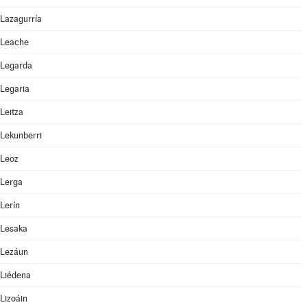
Lazagurría
Leache
Legarda
Legaria
Leitza
Lekunberri
Leoz
Lerga
Lerín
Lesaka
Lezáun
Liédena
Lizoáin