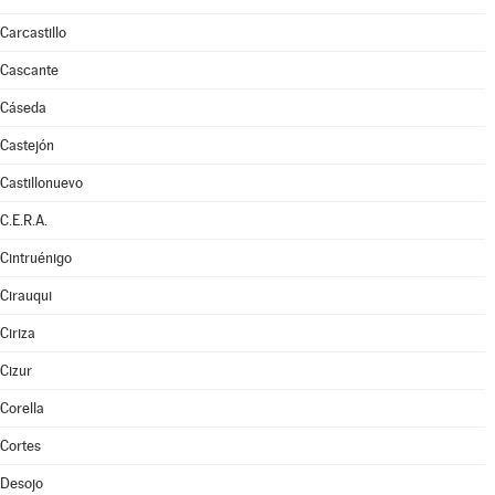
Carcastillo
Cascante
Cáseda
Castejón
Castillonuevo
C.E.R.A.
Cintruénigo
Cirauqui
Ciriza
Cizur
Corella
Cortes
Desojo