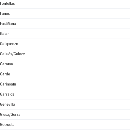
Fontellas
Funes
Fustiñana
Galar
Gallipienzo
Gallués/Galoze
Garaioa
Garde
Garínoain
Garralda
Genevilla
G esa/Gorza
Goizueta