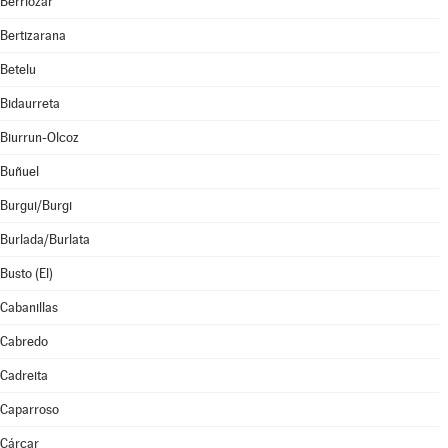
Berriozar
Bertizarana
Betelu
Bidaurreta
Biurrun-Olcoz
Buñuel
Burgui/Burgi
Burlada/Burlata
Busto (El)
Cabanillas
Cabredo
Cadreita
Caparroso
Cárcar