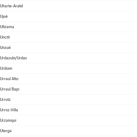
Uharte-Arakil
Ujué
Ultzama
Unciti
Unzué
Urdazubi/Urdax
Urdiain
Urraul Alto
Urraul Bajo
Urrotz
Urroz-Villa
Urzainqui
Uterga