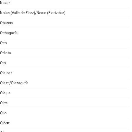
Nazar
Noáin (Valle de Elorz)/Noain (Elortzibar)
Obanos
Ochagavía
Oco
Odieta
Oitz
Olaibar
Olazti/Olazagutía
Olejua
Olite
Ollo
Olóriz