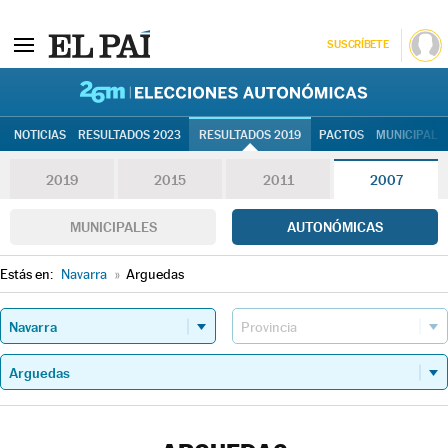
SUSCRÍBETE
26M | Elec
NOTICIAS
RESULTADOS 2023
RESULTADOS 2019
PACTOS
MUNICIPALE
2019
2015
2011
2007
MUNICIPALES
AUTONÓMICAS
Estás en:
Navarra
»
Arguedas