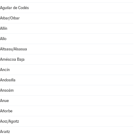
Aguilar de Codés
Aibar/Oibar
Allín
Allo
Altsasu/Alsasua
Améscoa Baja
Ancín
Andosilla
Ansoáin
Anue
Añorbe
Aoiz/Agoitz
Araitz