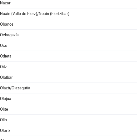
Nazar
Noáin (Valle de Elorz)/Noain (Elortzibar)
Obanos
Ochagavía
Oco
Odieta
Oitz
Olaibar
Olazti/Olazagutía
Olejua
Olite
Ollo
Olóriz