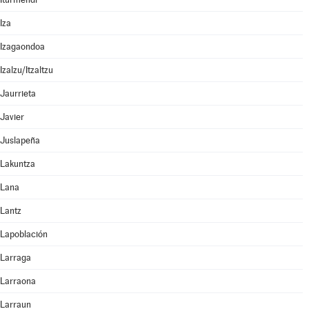
Iza
Izagaondoa
Izalzu/Itzaltzu
Jaurrieta
Javier
Juslapeña
Lakuntza
Lana
Lantz
Lapoblación
Larraga
Larraona
Larraun