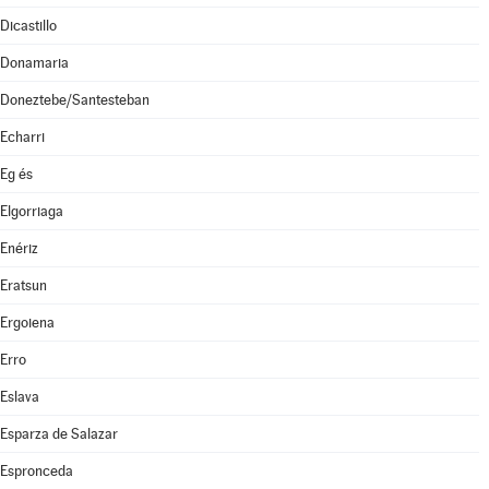
Dicastillo
Donamaria
Doneztebe/Santesteban
Echarri
Eg és
Elgorriaga
Enériz
Eratsun
Ergoiena
Erro
Eslava
Esparza de Salazar
Espronceda