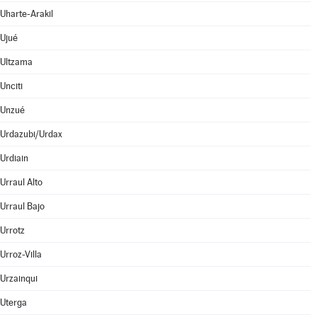
Uharte-Arakil
Ujué
Ultzama
Unciti
Unzué
Urdazubi/Urdax
Urdiain
Urraul Alto
Urraul Bajo
Urrotz
Urroz-Villa
Urzainqui
Uterga