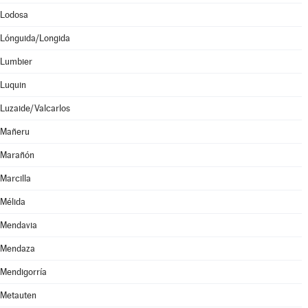
Lodosa
Lónguida/Longida
Lumbier
Luquin
Luzaide/Valcarlos
Mañeru
Marañón
Marcilla
Mélida
Mendavia
Mendaza
Mendigorría
Metauten