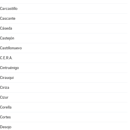
Carcastillo
Cascante
Cáseda
Castejón
Castillonuevo
C.E.R.A.
Cintruénigo
Cirauqui
Ciriza
Cizur
Corella
Cortes
Desojo