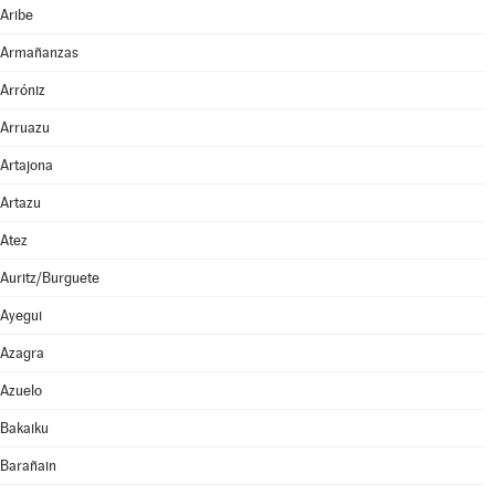
Aribe
Armañanzas
Arróniz
Arruazu
Artajona
Artazu
Atez
Auritz/Burguete
Ayegui
Azagra
Azuelo
Bakaiku
Barañain