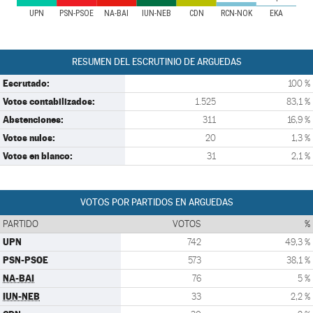
UPN
PSN-PSOE
NA-BAI
IUN-NEB
CDN
RCN-NOK
EKA
RESUMEN DEL ESCRUTINIO DE ARGUEDAS
Escrutado:
100 %
Votos contabilizados:
1.525
83,1 %
Abstenciones:
311
16,9 %
Votos nulos:
20
1,3 %
Votos en blanco:
31
2,1 %
VOTOS POR PARTIDOS EN ARGUEDAS
PARTIDO
VOTOS
%
UPN
742
49,3 %
PSN-PSOE
573
38,1 %
NA-BAI
76
5 %
IUN-NEB
33
2,2 %