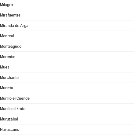
Milagro
Mirafuentes
Miranda de Arga
Monreal
Monteagudo
Morentin
Mues
Murchante
Murieta
Murillo el Cuende
Murillo el Fruto
Muruzábal
Navascués