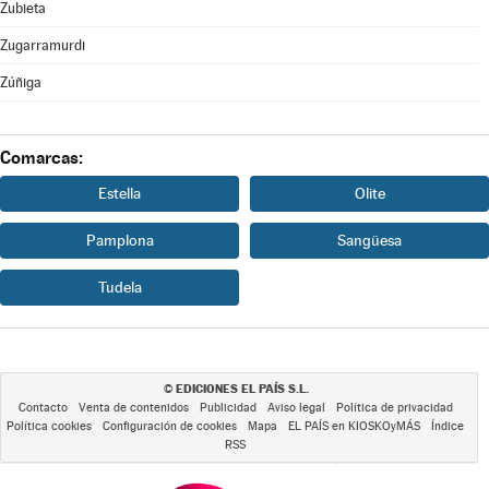
Zubieta
Zugarramurdi
Zúñiga
Comarcas:
Estella
Olite
Pamplona
Sangüesa
Tudela
EDICIONES EL PAÍS S.L.
©
Contacto
Venta de contenidos
Publicidad
Aviso legal
Política de privacidad
Política cookies
Configuración de cookies
Mapa
EL PAÍS en KIOSKOyMÁS
Índice
RSS