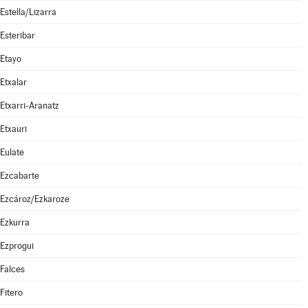
Estella/Lizarra
Esteribar
Etayo
Etxalar
Etxarri-Aranatz
Etxauri
Eulate
Ezcabarte
Ezcároz/Ezkaroze
Ezkurra
Ezprogui
Falces
Fitero