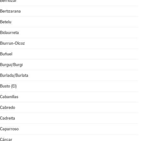
Berriozar
Bertizarana
Betelu
Bidaurreta
Biurrun-Olcoz
Buñuel
Burgui/Burgi
Burlada/Burlata
Busto (El)
Cabanillas
Cabredo
Cadreita
Caparroso
Cárcar