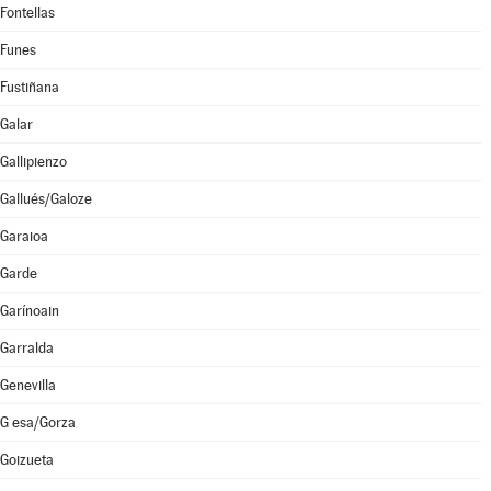
Fontellas
Funes
Fustiñana
Galar
Gallipienzo
Gallués/Galoze
Garaioa
Garde
Garínoain
Garralda
Genevilla
G esa/Gorza
Goizueta