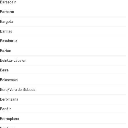
Barásoain
Barbarin
Bargota
Barillas
Basaburua
Baztan
Beintza-Labaien
Beire
Belascoáin
Bera/Vera de Bidasoa
Berbinzana
Beriáin
Berrioplano