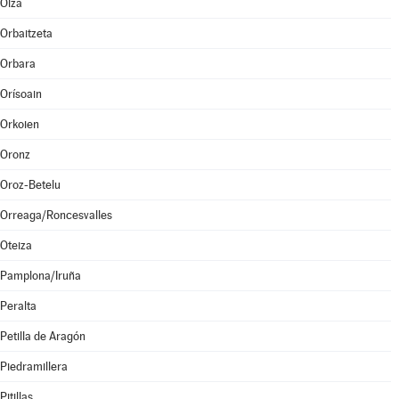
Olza
Orbaitzeta
Orbara
Orísoain
Orkoien
Oronz
Oroz-Betelu
Orreaga/Roncesvalles
Oteiza
Pamplona/Iruña
Peralta
Petilla de Aragón
Piedramillera
Pitillas