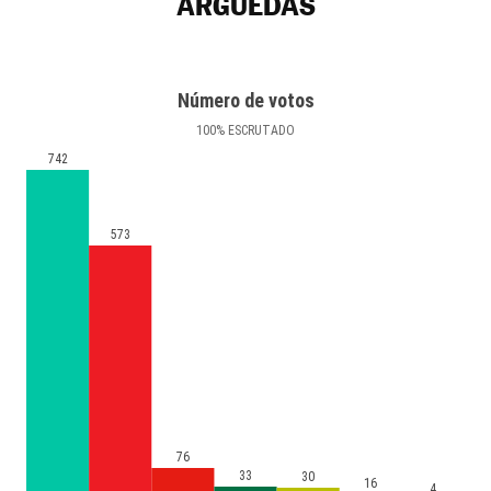
ARGUEDAS
Número de votos
100
%
ESCRUTADO
742
573
76
33
30
16
4