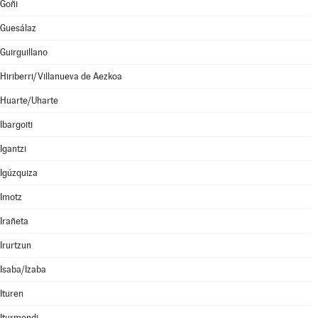
Goñi
Guesálaz
Guirguillano
Hiriberri/Villanueva de Aezkoa
Huarte/Uharte
Ibargoiti
Igantzi
Igúzquiza
Imotz
Irañeta
Irurtzun
Isaba/Izaba
Ituren
Iturmendi