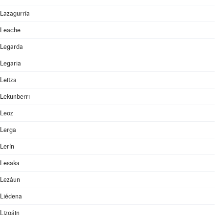
Lazagurría
Leache
Legarda
Legaria
Leitza
Lekunberri
Leoz
Lerga
Lerín
Lesaka
Lezáun
Liédena
Lizoáin