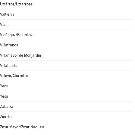
Uztárroz/Uztarroze
Valtierra
Viana
Vidángoz/Bidankoze
Villafranca
Villamayor de Monjardín
Villatuerta
Villava/Atarrabia
Yerri
Yesa
Zabalza
Ziordia
Zizur Mayor/Zizur Nagusia