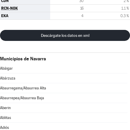
CDN
30
2 %
RCN-NOK
16
1,1 %
EKA
4
0,3 %
Descárgate los datos en xml
Municipios de Navarra
Abáigar
Abárzuza
Abaurregaina/Abaurrea Alta
Abaurrepea/Abaurrea Baja
Aberin
Ablitas
Adiós