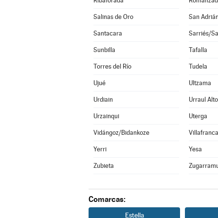
Ribaforada
Romanzad
Salinas de Oro
San Adriá
Santacara
Sarriés/Sa
Sunbilla
Tafalla
Torres del Río
Tudela
Ujué
Ultzama
Urdiain
Urraul Alto
Urzainqui
Uterga
Vidángoz/Bidankoze
Villafranc
Yerri
Yesa
Zubieta
Zugarramu
Comarcas:
Estella