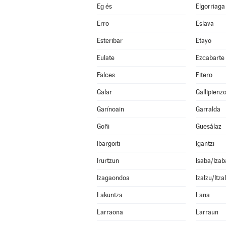
Eg és
Elgorriaga
Erro
Eslava
Esteribar
Etayo
Eulate
Ezcabarte
Falces
Fitero
Galar
Gallipienz
Garínoain
Garralda
Goñi
Guesálaz
Ibargoiti
Igantzi
Irurtzun
Isaba/Izab
Izagaondoa
Izalzu/Itza
Lakuntza
Lana
Larraona
Larraun