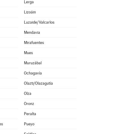
Lerga
Lizoáin
Luzaide/Valcarlos
Mendavia
Mirafuentes
Mues
Muruzábal
Ochagavía
Olazti/Olazagutía
Olza
Oronz
Peralta
es
Pueyo