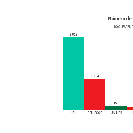
Número de 
100
%
ESCRU
2.829
1.214
151
UPN
PSN-PSOE
IUN-NEB