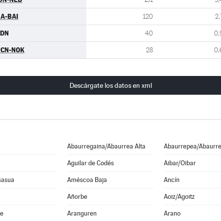
A-BAI
120
2,
CDN
40
0,
RCN-NOK
28
0,
Descárgate los datos en xml
Abaurregaina/Abaurrea Alta
Abaurrepea/Abaurre
Aguilar de Codés
Aibar/Oibar
sasua
Améscoa Baja
Ancín
Añorbe
Aoiz/Agoitz
he
Aranguren
Arano