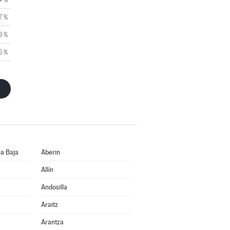
7 %
9 %
6 %
a Baja
Aberin
Allín
Andosilla
Araitz
Arantza