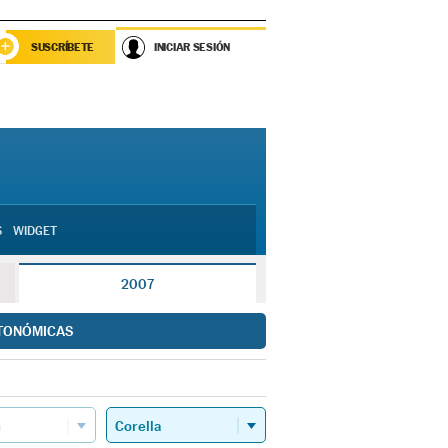
SUSCRÍBETE
INICIAR SESIÓN
S
WIDGET
2007
TONÓMICAS