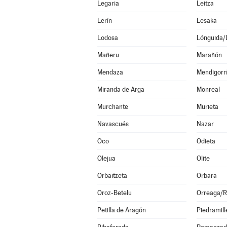
Legaria
Leitza
Lerín
Lesaka
Lodosa
Lónguida/
Mañeru
Marañón
Mendaza
Mendigorr
Miranda de Arga
Monreal
Murchante
Murieta
Navascués
Nazar
Oco
Odieta
Olejua
Olite
Orbaitzeta
Orbara
Oroz-Betelu
Orreaga/R
Petilla de Aragón
Piedramill