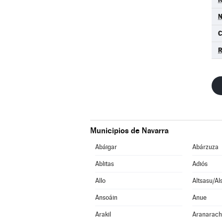
N
Municipios de Navarra
Abáigar
Abárzuza
Ablitas
Adiós
Allo
Altsasu/Al
Ansoáin
Anue
Arakil
Aranarac