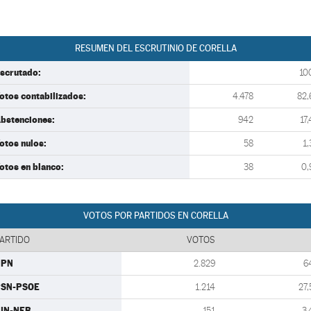
RESUMEN DEL ESCRUTINIO DE CORELLA
scrutado:
10
otos contabilizados:
4.478
82,
bstenciones:
942
17,
otos nulos:
58
1,
otos en blanco:
38
0,
VOTOS POR PARTIDOS EN CORELLA
ARTIDO
VOTOS
UPN
2.829
6
PSN-PSOE
1.214
27,
UN-NEB
151
3,