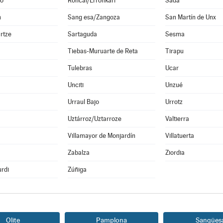
o
Roncal/Erronkari
Sada
n
Sang esa/Zangoza
San Martín de Unx
rtze
Sartaguda
Sesma
Tiebas-Muruarte de Reta
Tirapu
Tulebras
Ucar
Unciti
Unzué
Urraul Bajo
Urrotz
Uztárroz/Uztarroze
Valtierra
a
Villamayor de Monjardín
Villatuerta
Zabalza
Ziordia
rdi
Zúñiga
Olite
Pamplona
Sangües