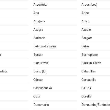
Arce/Artzi
Arcos (Los)
Aria
Aribe
Artajona
Artazu
Azagra
Azuelo
Barbarin
Bargota
Beintza-Labaien
Beire
a
Beriáin
Berrioplano
Bidaurreta
Biurrun-Olcoz
rlata
Busto (El)
Cabanillas
Cárcar
Carcastillo
Castillonuevo
C.E.R.A.
Cizur
Corella
Donamaria
Doneztebe/Santest