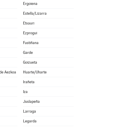
Ergoiena
Estella/Lizarra
Etxauri
Ezprogui
Fustiñana
Garde
Goizueta
 de Aezkoa
Huarte/Uharte
Irañeta
Iza
Juslapeña
Larraga
Legarda