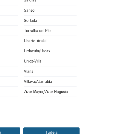
Saldías
Sansol
Sorlada
Torralba del Río
Uharte-Arakil
Urdazubi/Urdax
Urroz-Villa
Viana
Villava/Atarrabia
Zizur Mayor/Zizur Nagusia
a
Tudela