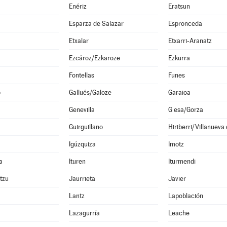
Enériz
Eratsun
Esparza de Salazar
Espronceda
Etxalar
Etxarri-Aranatz
Ezcároz/Ezkaroze
Ezkurra
Fontellas
Funes
o
Gallués/Galoze
Garaioa
Genevilla
G esa/Gorza
Guirguillano
Hiriberri/Villanueva
Igúzquiza
Imotz
a
Ituren
Iturmendi
ltzu
Jaurrieta
Javier
Lantz
Lapoblación
Lazagurría
Leache