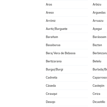
Aras
Arbizu
Areso
Arguedas
Arróniz
Arruazu
Auritz/Burguete
Ayegui
Barañain
Barásoain
Basaburua
Baztan
Bera/Vera de Bidasoa
Berbinzan
Bertizarana
Betelu
Burgui/Burgi
Burlada/Bu
Cadreita
Caparroso
Cáseda
Castejón
Cirauqui
Ciriza
Desojo
Dicastillo