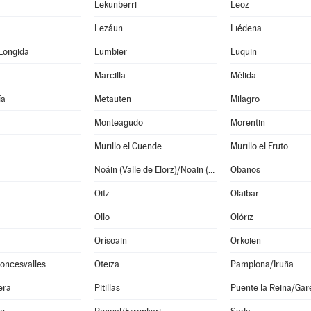
Lekunberri
Leoz
Lezáun
Liédena
Longida
Lumbier
Luquin
Marcilla
Mélida
ía
Metauten
Milagro
Monteagudo
Morentin
Murillo el Cuende
Murillo el Fruto
Noáin (Valle de Elorz)/Noain (Elortzibar)
Obanos
Oitz
Olaibar
Ollo
Olóriz
Orísoain
Orkoien
oncesvalles
Oteiza
Pamplona/Iruña
era
Pitillas
Puente la Reina/Gar