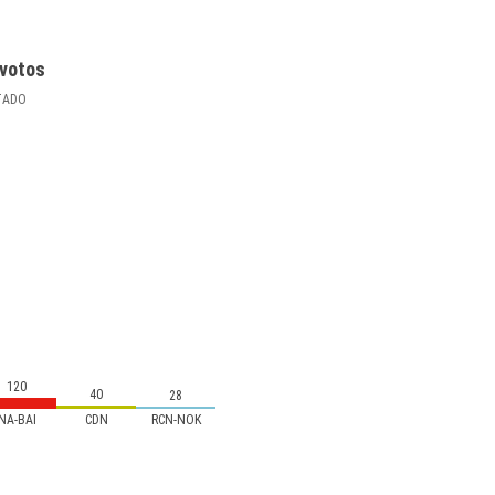
votos
TADO
120
40
28
NA-BAI
CDN
RCN-NOK