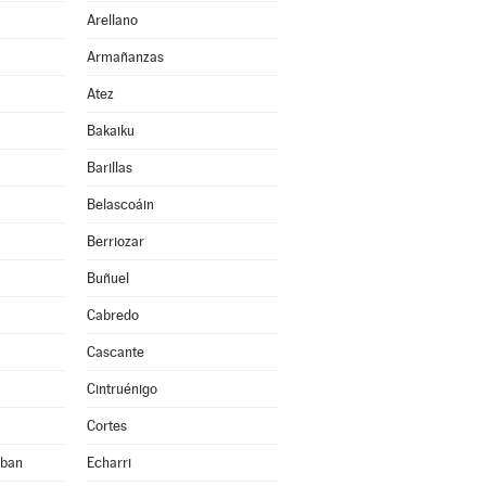
Arellano
Armañanzas
Atez
Bakaiku
Barillas
Belascoáin
Berriozar
Buñuel
Cabredo
Cascante
Cintruénigo
Cortes
eban
Echarri