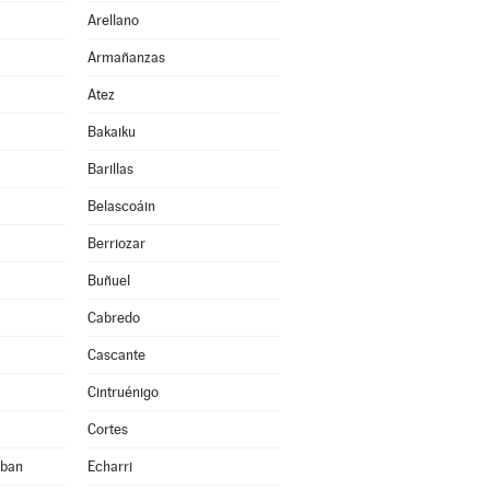
Arellano
Armañanzas
Atez
Bakaiku
Barillas
Belascoáin
Berriozar
Buñuel
Cabredo
Cascante
Cintruénigo
Cortes
eban
Echarri