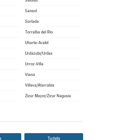
Saldías
Sansol
Sorlada
Torralba del Río
Uharte-Arakil
Urdazubi/Urdax
Urroz-Villa
Viana
Villava/Atarrabia
Zizur Mayor/Zizur Nagusia
a
Tudela