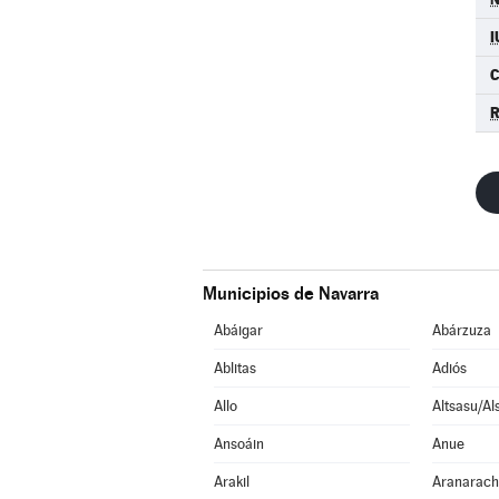
I
Municipios de Navarra
Abáigar
Abárzuza
Ablitas
Adiós
Allo
Altsasu/Al
Ansoáin
Anue
Arakil
Aranarac