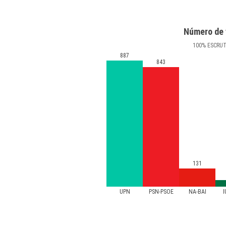
Número de 
100
%
ESCRU
887
843
131
UPN
PSN-PSOE
NA-BAI