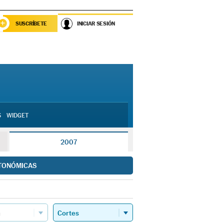
SUSCRÍBETE
INICIAR SESIÓN
S
WIDGET
2007
TONÓMICAS