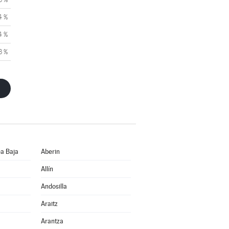
4 %
4 %
3 %
a Baja
Aberin
Allín
Andosilla
Araitz
Arantza