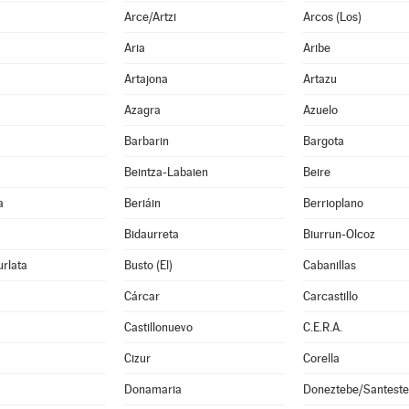
Arce/Artzi
Arcos (Los)
Aria
Aribe
Artajona
Artazu
Azagra
Azuelo
Barbarin
Bargota
Beintza-Labaien
Beire
a
Beriáin
Berrioplano
Bidaurreta
Biurrun-Olcoz
rlata
Busto (El)
Cabanillas
Cárcar
Carcastillo
Castillonuevo
C.E.R.A.
Cizur
Corella
Donamaria
Doneztebe/Santest