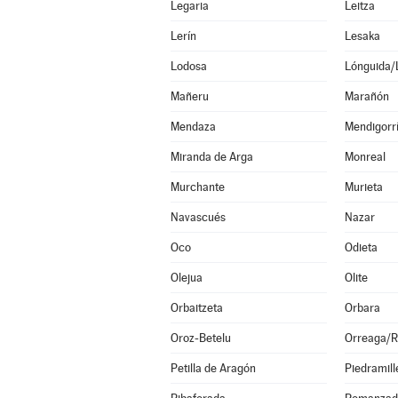
Legaria
Leitza
Lerín
Lesaka
Lodosa
Lónguida/
Mañeru
Marañón
Mendaza
Mendigorr
Miranda de Arga
Monreal
Murchante
Murieta
Navascués
Nazar
Oco
Odieta
Olejua
Olite
Orbaitzeta
Orbara
Oroz-Betelu
Orreaga/R
Petilla de Aragón
Piedramill