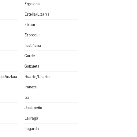
Ergoiena
Estella/Lizarra
Etxauri
Ezprogui
Fustiñana
Garde
Goizueta
 de Aezkoa
Huarte/Uharte
Irañeta
Iza
Juslapeña
Larraga
Legarda