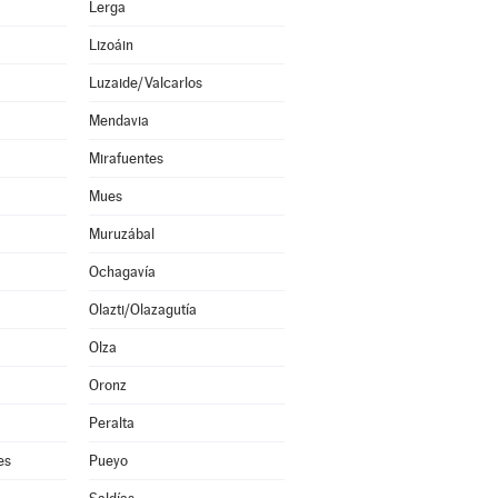
Lerga
Lizoáin
Luzaide/Valcarlos
Mendavia
Mirafuentes
Mues
Muruzábal
Ochagavía
Olazti/Olazagutía
Olza
Oronz
Peralta
es
Pueyo