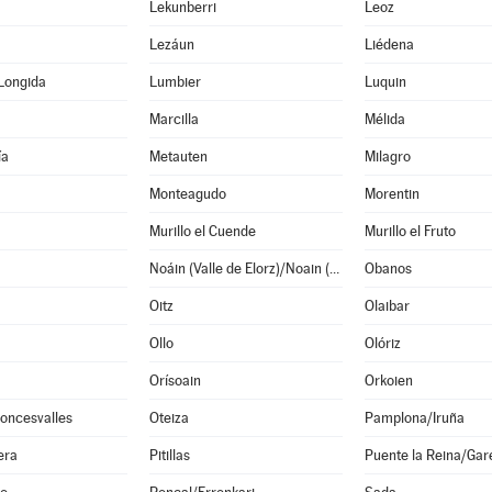
Lekunberri
Leoz
Lezáun
Liédena
Longida
Lumbier
Luquin
Marcilla
Mélida
ía
Metauten
Milagro
Monteagudo
Morentin
Murillo el Cuende
Murillo el Fruto
Noáin (Valle de Elorz)/Noain (Elortzibar)
Obanos
Oitz
Olaibar
Ollo
Olóriz
Orísoain
Orkoien
oncesvalles
Oteiza
Pamplona/Iruña
era
Pitillas
Puente la Reina/Gar