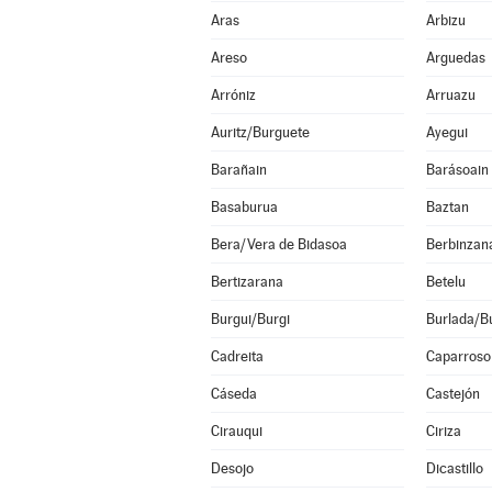
Aras
Arbizu
Areso
Arguedas
Arróniz
Arruazu
Auritz/Burguete
Ayegui
Barañain
Barásoain
Basaburua
Baztan
Bera/Vera de Bidasoa
Berbinzan
Bertizarana
Betelu
Burgui/Burgi
Burlada/Bu
Cadreita
Caparroso
Cáseda
Castejón
Cirauqui
Ciriza
Desojo
Dicastillo