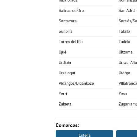
Ribaforada
Romanzad
Salinas de Oro
San Adriá
Santacara
Sarriés/Sa
Sunbilla
Tafalla
Torres del Río
Tudela
Ujué
Ultzama
Urdiain
Urraul Alto
Urzainqui
Uterga
Vidángoz/Bidankoze
Villafranc
Yerri
Yesa
Zubieta
Zugarramu
Comarcas:
Estella