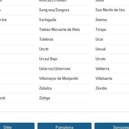
o
Roncal/Erronkari
Sada
n
Sang esa/Zangoza
San Martín de Unx
rtze
Sartaguda
Sesma
Tiebas-Muruarte de Reta
Tirapu
Tulebras
Ucar
Unciti
Unzué
Urraul Bajo
Urrotz
Uztárroz/Uztarroze
Valtierra
a
Villamayor de Monjardín
Villatuerta
Zabalza
Ziordia
rdi
Zúñiga
Olite
Pamplona
Sangües