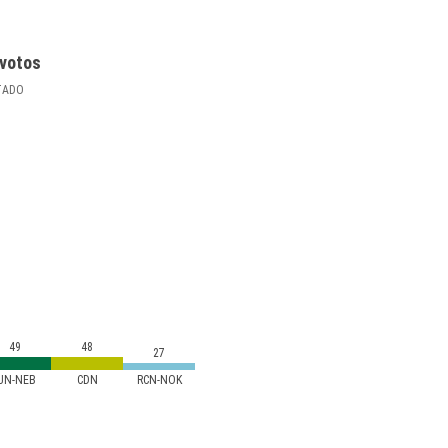
votos
TADO
49
48
27
IUN-NEB
CDN
RCN-NOK