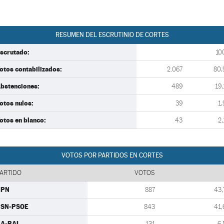
RESUMEN DEL ESCRUTINIO DE CORTES
scrutado:
10
otos contabilizados:
2.067
80,
bstenciones:
489
19,
otos nulos:
39
1,
otos en blanco:
43
2,
VOTOS POR PARTIDOS EN CORTES
ARTIDO
VOTOS
UPN
887
43,
PSN-PSOE
843
41,
A-BAI
131
6,