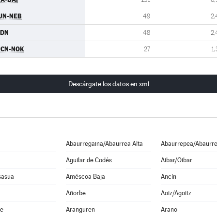
UN-NEB
49
2,
CDN
48
2,
RCN-NOK
27
1,
Descárgate los datos en xml
Abaurregaina/Abaurrea Alta
Abaurrepea/Abaurre
Aguilar de Codés
Aibar/Oibar
sasua
Améscoa Baja
Ancín
Añorbe
Aoiz/Agoitz
he
Aranguren
Arano