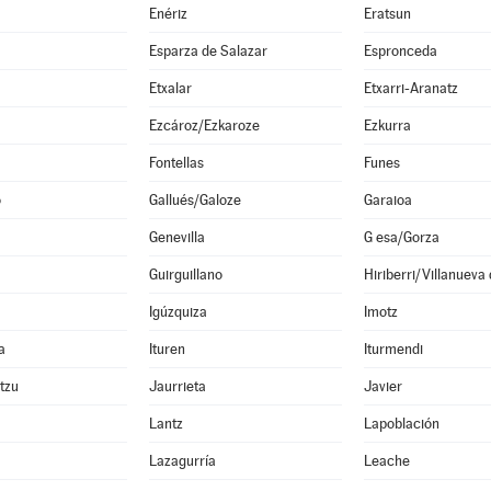
Enériz
Eratsun
Esparza de Salazar
Espronceda
Etxalar
Etxarri-Aranatz
Ezcároz/Ezkaroze
Ezkurra
Fontellas
Funes
o
Gallués/Galoze
Garaioa
Genevilla
G esa/Gorza
Guirguillano
Hiriberri/Villanueva
Igúzquiza
Imotz
a
Ituren
Iturmendi
ltzu
Jaurrieta
Javier
Lantz
Lapoblación
Lazagurría
Leache