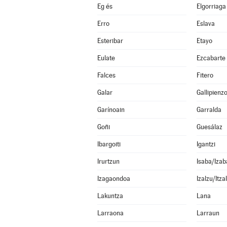
Eg és
Elgorriaga
Erro
Eslava
Esteribar
Etayo
Eulate
Ezcabarte
Falces
Fitero
Galar
Gallipienz
Garínoain
Garralda
Goñi
Guesálaz
Ibargoiti
Igantzi
Irurtzun
Isaba/Izab
Izagaondoa
Izalzu/Itza
Lakuntza
Lana
Larraona
Larraun