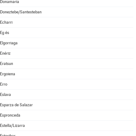
Donamaria
Doneztebe/Santesteban
Echarri
Eg és
Elgorriaga
Enériz
Eratsun
Ergoiena
Erro
Eslava
Esparza de Salazar
Espronceda
Estella/Lizarra
Esteribar