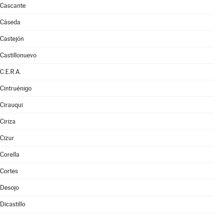
Cascante
Cáseda
Castejón
Castillonuevo
C.E.R.A.
Cintruénigo
Cirauqui
Ciriza
Cizur
Corella
Cortes
Desojo
Dicastillo