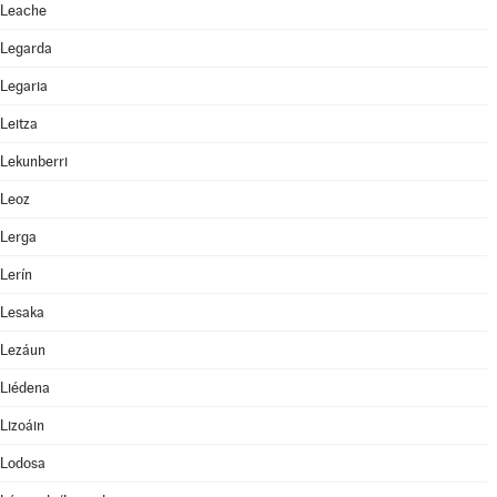
Leache
Legarda
Legaria
Leitza
Lekunberri
Leoz
Lerga
Lerín
Lesaka
Lezáun
Liédena
Lizoáin
Lodosa