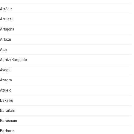
Arróniz
Arruazu
Artajona
Artazu
Atez
Auritz/Burguete
Ayegui
Azagra
Azuelo
Bakaiku
Barañain
Barásoain
Barbarin