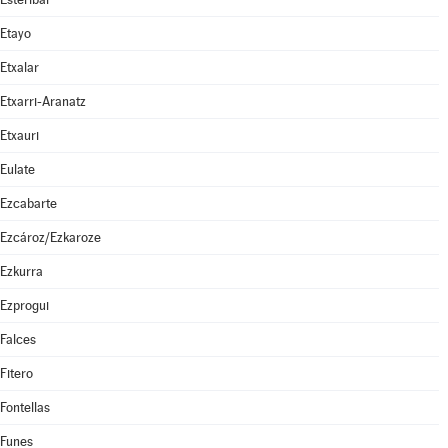
Etayo
Etxalar
Etxarri-Aranatz
Etxauri
Eulate
Ezcabarte
Ezcároz/Ezkaroze
Ezkurra
Ezprogui
Falces
Fitero
Fontellas
Funes