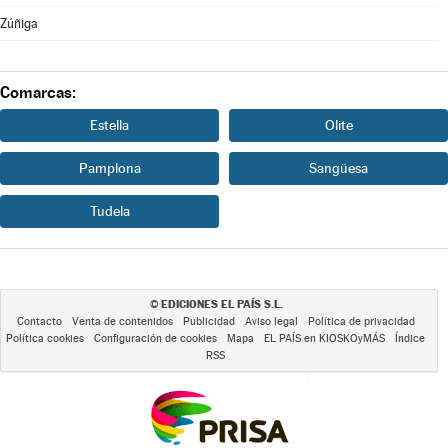
Zúñiga
Comarcas:
Estella
Olite
Pamplona
Sangüesa
Tudela
EDICIONES EL PAÍS S.L.
©
Contacto
Venta de contenidos
Publicidad
Aviso legal
Política de privacidad
Política cookies
Configuración de cookies
Mapa
EL PAÍS en KIOSKOyMÁS
Índice
RSS