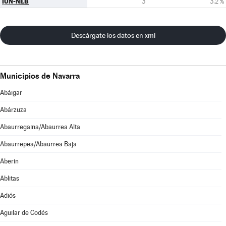
IUN-NEB
3
3,2 %
Descárgate los datos en xml
Municipios de Navarra
Abáigar
Abárzuza
Abaurregaina/Abaurrea Alta
Abaurrepea/Abaurrea Baja
Aberin
Ablitas
Adiós
Aguilar de Codés