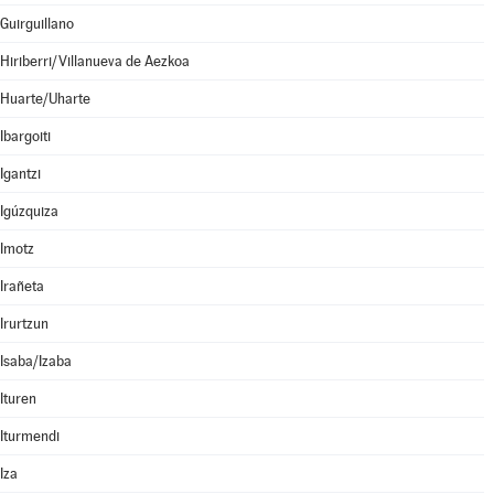
Guirguillano
Hiriberri/Villanueva de Aezkoa
Huarte/Uharte
Ibargoiti
Igantzi
Igúzquiza
Imotz
Irañeta
Irurtzun
Isaba/Izaba
Ituren
Iturmendi
Iza