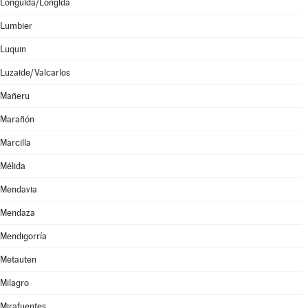
Lónguida/Longida
Lumbier
Luquin
Luzaide/Valcarlos
Mañeru
Marañón
Marcilla
Mélida
Mendavia
Mendaza
Mendigorría
Metauten
Milagro
Mirafuentes