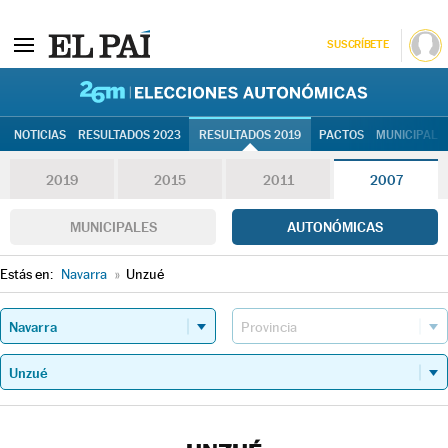
SUSCRÍBETE
26M | Elec
NOTICIAS
RESULTADOS 2023
RESULTADOS 2019
PACTOS
MUNICIPALE
2019
2015
2011
2007
MUNICIPALES
AUTONÓMICAS
Estás en:
Navarra
»
Unzué