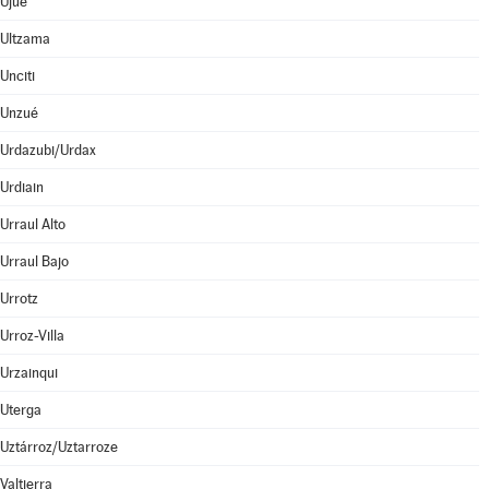
Ujué
Ultzama
Unciti
Unzué
Urdazubi/Urdax
Urdiain
Urraul Alto
Urraul Bajo
Urrotz
Urroz-Villa
Urzainqui
Uterga
Uztárroz/Uztarroze
Valtierra