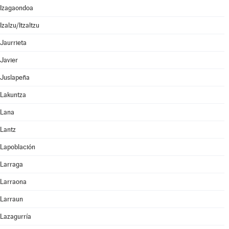
Izagaondoa
Izalzu/Itzaltzu
Jaurrieta
Javier
Juslapeña
Lakuntza
Lana
Lantz
Lapoblación
Larraga
Larraona
Larraun
Lazagurría