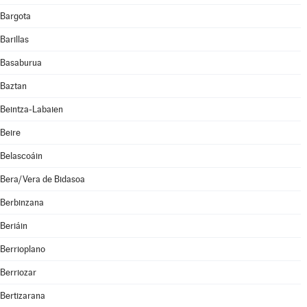
Bargota
Barillas
Basaburua
Baztan
Beintza-Labaien
Beire
Belascoáin
Bera/Vera de Bidasoa
Berbinzana
Beriáin
Berrioplano
Berriozar
Bertizarana