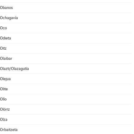
Obanos
Ochagavía
Oco
Odieta
Oitz
Olaibar
Olazti/Olazagutía
Olejua
Olite
Ollo
Olóriz
Olza
Orbaitzeta