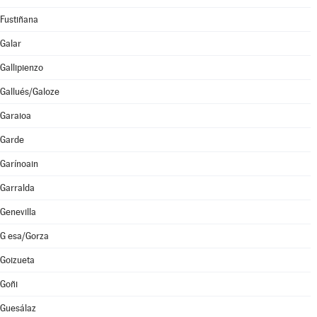
Fustiñana
Galar
Gallipienzo
Gallués/Galoze
Garaioa
Garde
Garínoain
Garralda
Genevilla
G esa/Gorza
Goizueta
Goñi
Guesálaz