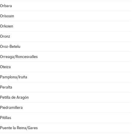
Orbara
Orísoain
Orkoien
Oronz
Oroz-Betelu
Orreaga/Roncesvalles
Oteiza
Pamplona/Iruña
Peralta
Petilla de Aragón
Piedramillera
Pitillas
Puente la Reina/Gares