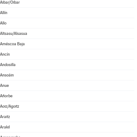
Aibar/Oibar
Allín
Allo
Altsasu/Alsasua
Améscoa Baja
Ancín
Andosilla
Ansoáin
Anue
Añorbe
Aoiz/Agoitz
Araitz
Arakil