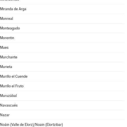
Miranda de Arga
Monreal
Monteagudo
Morentin
Mues
Murchante
Murieta
Murillo el Cuende
Murillo el Fruto
Muruzábal
Navascués
Nazar
Noáin (Valle de Elorz)/Noain (Elortzibar)