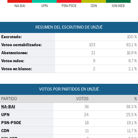
NA-BAI
UPN
PSN-PSOE
CDN
IUN-NEB
RESUMEN DEL ESCRUTINIO DE UNZUÉ
Escrutado:
100 %
Votos contabilizados:
103
83,1 %
Abstenciones:
21
16,9 %
Votos nulos:
9
8,7 %
Votos en blanco:
2
2,1 %
VOTOS POR PARTIDOS EN UNZUÉ
PARTIDO
VOTOS
%
NA-BAI
36
38,3 %
UPN
24
25,5 %
PSN-PSOE
18
19,1 %
CDN
11
11,7 %