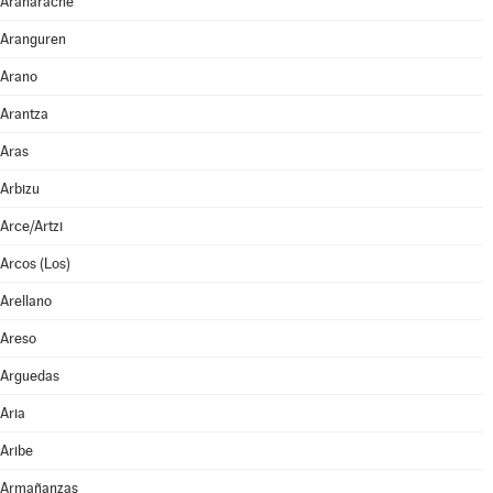
Aranarache
Aranguren
Arano
Arantza
Aras
Arbizu
Arce/Artzi
Arcos (Los)
Arellano
Areso
Arguedas
Aria
Aribe
Armañanzas