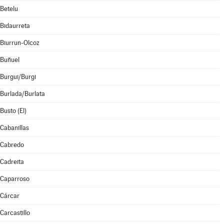
Betelu
Bidaurreta
Biurrun-Olcoz
Buñuel
Burgui/Burgi
Burlada/Burlata
Busto (El)
Cabanillas
Cabredo
Cadreita
Caparroso
Cárcar
Carcastillo