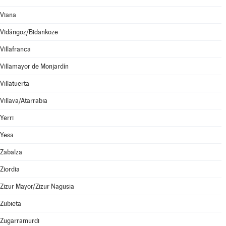
Viana
Vidángoz/Bidankoze
Villafranca
Villamayor de Monjardín
Villatuerta
Villava/Atarrabia
Yerri
Yesa
Zabalza
Ziordia
Zizur Mayor/Zizur Nagusia
Zubieta
Zugarramurdi