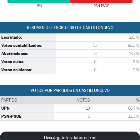
UPN
PSN-PSOE
RESUMEN DEL ESCRUTINIO DE CASTILLONUEVO
Escrutado:
100 %
Votos contabilizados:
15
83,3 %
Abstenciones:
3
16,7 %
Votos nulos:
0
0 %
Votos en blanco:
0
0 %
VOTOS POR PARTIDOS EN CASTILLONUEVO
PARTIDO
VOTOS
%
UPN
10
66,7 %
PSN-PSOE
5
33,3 %
Descárgate los datos en xml