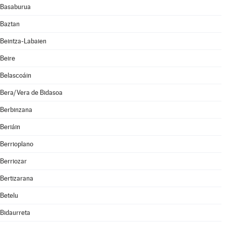
Basaburua
Baztan
Beintza-Labaien
Beire
Belascoáin
Bera/Vera de Bidasoa
Berbinzana
Beriáin
Berrioplano
Berriozar
Bertizarana
Betelu
Bidaurreta