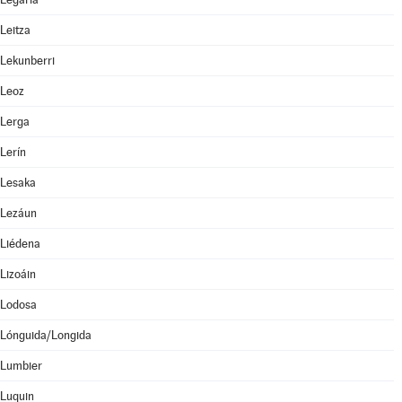
Leitza
Lekunberri
Leoz
Lerga
Lerín
Lesaka
Lezáun
Liédena
Lizoáin
Lodosa
Lónguida/Longida
Lumbier
Luquin