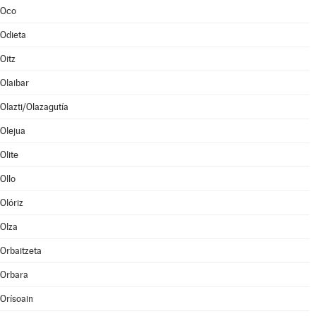
Oco
Odieta
Oitz
Olaibar
Olazti/Olazagutía
Olejua
Olite
Ollo
Olóriz
Olza
Orbaitzeta
Orbara
Orísoain