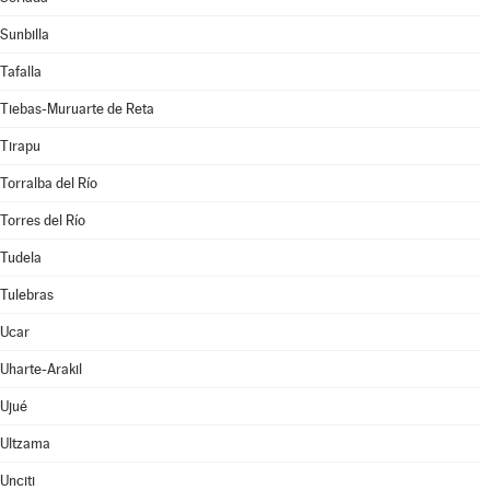
Sunbilla
Tafalla
Tiebas-Muruarte de Reta
Tirapu
Torralba del Río
Torres del Río
Tudela
Tulebras
Ucar
Uharte-Arakil
Ujué
Ultzama
Unciti