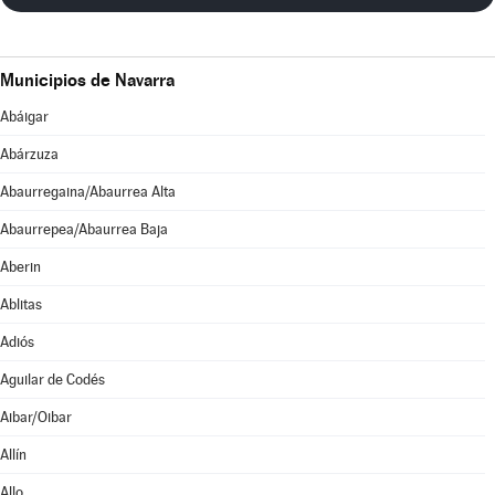
Municipios de Navarra
Abáigar
Abárzuza
Abaurregaina/Abaurrea Alta
Abaurrepea/Abaurrea Baja
Aberin
Ablitas
Adiós
Aguilar de Codés
Aibar/Oibar
Allín
Allo