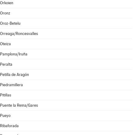
Orkoien
Oronz
Oroz-Betelu
Orreaga/Roncesvalles
Oteiza
Pamplona/Iruña
Peralta
Petilla de Aragón
Piedramillera
Pitillas
Puente la Reina/Gares
Pueyo
Ribaforada