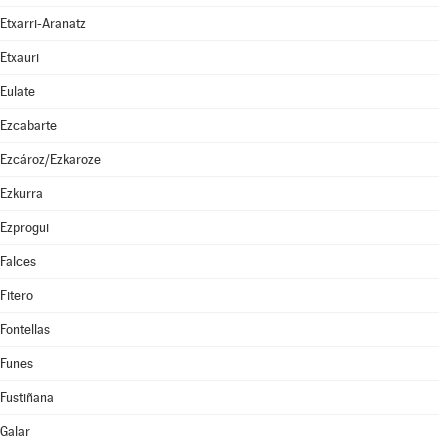
Etxarri-Aranatz
Etxauri
Eulate
Ezcabarte
Ezcároz/Ezkaroze
Ezkurra
Ezprogui
Falces
Fitero
Fontellas
Funes
Fustiñana
Galar