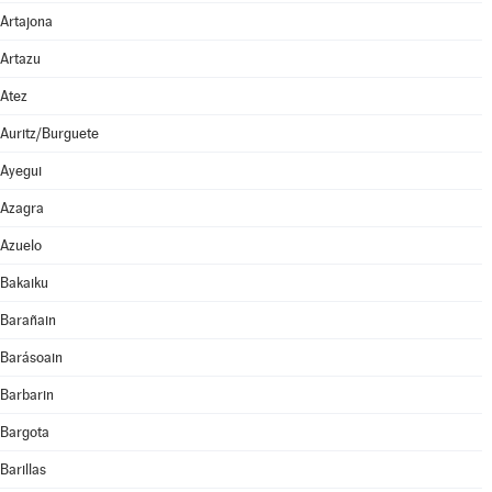
Artajona
Artazu
Atez
Auritz/Burguete
Ayegui
Azagra
Azuelo
Bakaiku
Barañain
Barásoain
Barbarin
Bargota
Barillas