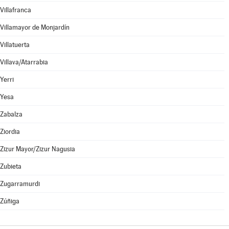
Villafranca
Villamayor de Monjardín
Villatuerta
Villava/Atarrabia
Yerri
Yesa
Zabalza
Ziordia
Zizur Mayor/Zizur Nagusia
Zubieta
Zugarramurdi
Zúñiga