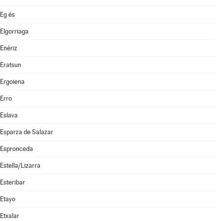
Eg és
Elgorriaga
Enériz
Eratsun
Ergoiena
Erro
Eslava
Esparza de Salazar
Espronceda
Estella/Lizarra
Esteribar
Etayo
Etxalar