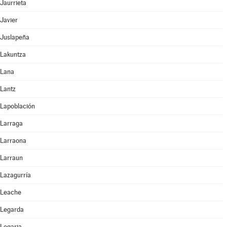
Jaurrieta
Javier
Juslapeña
Lakuntza
Lana
Lantz
Lapoblación
Larraga
Larraona
Larraun
Lazagurría
Leache
Legarda
Legaria