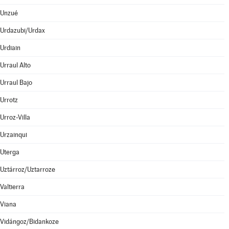
Unzué
Urdazubi/Urdax
Urdiain
Urraul Alto
Urraul Bajo
Urrotz
Urroz-Villa
Urzainqui
Uterga
Uztárroz/Uztarroze
Valtierra
Viana
Vidángoz/Bidankoze