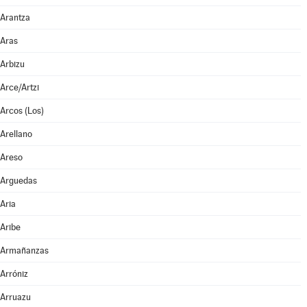
Arantza
Aras
Arbizu
Arce/Artzi
Arcos (Los)
Arellano
Areso
Arguedas
Aria
Aribe
Armañanzas
Arróniz
Arruazu