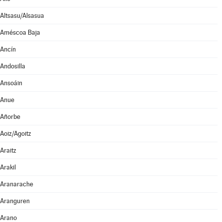
Altsasu/Alsasua
Améscoa Baja
Ancín
Andosilla
Ansoáin
Anue
Añorbe
Aoiz/Agoitz
Araitz
Arakil
Aranarache
Aranguren
Arano