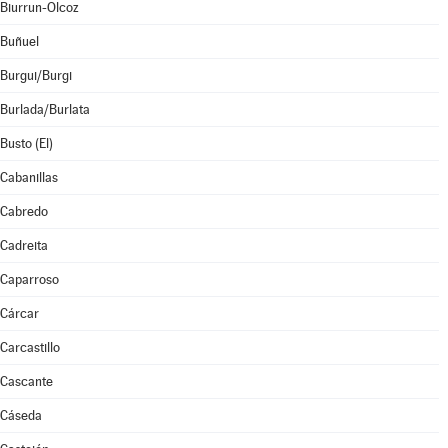
Biurrun-Olcoz
Buñuel
Burgui/Burgi
Burlada/Burlata
Busto (El)
Cabanillas
Cabredo
Cadreita
Caparroso
Cárcar
Carcastillo
Cascante
Cáseda