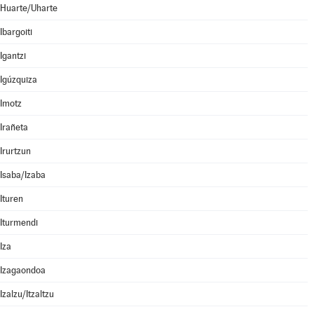
Huarte/Uharte
Ibargoiti
Igantzi
Igúzquiza
Imotz
Irañeta
Irurtzun
Isaba/Izaba
Ituren
Iturmendi
Iza
Izagaondoa
Izalzu/Itzaltzu