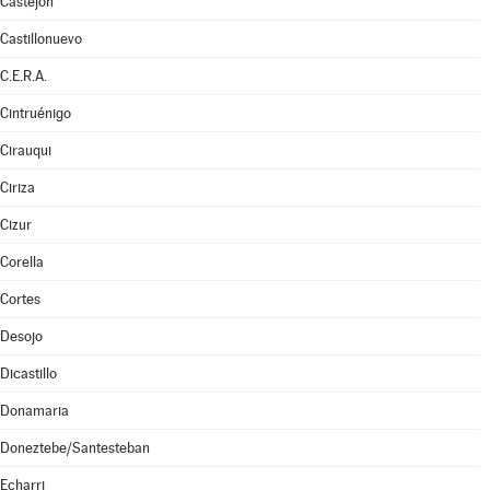
Castejón
Castillonuevo
C.E.R.A.
Cintruénigo
Cirauqui
Ciriza
Cizur
Corella
Cortes
Desojo
Dicastillo
Donamaria
Doneztebe/Santesteban
Echarri