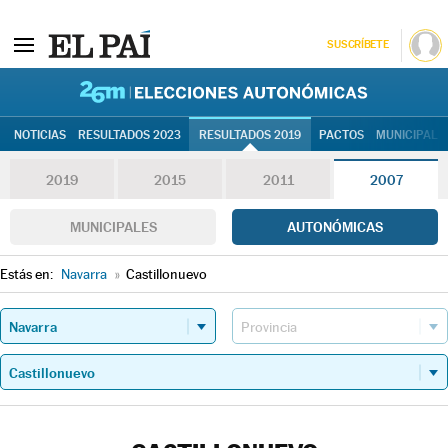
SUSCRÍBETE
26M | Elec
NOTICIAS
RESULTADOS 2023
RESULTADOS 2019
PACTOS
MUNICIPALE
2019
2015
2011
2007
MUNICIPALES
AUTONÓMICAS
Estás en:
Navarra
»
Castillonuevo