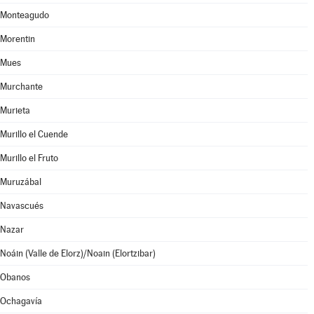
Monteagudo
Morentin
Mues
Murchante
Murieta
Murillo el Cuende
Murillo el Fruto
Muruzábal
Navascués
Nazar
Noáin (Valle de Elorz)/Noain (Elortzibar)
Obanos
Ochagavía