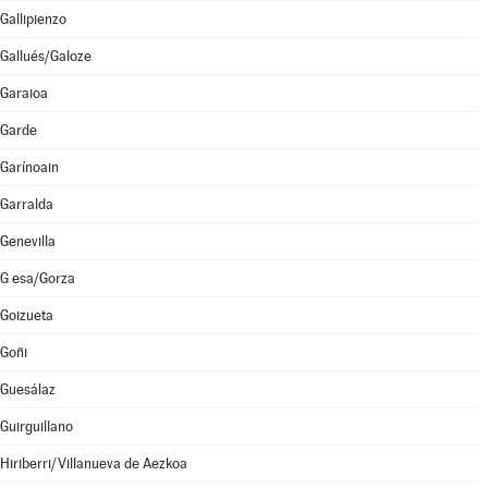
Gallipienzo
Gallués/Galoze
Garaioa
Garde
Garínoain
Garralda
Genevilla
G esa/Gorza
Goizueta
Goñi
Guesálaz
Guirguillano
Hiriberri/Villanueva de Aezkoa