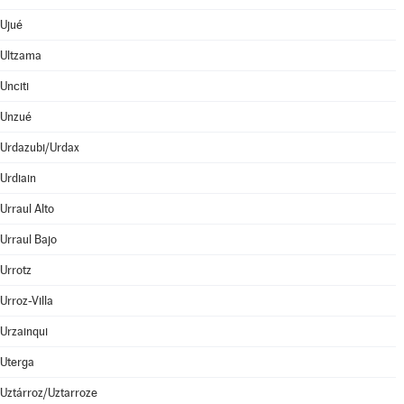
Ujué
Ultzama
Unciti
Unzué
Urdazubi/Urdax
Urdiain
Urraul Alto
Urraul Bajo
Urrotz
Urroz-Villa
Urzainqui
Uterga
Uztárroz/Uztarroze