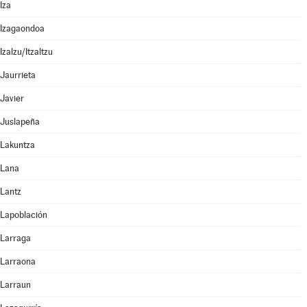
Iza
Izagaondoa
Izalzu/Itzaltzu
Jaurrieta
Javier
Juslapeña
Lakuntza
Lana
Lantz
Lapoblación
Larraga
Larraona
Larraun