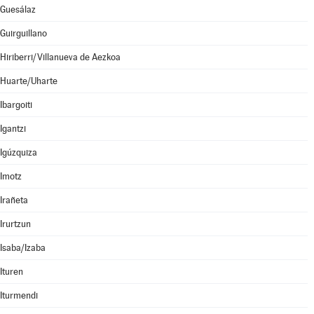
Guesálaz
Guirguillano
Hiriberri/Villanueva de Aezkoa
Huarte/Uharte
Ibargoiti
Igantzi
Igúzquiza
Imotz
Irañeta
Irurtzun
Isaba/Izaba
Ituren
Iturmendi