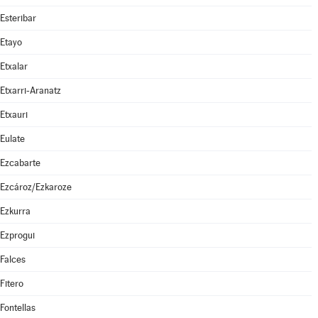
Esteribar
Etayo
Etxalar
Etxarri-Aranatz
Etxauri
Eulate
Ezcabarte
Ezcároz/Ezkaroze
Ezkurra
Ezprogui
Falces
Fitero
Fontellas