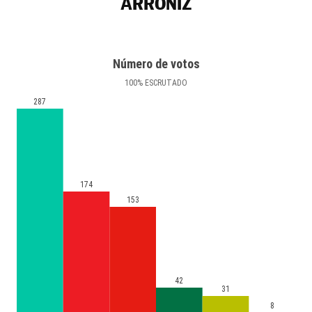
ARRÓNIZ
Número de votos
100
%
ESCRUTADO
287
174
153
42
31
8