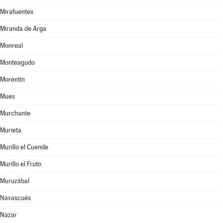
Mirafuentes
Miranda de Arga
Monreal
Monteagudo
Morentin
Mues
Murchante
Murieta
Murillo el Cuende
Murillo el Fruto
Muruzábal
Navascués
Nazar