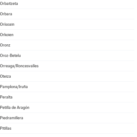
Orbaitzeta
Orbara
Orísoain
Orkoien
Oronz
Oroz-Betelu
Orreaga/Roncesvalles
Oteiza
Pamplona/Iruña
Peralta
Petilla de Aragón
Piedramillera
Pitillas