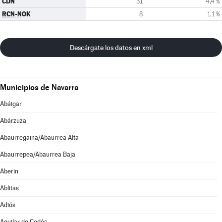
CDN
31
4,4 %
RCN-NOK
8
1,1 %
Descárgate los datos en xml
Municipios de Navarra
Abáigar
Abárzuza
Abaurregaina/Abaurrea Alta
Abaurrepea/Abaurrea Baja
Aberin
Ablitas
Adiós
Aguilar de Codés