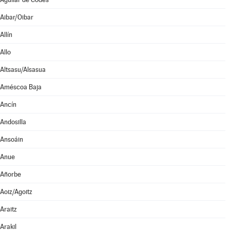
Aibar/Oibar
Allín
Allo
Altsasu/Alsasua
Améscoa Baja
Ancín
Andosilla
Ansoáin
Anue
Añorbe
Aoiz/Agoitz
Araitz
Arakil