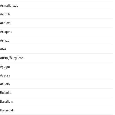
Armañanzas
Arróniz
Arruazu
Artajona
Artazu
Atez
Auritz/Burguete
Ayegui
Azagra
Azuelo
Bakaiku
Barañain
Barásoain