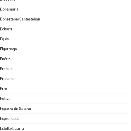
Donamaria
Doneztebe/Santesteban
Echarri
Eg és
Elgorriaga
Enériz
Eratsun
Ergoiena
Erro
Eslava
Esparza de Salazar
Espronceda
Estella/Lizarra