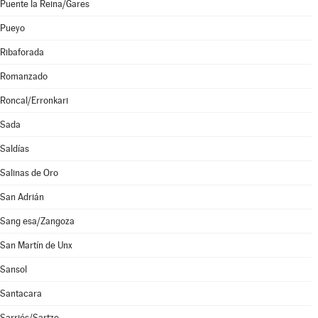
Puente la Reina/Gares
Pueyo
Ribaforada
Romanzado
Roncal/Erronkari
Sada
Saldías
Salinas de Oro
San Adrián
Sang esa/Zangoza
San Martín de Unx
Sansol
Santacara
Sarriés/Sartze