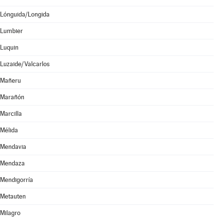
Lónguida/Longida
Lumbier
Luquin
Luzaide/Valcarlos
Mañeru
Marañón
Marcilla
Mélida
Mendavia
Mendaza
Mendigorría
Metauten
Milagro