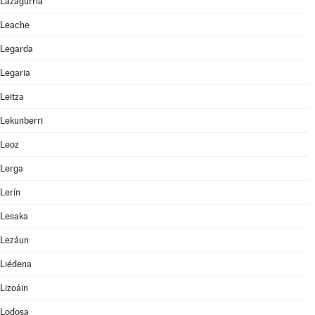
Lazagurría
Leache
Legarda
Legaria
Leitza
Lekunberri
Leoz
Lerga
Lerín
Lesaka
Lezáun
Liédena
Lizoáin
Lodosa