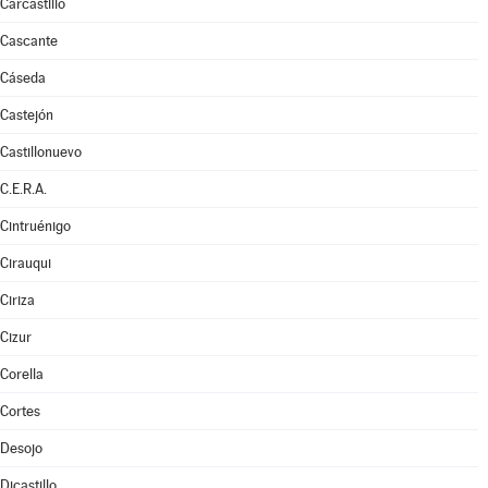
Carcastillo
Cascante
Cáseda
Castejón
Castillonuevo
C.E.R.A.
Cintruénigo
Cirauqui
Ciriza
Cizur
Corella
Cortes
Desojo
Dicastillo