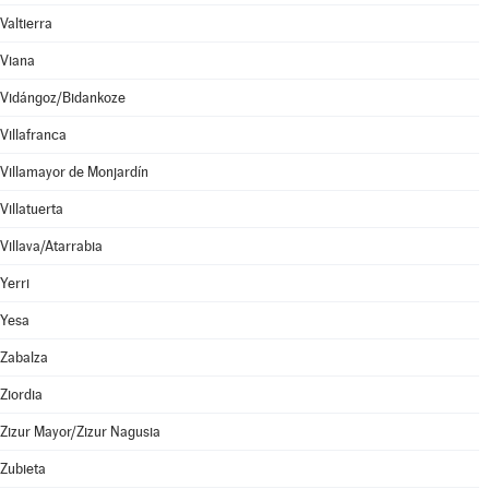
Valtierra
Viana
Vidángoz/Bidankoze
Villafranca
Villamayor de Monjardín
Villatuerta
Villava/Atarrabia
Yerri
Yesa
Zabalza
Ziordia
Zizur Mayor/Zizur Nagusia
Zubieta