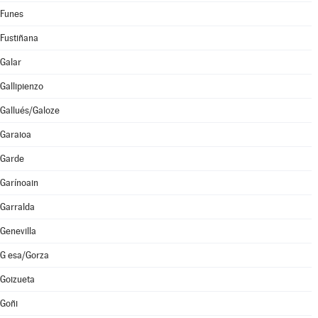
Funes
Fustiñana
Galar
Gallipienzo
Gallués/Galoze
Garaioa
Garde
Garínoain
Garralda
Genevilla
G esa/Gorza
Goizueta
Goñi