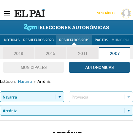
SUSCRÍBETE
26M | Elec
NOTICIAS
RESULTADOS 2023
RESULTADOS 2019
PACTOS
MUNICIPALE
2019
2015
2011
2007
MUNICIPALES
AUTONÓMICAS
Estás en:
Navarra
»
Arróniz