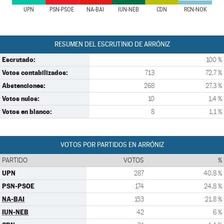
UPN
PSN-PSOE
NA-BAI
IUN-NEB
CDN
RCN-NOK
RESUMEN DEL ESCRUTINIO DE ARRÓNIZ
Escrutado:
100 %
Votos contabilizados:
713
72,7 %
Abstenciones:
268
27,3 %
Votos nulos:
10
1,4 %
Votos en blanco:
8
1,1 %
VOTOS POR PARTIDOS EN ARRÓNIZ
PARTIDO
VOTOS
%
UPN
287
40,8 %
PSN-PSOE
174
24,8 %
NA-BAI
153
21,8 %
IUN-NEB
42
6 %