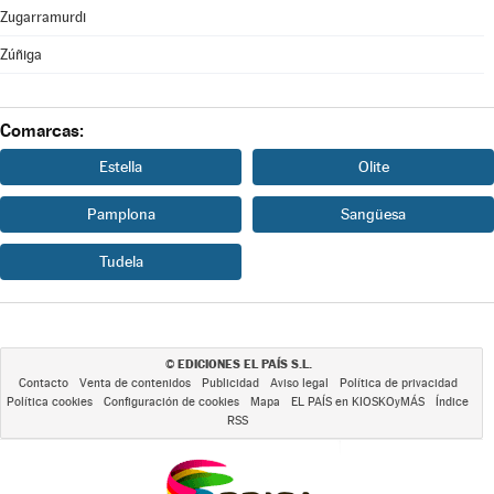
Zugarramurdi
Zúñiga
Comarcas:
Estella
Olite
Pamplona
Sangüesa
Tudela
EDICIONES EL PAÍS S.L.
©
Contacto
Venta de contenidos
Publicidad
Aviso legal
Política de privacidad
Política cookies
Configuración de cookies
Mapa
EL PAÍS en KIOSKOyMÁS
Índice
RSS