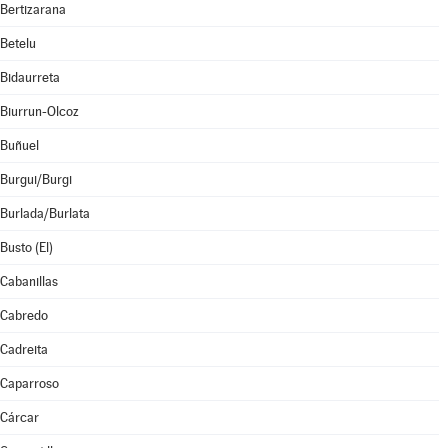
Bertizarana
Betelu
Bidaurreta
Biurrun-Olcoz
Buñuel
Burgui/Burgi
Burlada/Burlata
Busto (El)
Cabanillas
Cabredo
Cadreita
Caparroso
Cárcar