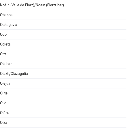
Noáin (Valle de Elorz)/Noain (Elortzibar)
Obanos
Ochagavía
Oco
Odieta
Oitz
Olaibar
Olazti/Olazagutía
Olejua
Olite
Ollo
Olóriz
Olza