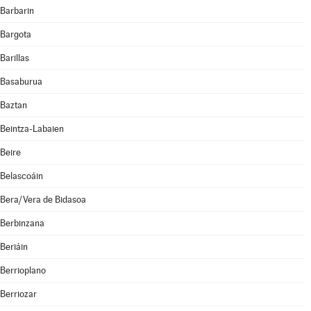
Barbarin
Bargota
Barillas
Basaburua
Baztan
Beintza-Labaien
Beire
Belascoáin
Bera/Vera de Bidasoa
Berbinzana
Beriáin
Berrioplano
Berriozar