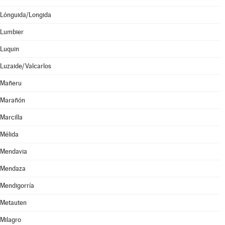
Lónguida/Longida
Lumbier
Luquin
Luzaide/Valcarlos
Mañeru
Marañón
Marcilla
Mélida
Mendavia
Mendaza
Mendigorría
Metauten
Milagro