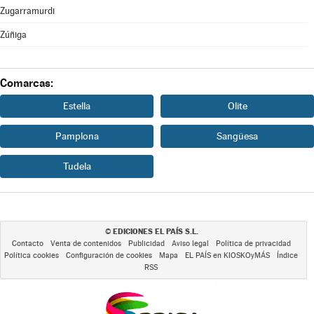
Zugarramurdi
Zúñiga
Comarcas:
Estella
Olite
Pamplona
Sangüesa
Tudela
EDICIONES EL PAÍS S.L.
©
Contacto
Venta de contenidos
Publicidad
Aviso legal
Política de privacidad
Política cookies
Configuración de cookies
Mapa
EL PAÍS en KIOSKOyMÁS
Índice
RSS