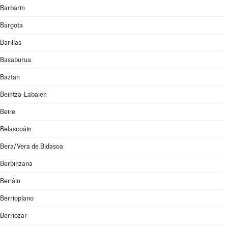
Barbarin
Bargota
Barillas
Basaburua
Baztan
Beintza-Labaien
Beire
Belascoáin
Bera/Vera de Bidasoa
Berbinzana
Beriáin
Berrioplano
Berriozar