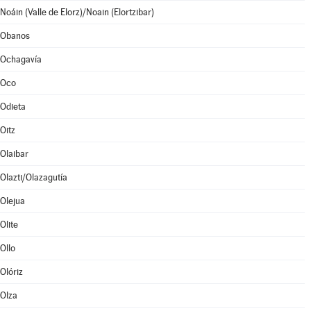
Noáin (Valle de Elorz)/Noain (Elortzibar)
Obanos
Ochagavía
Oco
Odieta
Oitz
Olaibar
Olazti/Olazagutía
Olejua
Olite
Ollo
Olóriz
Olza