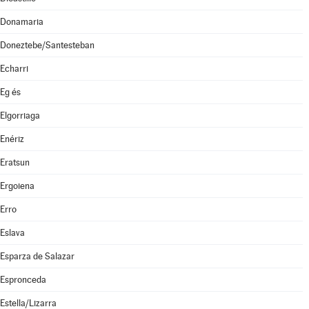
Donamaria
Doneztebe/Santesteban
Echarri
Eg és
Elgorriaga
Enériz
Eratsun
Ergoiena
Erro
Eslava
Esparza de Salazar
Espronceda
Estella/Lizarra