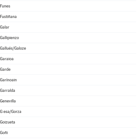
Funes
Fustiñana
Galar
Gallipienzo
Gallués/Galoze
Garaioa
Garde
Garínoain
Garralda
Genevilla
G esa/Gorza
Goizueta
Goñi