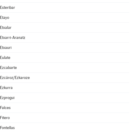
Esteribar
Etayo
Etxalar
Etxarri-Aranatz
Etxauri
Eulate
Ezcabarte
Ezcároz/Ezkaroze
Ezkurra
Ezprogui
Falces
Fitero
Fontellas