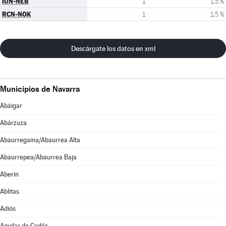
IUN-NEB
1
1,5 %
RCN-NOK
1
1,5 %
Descárgate los datos en xml
Municipios de Navarra
Abáigar
Abárzuza
Abaurregaina/Abaurrea Alta
Abaurrepea/Abaurrea Baja
Aberin
Ablitas
Adiós
Aguilar de Codés