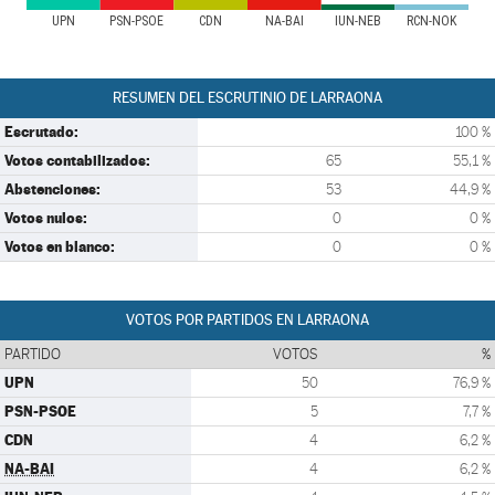
UPN
PSN-PSOE
CDN
NA-BAI
IUN-NEB
RCN-NOK
RESUMEN DEL ESCRUTINIO DE LARRAONA
Escrutado:
100 %
Votos contabilizados:
65
55,1 %
Abstenciones:
53
44,9 %
Votos nulos:
0
0 %
Votos en blanco:
0
0 %
VOTOS POR PARTIDOS EN LARRAONA
PARTIDO
VOTOS
%
UPN
50
76,9 %
PSN-PSOE
5
7,7 %
CDN
4
6,2 %
NA-BAI
4
6,2 %