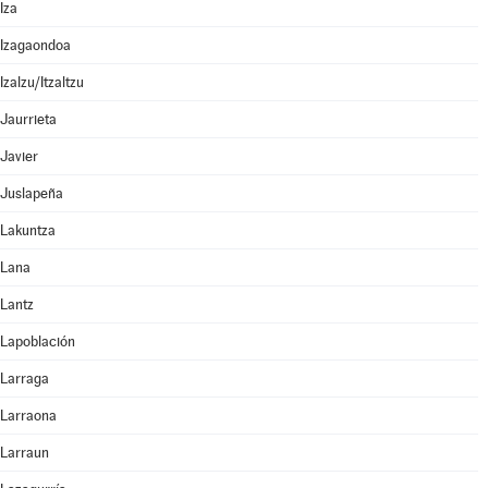
Iza
Izagaondoa
Izalzu/Itzaltzu
Jaurrieta
Javier
Juslapeña
Lakuntza
Lana
Lantz
Lapoblación
Larraga
Larraona
Larraun