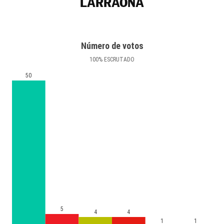
LARRAONA
Número de votos
100
%
ESCRUTADO
50
5
4
4
1
1