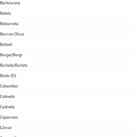
Bertizarana
Betelu
Bidaurreta
Biurrun-Olcoz
Buñuel
Burgui/Burgi
Burlada/Burlata
Busto (El)
Cabanillas
Cabredo
Cadreita
Caparroso
Cárcar