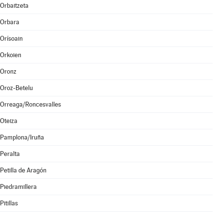
Orbaitzeta
Orbara
Orísoain
Orkoien
Oronz
Oroz-Betelu
Orreaga/Roncesvalles
Oteiza
Pamplona/Iruña
Peralta
Petilla de Aragón
Piedramillera
Pitillas