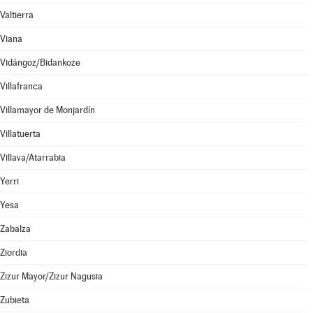
Valtierra
Viana
Vidángoz/Bidankoze
Villafranca
Villamayor de Monjardín
Villatuerta
Villava/Atarrabia
Yerri
Yesa
Zabalza
Ziordia
Zizur Mayor/Zizur Nagusia
Zubieta