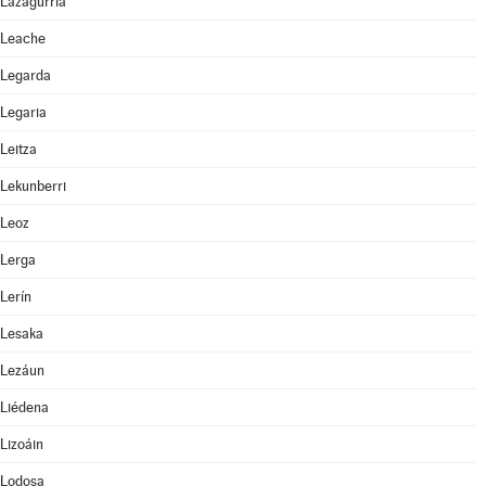
Lazagurría
Leache
Legarda
Legaria
Leitza
Lekunberri
Leoz
Lerga
Lerín
Lesaka
Lezáun
Liédena
Lizoáin
Lodosa