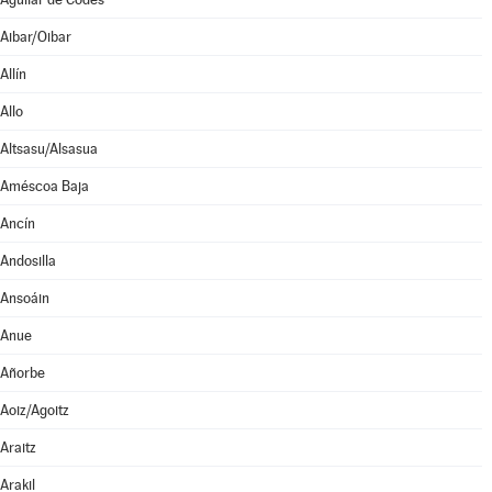
Aibar/Oibar
Allín
Allo
Altsasu/Alsasua
Améscoa Baja
Ancín
Andosilla
Ansoáin
Anue
Añorbe
Aoiz/Agoitz
Araitz
Arakil