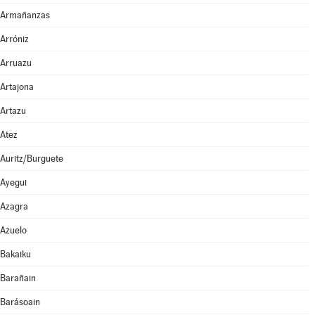
Armañanzas
Arróniz
Arruazu
Artajona
Artazu
Atez
Auritz/Burguete
Ayegui
Azagra
Azuelo
Bakaiku
Barañain
Barásoain