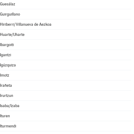
Guesálaz
Guirguillano
Hiriberri/Villanueva de Aezkoa
Huarte/Uharte
Ibargoiti
Igantzi
Igúzquiza
Imotz
Irañeta
Irurtzun
Isaba/Izaba
Ituren
Iturmendi