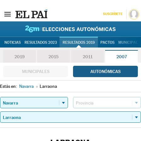
SUSCRÍBETE
26M | Elec
NOTICIAS
RESULTADOS 2023
RESULTADOS 2019
PACTOS
MUNICIPALE
2019
2015
2011
2007
MUNICIPALES
AUTONÓMICAS
Estás en:
Navarra
»
Larraona