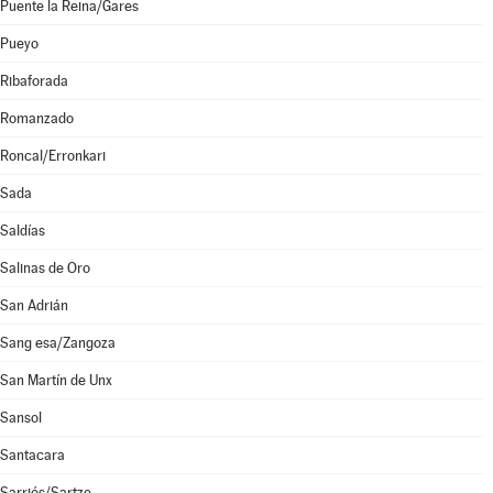
Puente la Reina/Gares
Pueyo
Ribaforada
Romanzado
Roncal/Erronkari
Sada
Saldías
Salinas de Oro
San Adrián
Sang esa/Zangoza
San Martín de Unx
Sansol
Santacara
Sarriés/Sartze