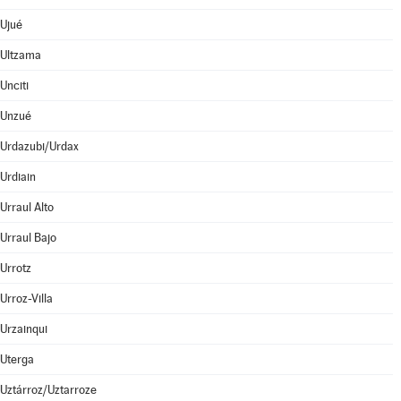
Ujué
Ultzama
Unciti
Unzué
Urdazubi/Urdax
Urdiain
Urraul Alto
Urraul Bajo
Urrotz
Urroz-Villa
Urzainqui
Uterga
Uztárroz/Uztarroze