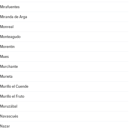
Mirafuentes
Miranda de Arga
Monreal
Monteagudo
Morentin
Mues
Murchante
Murieta
Murillo el Cuende
Murillo el Fruto
Muruzábal
Navascués
Nazar