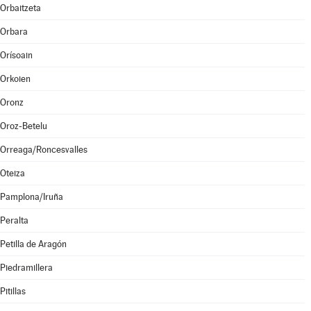
Orbaitzeta
Orbara
Orísoain
Orkoien
Oronz
Oroz-Betelu
Orreaga/Roncesvalles
Oteiza
Pamplona/Iruña
Peralta
Petilla de Aragón
Piedramillera
Pitillas