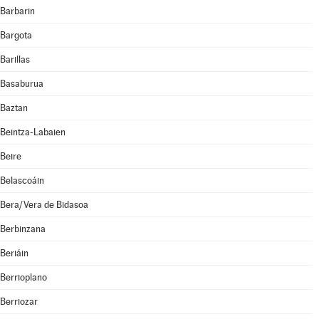
Barbarin
Bargota
Barillas
Basaburua
Baztan
Beintza-Labaien
Beire
Belascoáin
Bera/Vera de Bidasoa
Berbinzana
Beriáin
Berrioplano
Berriozar