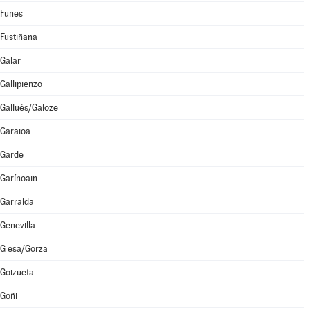
Funes
Fustiñana
Galar
Gallipienzo
Gallués/Galoze
Garaioa
Garde
Garínoain
Garralda
Genevilla
G esa/Gorza
Goizueta
Goñi