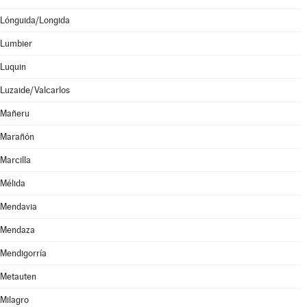
Lónguida/Longida
Lumbier
Luquin
Luzaide/Valcarlos
Mañeru
Marañón
Marcilla
Mélida
Mendavia
Mendaza
Mendigorría
Metauten
Milagro