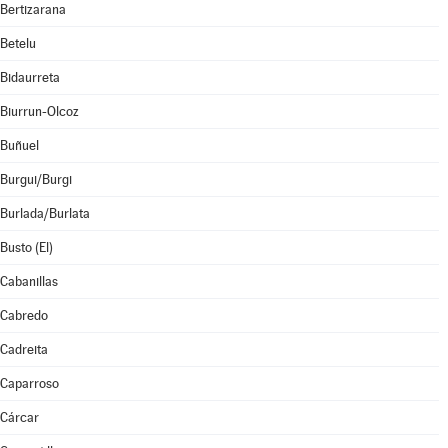
Bertizarana
Betelu
Bidaurreta
Biurrun-Olcoz
Buñuel
Burgui/Burgi
Burlada/Burlata
Busto (El)
Cabanillas
Cabredo
Cadreita
Caparroso
Cárcar