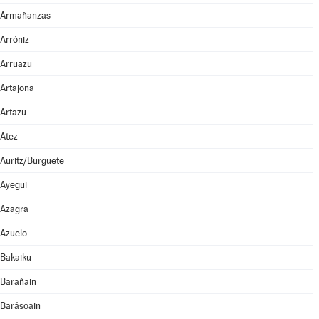
Armañanzas
Arróniz
Arruazu
Artajona
Artazu
Atez
Auritz/Burguete
Ayegui
Azagra
Azuelo
Bakaiku
Barañain
Barásoain