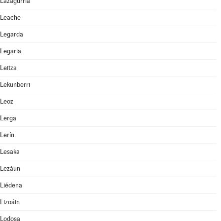
Lazagurría
Leache
Legarda
Legaria
Leitza
Lekunberri
Leoz
Lerga
Lerín
Lesaka
Lezáun
Liédena
Lizoáin
Lodosa