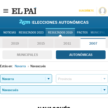
SUSCRÍBETE
26M | Elec
NOTICIAS
RESULTADOS 2023
RESULTADOS 2019
PACTOS
MUNICIPALE
2019
2015
2011
2007
MUNICIPALES
AUTONÓMICAS
Estás en:
Navarra
»
Navascués