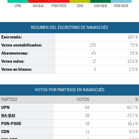
UPN
NA-BAI
PSN-PSOE
CDN
IUN-NEB
RCN-NOK
RESUMEN DEL ESCRUTINIO DE NAVASCUÉS
Escrutado:
100 %
Votos contabilizados:
135
75 %
Abstenciones:
45
25 %
Votos nulos:
17
12,6 %
Votos en blanco:
3
2,5 %
VOTOS POR PARTIDOS EN NAVASCUÉS
PARTIDO
VOTOS
%
UPN
48
40,7 %
NA-BAI
28
23,7 %
PSN-PSOE
19
16,1 %
CDN
11
9,3 %