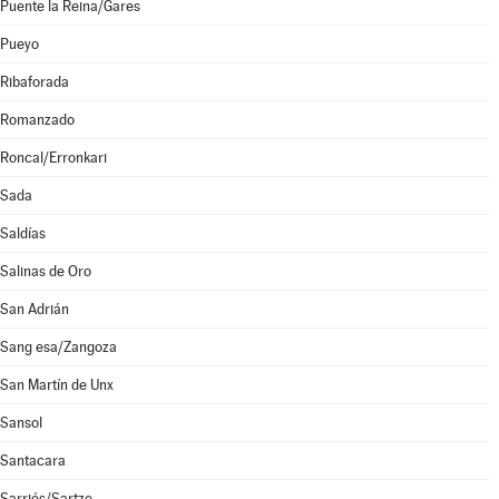
Puente la Reina/Gares
Pueyo
Ribaforada
Romanzado
Roncal/Erronkari
Sada
Saldías
Salinas de Oro
San Adrián
Sang esa/Zangoza
San Martín de Unx
Sansol
Santacara
Sarriés/Sartze