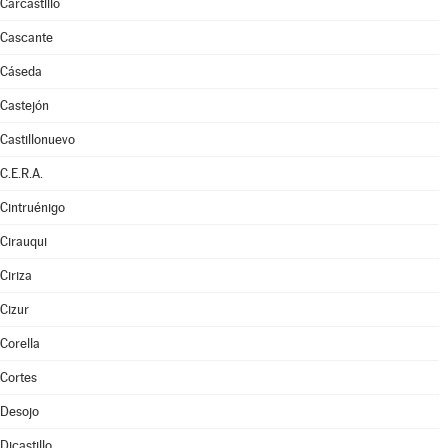
Carcastillo
Cascante
Cáseda
Castejón
Castillonuevo
C.E.R.A.
Cintruénigo
Cirauqui
Ciriza
Cizur
Corella
Cortes
Desojo
Dicastillo