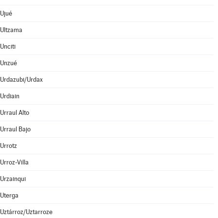
Ujué
Ultzama
Unciti
Unzué
Urdazubi/Urdax
Urdiain
Urraul Alto
Urraul Bajo
Urrotz
Urroz-Villa
Urzainqui
Uterga
Uztárroz/Uztarroze