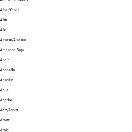
Aibar/Oibar
Allín
Allo
Altsasu/Alsasua
Améscoa Baja
Ancín
Andosilla
Ansoáin
Anue
Añorbe
Aoiz/Agoitz
Araitz
Arakil