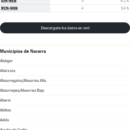
IUN-NEB
5
4,2 %
RCN-NOK
4
3,4 %
Descárgate los datos en xml
Municipios de Navarra
Abáigar
Abárzuza
Abaurregaina/Abaurrea Alta
Abaurrepea/Abaurrea Baja
Aberin
Ablitas
Adiós
Aguilar de Codés