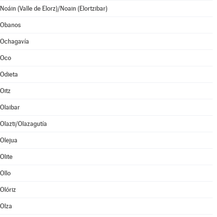
Noáin (Valle de Elorz)/Noain (Elortzibar)
Obanos
Ochagavía
Oco
Odieta
Oitz
Olaibar
Olazti/Olazagutía
Olejua
Olite
Ollo
Olóriz
Olza