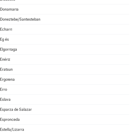
Donamaria
Doneztebe/Santesteban
Echarri
Eg és
Elgorriaga
Enériz
Eratsun
Ergoiena
Erro
Eslava
Esparza de Salazar
Espronceda
Estella/Lizarra