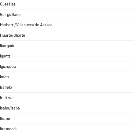
Guesálaz
Guirguillano
Hiriberri/Villanueva de Aezkoa
Huarte/Uharte
Ibargoiti
Igantzi
Igúzquiza
Imotz
Irañeta
Irurtzun
Isaba/Izaba
Ituren
Iturmendi