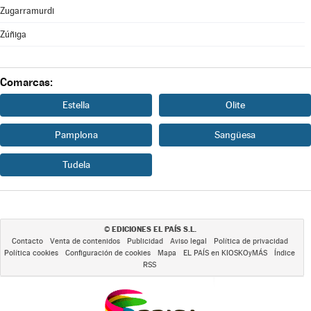
Zugarramurdi
Zúñiga
Comarcas:
Estella
Olite
Pamplona
Sangüesa
Tudela
EDICIONES EL PAÍS S.L.
©
Contacto
Venta de contenidos
Publicidad
Aviso legal
Política de privacidad
Política cookies
Configuración de cookies
Mapa
EL PAÍS en KIOSKOyMÁS
Índice
RSS