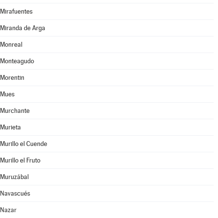
Mirafuentes
Miranda de Arga
Monreal
Monteagudo
Morentin
Mues
Murchante
Murieta
Murillo el Cuende
Murillo el Fruto
Muruzábal
Navascués
Nazar