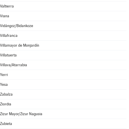
Valtierra
Viana
Vidángoz/Bidankoze
Villafranca
Villamayor de Monjardín
Villatuerta
Villava/Atarrabia
Yerri
Yesa
Zabalza
Ziordia
Zizur Mayor/Zizur Nagusia
Zubieta