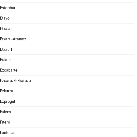
Esteribar
Etayo
Etxalar
Etxarri-Aranatz
Etxauri
Eulate
Ezcabarte
Ezcároz/Ezkaroze
Ezkurra
Ezprogui
Falces
Fitero
Fontellas