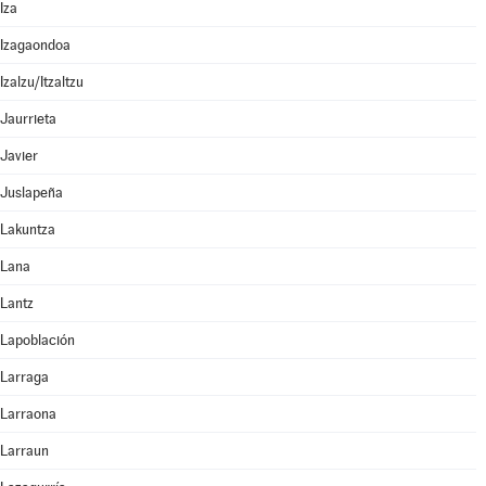
Iza
Izagaondoa
Izalzu/Itzaltzu
Jaurrieta
Javier
Juslapeña
Lakuntza
Lana
Lantz
Lapoblación
Larraga
Larraona
Larraun