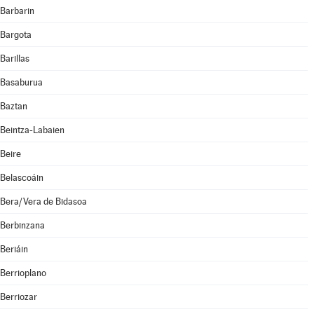
Barbarin
Bargota
Barillas
Basaburua
Baztan
Beintza-Labaien
Beire
Belascoáin
Bera/Vera de Bidasoa
Berbinzana
Beriáin
Berrioplano
Berriozar