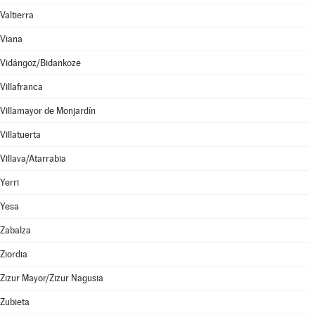
Valtierra
Viana
Vidángoz/Bidankoze
Villafranca
Villamayor de Monjardín
Villatuerta
Villava/Atarrabia
Yerri
Yesa
Zabalza
Ziordia
Zizur Mayor/Zizur Nagusia
Zubieta