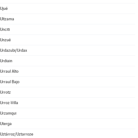
Ujué
Ultzama
Unciti
Unzué
Urdazubi/Urdax
Urdiain
Urraul Alto
Urraul Bajo
Urrotz
Urroz-Villa
Urzainqui
Uterga
Uztárroz/Uztarroze