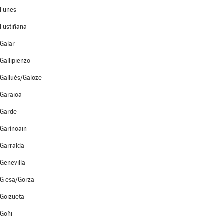
Funes
Fustiñana
Galar
Gallipienzo
Gallués/Galoze
Garaioa
Garde
Garínoain
Garralda
Genevilla
G esa/Gorza
Goizueta
Goñi