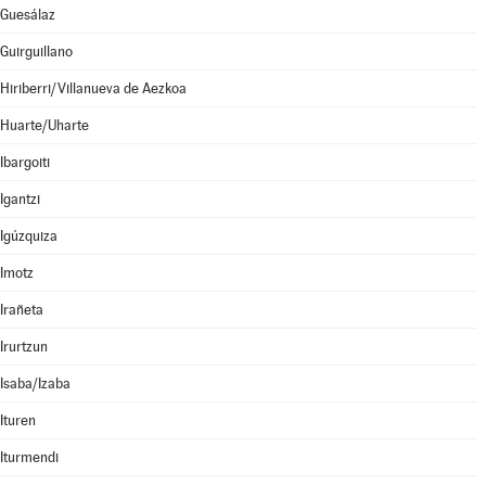
Guesálaz
Guirguillano
Hiriberri/Villanueva de Aezkoa
Huarte/Uharte
Ibargoiti
Igantzi
Igúzquiza
Imotz
Irañeta
Irurtzun
Isaba/Izaba
Ituren
Iturmendi