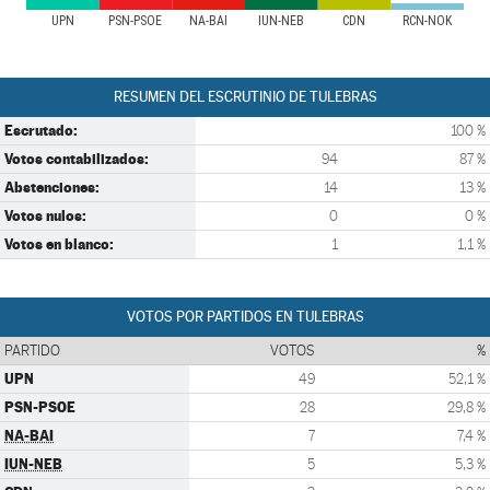
UPN
PSN-PSOE
NA-BAI
IUN-NEB
CDN
RCN-NOK
RESUMEN DEL ESCRUTINIO DE TULEBRAS
Escrutado:
100 %
Votos contabilizados:
94
87 %
Abstenciones:
14
13 %
Votos nulos:
0
0 %
Votos en blanco:
1
1,1 %
VOTOS POR PARTIDOS EN TULEBRAS
PARTIDO
VOTOS
%
UPN
49
52,1 %
PSN-PSOE
28
29,8 %
NA-BAI
7
7,4 %
IUN-NEB
5
5,3 %