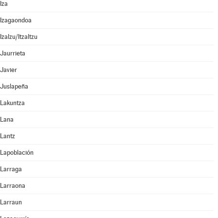
Iza
Izagaondoa
Izalzu/Itzaltzu
Jaurrieta
Javier
Juslapeña
Lakuntza
Lana
Lantz
Lapoblación
Larraga
Larraona
Larraun