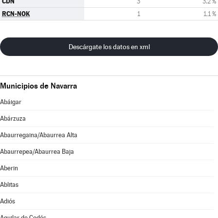
CDN
3
3,2 %
RCN-NOK
1
1,1 %
Descárgate los datos en xml
Municipios de Navarra
Abáigar
Abárzuza
Abaurregaina/Abaurrea Alta
Abaurrepea/Abaurrea Baja
Aberin
Ablitas
Adiós
Aguilar de Codés