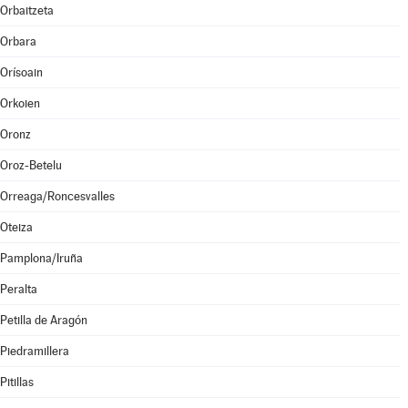
Orbaitzeta
Orbara
Orísoain
Orkoien
Oronz
Oroz-Betelu
Orreaga/Roncesvalles
Oteiza
Pamplona/Iruña
Peralta
Petilla de Aragón
Piedramillera
Pitillas