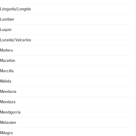
Lónguida/Longida
Lumbier
Luquin
Luzaide/Valcarlos
Mañeru
Marañón
Marcilla
Mélida
Mendavia
Mendaza
Mendigorría
Metauten
Milagro