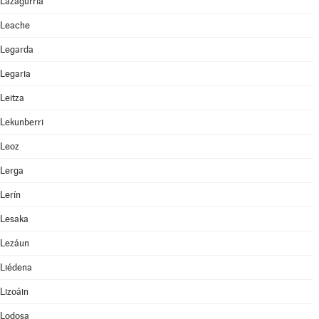
Lazagurría
Leache
Legarda
Legaria
Leitza
Lekunberri
Leoz
Lerga
Lerín
Lesaka
Lezáun
Liédena
Lizoáin
Lodosa