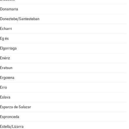
Donamaria
Doneztebe/Santesteban
Echarri
Eg és
Elgorriaga
Enériz
Eratsun
Ergoiena
Erro
Eslava
Esparza de Salazar
Espronceda
Estella/Lizarra