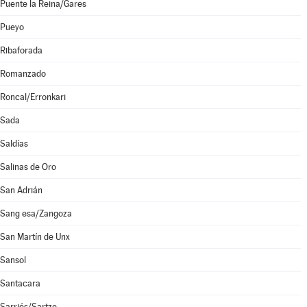
Puente la Reina/Gares
Pueyo
Ribaforada
Romanzado
Roncal/Erronkari
Sada
Saldías
Salinas de Oro
San Adrián
Sang esa/Zangoza
San Martín de Unx
Sansol
Santacara
Sarriés/Sartze