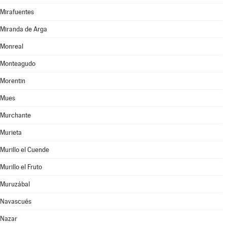
Mirafuentes
Miranda de Arga
Monreal
Monteagudo
Morentin
Mues
Murchante
Murieta
Murillo el Cuende
Murillo el Fruto
Muruzábal
Navascués
Nazar