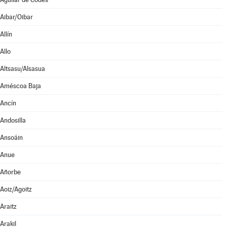
Aibar/Oibar
Allín
Allo
Altsasu/Alsasua
Améscoa Baja
Ancín
Andosilla
Ansoáin
Anue
Añorbe
Aoiz/Agoitz
Araitz
Arakil