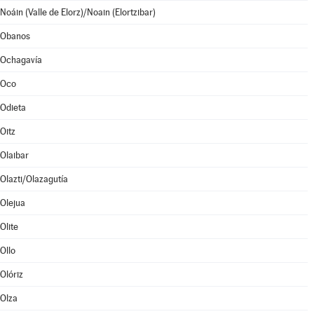
Noáin (Valle de Elorz)/Noain (Elortzibar)
Obanos
Ochagavía
Oco
Odieta
Oitz
Olaibar
Olazti/Olazagutía
Olejua
Olite
Ollo
Olóriz
Olza