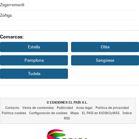
Zugarramurdi
Zúñiga
Comarcas:
Estella
Olite
Pamplona
Sangüesa
Tudela
EDICIONES EL PAÍS S.L.
©
Contacto
Venta de contenidos
Publicidad
Aviso legal
Política de privacidad
Política cookies
Configuración de cookies
Mapa
EL PAÍS en KIOSKOyMÁS
Índice
RSS