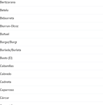
Bertizarana
Betelu
Bidaurreta
Biurrun-Olcoz
Buñuel
Burgui/Burgi
Burlada/Burlata
Busto (El)
Cabanillas
Cabredo
Cadreita
Caparroso
Cárcar