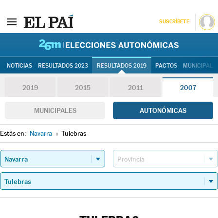
SUSCRÍBETE
26M | Elec
NOTICIAS
RESULTADOS 2023
RESULTADOS 2019
PACTOS
MUNICIPALE
2019
2015
2011
2007
MUNICIPALES
AUTONÓMICAS
Estás en:
Navarra
»
Tulebras