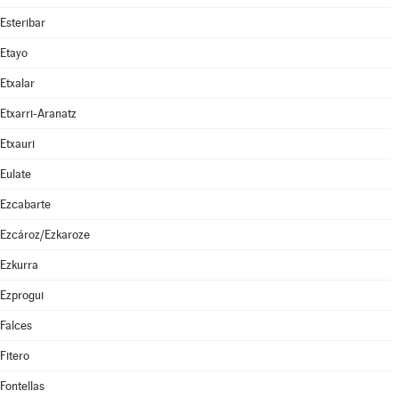
Esteribar
Etayo
Etxalar
Etxarri-Aranatz
Etxauri
Eulate
Ezcabarte
Ezcároz/Ezkaroze
Ezkurra
Ezprogui
Falces
Fitero
Fontellas