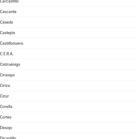
Carcastillo
Cascante
Cáseda
Castejón
Castillonuevo
C.E.R.A.
Cintruénigo
Cirauqui
Ciriza
Cizur
Corella
Cortes
Desojo
Dicastillo