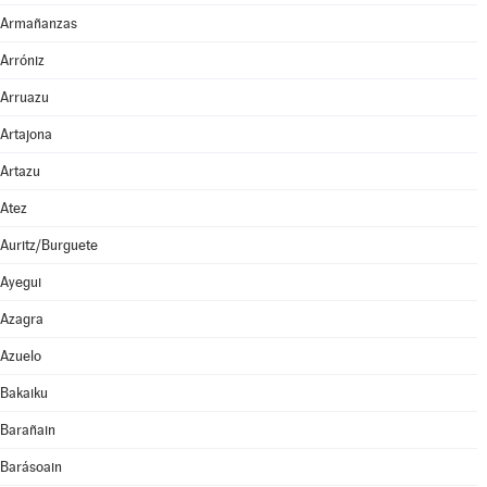
Armañanzas
Arróniz
Arruazu
Artajona
Artazu
Atez
Auritz/Burguete
Ayegui
Azagra
Azuelo
Bakaiku
Barañain
Barásoain