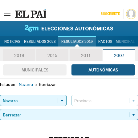
SUSCRÍBETE
26M | Elec
NOTICIAS
RESULTADOS 2023
RESULTADOS 2019
PACTOS
MUNICIPALE
2019
2015
2011
2007
MUNICIPALES
AUTONÓMICAS
Estás en:
Navarra
»
Berriozar