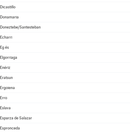
Dicastillo
Donamaria
Doneztebe/Santesteban
Echarri
Eg és
Elgorriaga
Enériz
Eratsun
Ergoiena
Erro
Eslava
Esparza de Salazar
Espronceda