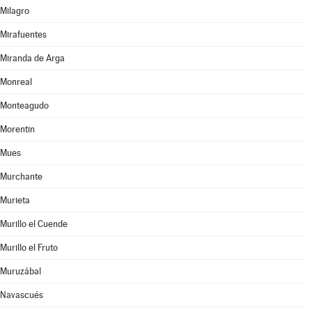
Milagro
Mirafuentes
Miranda de Arga
Monreal
Monteagudo
Morentin
Mues
Murchante
Murieta
Murillo el Cuende
Murillo el Fruto
Muruzábal
Navascués