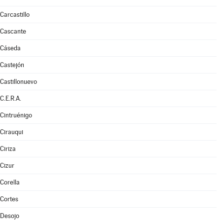
Carcastillo
Cascante
Cáseda
Castejón
Castillonuevo
C.E.R.A.
Cintruénigo
Cirauqui
Ciriza
Cizur
Corella
Cortes
Desojo