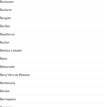
Barásoain
Barbarin
Bargota
Barillas
Basaburua
Baztan
Beintza-Labaien
Beire
Belascoáin
Bera/Vera de Bidasoa
Berbinzana
Beriáin
Berrioplano