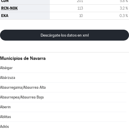
CDN
201
5,8 %
RCN-NOK
113
3,2 %
EKA
10
0,3 %
Descárgate los datos en xml
Municipios de Navarra
Abáigar
Abárzuza
Abaurregaina/Abaurrea Alta
Abaurrepea/Abaurrea Baja
Aberin
Ablitas
Adiós