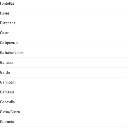
Fontellas
Funes
Fustiñana
Galar
Gallipienzo
Gallués/Galoze
Garaioa
Garde
Garínoain
Garralda
Genevilla
G esa/Gorza
Goizueta