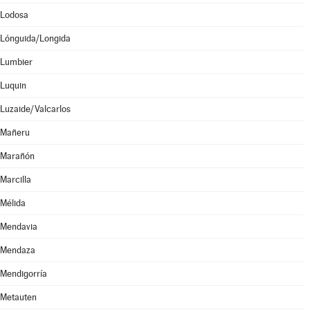
Lodosa
Lónguida/Longida
Lumbier
Luquin
Luzaide/Valcarlos
Mañeru
Marañón
Marcilla
Mélida
Mendavia
Mendaza
Mendigorría
Metauten