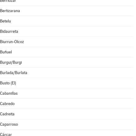
Berriozar
Bertizarana
Betelu
Bidaurreta
Biurrun-Olcoz
Buñuel
Burgui/Burgi
Burlada/Burlata
Busto (El)
Cabanillas
Cabredo
Cadreita
Caparroso
Cárcar