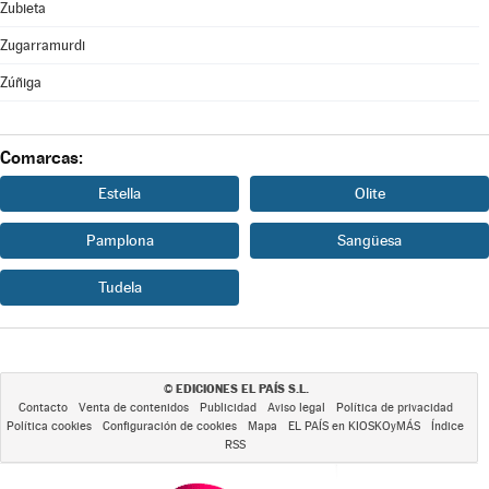
Zubieta
Zugarramurdi
Zúñiga
Comarcas:
Estella
Olite
Pamplona
Sangüesa
Tudela
EDICIONES EL PAÍS S.L.
©
Contacto
Venta de contenidos
Publicidad
Aviso legal
Política de privacidad
Política cookies
Configuración de cookies
Mapa
EL PAÍS en KIOSKOyMÁS
Índice
RSS