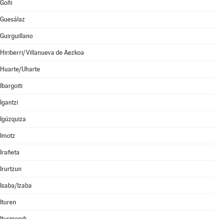
Goñi
Guesálaz
Guirguillano
Hiriberri/Villanueva de Aezkoa
Huarte/Uharte
Ibargoiti
Igantzi
Igúzquiza
Imotz
Irañeta
Irurtzun
Isaba/Izaba
Ituren
Iturmendi