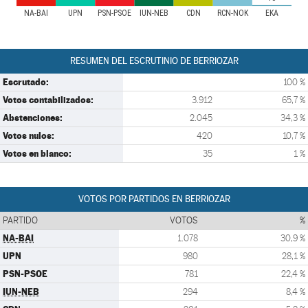
NA-BAI
UPN
PSN-PSOE
IUN-NEB
CDN
RCN-NOK
EKA
RESUMEN DEL ESCRUTINIO DE BERRIOZAR
Escrutado:
100 %
Votos contabilizados:
3.912
65,7 %
Abstenciones:
2.045
34,3 %
Votos nulos:
420
10,7 %
Votos en blanco:
35
1 %
VOTOS POR PARTIDOS EN BERRIOZAR
PARTIDO
VOTOS
%
NA-BAI
1.078
30,9 %
UPN
980
28,1 %
PSN-PSOE
781
22,4 %
IUN-NEB
294
8,4 %