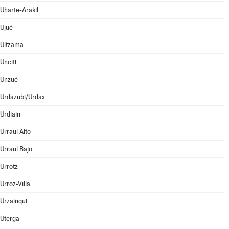
Uharte-Arakil
Ujué
Ultzama
Unciti
Unzué
Urdazubi/Urdax
Urdiain
Urraul Alto
Urraul Bajo
Urrotz
Urroz-Villa
Urzainqui
Uterga