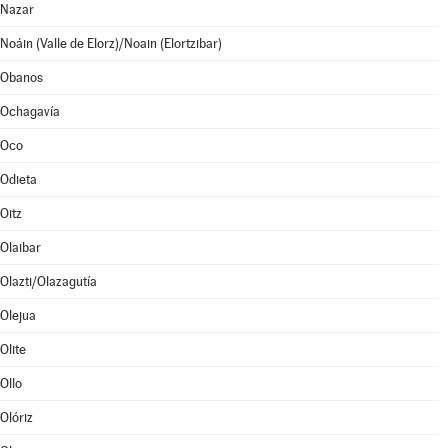
Nazar
Noáin (Valle de Elorz)/Noain (Elortzibar)
Obanos
Ochagavía
Oco
Odieta
Oitz
Olaibar
Olazti/Olazagutía
Olejua
Olite
Ollo
Olóriz