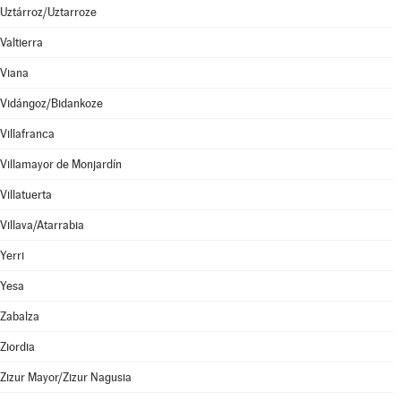
Uztárroz/Uztarroze
Valtierra
Viana
Vidángoz/Bidankoze
Villafranca
Villamayor de Monjardín
Villatuerta
Villava/Atarrabia
Yerri
Yesa
Zabalza
Ziordia
Zizur Mayor/Zizur Nagusia