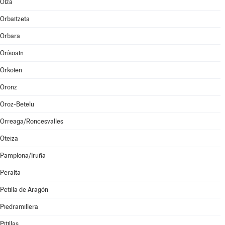
Olza
Orbaitzeta
Orbara
Orísoain
Orkoien
Oronz
Oroz-Betelu
Orreaga/Roncesvalles
Oteiza
Pamplona/Iruña
Peralta
Petilla de Aragón
Piedramillera
Pitillas