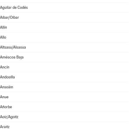
Aguilar de Codés
Aibar/Oibar
Allín
Allo
Altsasu/Alsasua
Améscoa Baja
Ancín
Andosilla
Ansoáin
Anue
Añorbe
Aoiz/Agoitz
Araitz