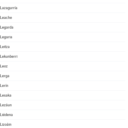
Lazagurría
Leache
Legarda
Legaria
Leitza
Lekunberri
Leoz
Lerga
Lerín
Lesaka
Lezáun
Liédena
Lizoáin