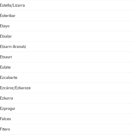
Estella/Lizarra
Esteribar
Etayo
Etxalar
Etxarri-Aranatz
Etxauri
Eulate
Ezcabarte
Ezcároz/Ezkaroze
Ezkurra
Ezprogui
Falces
Fitero