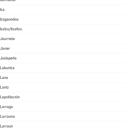
Iza
Izagaondoa
Izalzu/Itzaltzu
Jaurrieta
Javier
Juslapeña
Lakuntza
Lana
Lantz
Lapoblación
Larraga
Larraona
Larraun