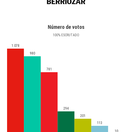
BERRIOZAR
Número de votos
100
%
ESCRUTADO
1.078
980
781
294
201
113
10