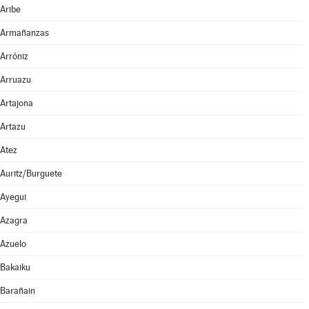
Aribe
Armañanzas
Arróniz
Arruazu
Artajona
Artazu
Atez
Auritz/Burguete
Ayegui
Azagra
Azuelo
Bakaiku
Barañain