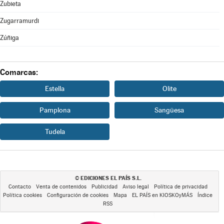
Zubieta
Zugarramurdi
Zúñiga
Comarcas:
Estella
Olite
Pamplona
Sangüesa
Tudela
EDICIONES EL PAÍS S.L.
©
Contacto
Venta de contenidos
Publicidad
Aviso legal
Política de privacidad
Política cookies
Configuración de cookies
Mapa
EL PAÍS en KIOSKOyMÁS
Índice
RSS