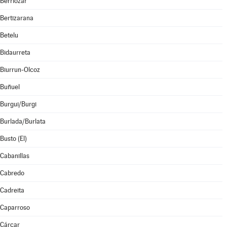
Berriozar
Bertizarana
Betelu
Bidaurreta
Biurrun-Olcoz
Buñuel
Burgui/Burgi
Burlada/Burlata
Busto (El)
Cabanillas
Cabredo
Cadreita
Caparroso
Cárcar