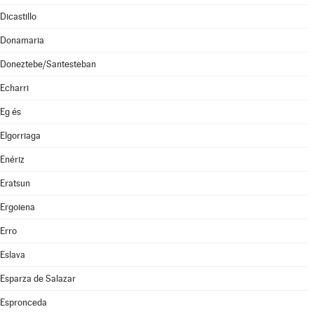
Dicastillo
Donamaria
Doneztebe/Santesteban
Echarri
Eg és
Elgorriaga
Enériz
Eratsun
Ergoiena
Erro
Eslava
Esparza de Salazar
Espronceda