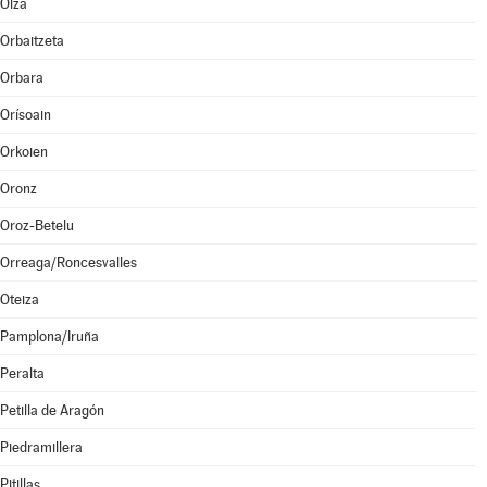
Olza
Orbaitzeta
Orbara
Orísoain
Orkoien
Oronz
Oroz-Betelu
Orreaga/Roncesvalles
Oteiza
Pamplona/Iruña
Peralta
Petilla de Aragón
Piedramillera
Pitillas