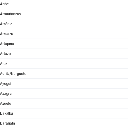
Aribe
Armañanzas
Arróniz
Arruazu
Artajona
Artazu
Atez
Auritz/Burguete
Ayegui
Azagra
Azuelo
Bakaiku
Barañain