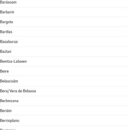
Barásoain
Barbarin
Bargota
Barillas
Basaburua
Baztan
Beintza-Labaien
Beire
Belascoáin
Bera/Vera de Bidasoa
Berbinzana
Beriáin
Berrioplano