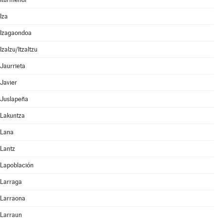
Iza
Izagaondoa
Izalzu/Itzaltzu
Jaurrieta
Javier
Juslapeña
Lakuntza
Lana
Lantz
Lapoblación
Larraga
Larraona
Larraun