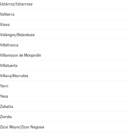
Uztárroz/Uztarroze
Valtierra
Viana
Vidángoz/Bidankoze
Villafranca
Villamayor de Monjardín
Villatuerta
Villava/Atarrabia
Yerri
Yesa
Zabalza
Ziordia
Zizur Mayor/Zizur Nagusia