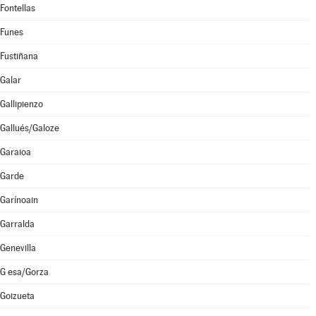
Fontellas
Funes
Fustiñana
Galar
Gallipienzo
Gallués/Galoze
Garaioa
Garde
Garínoain
Garralda
Genevilla
G esa/Gorza
Goizueta