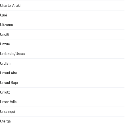
Uharte-Arakil
Ujué
Ultzama
Unciti
Unzué
Urdazubi/Urdax
Urdiain
Urraul Alto
Urraul Bajo
Urrotz
Urroz-Villa
Urzainqui
Uterga