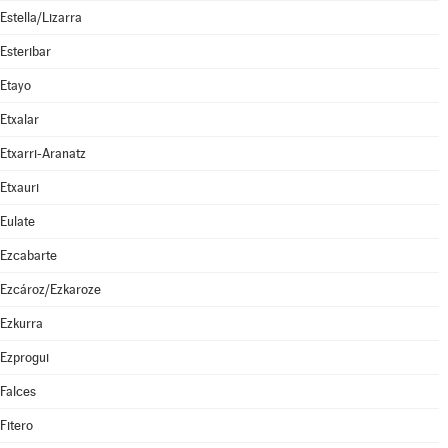
Estella/Lizarra
Esteribar
Etayo
Etxalar
Etxarri-Aranatz
Etxauri
Eulate
Ezcabarte
Ezcároz/Ezkaroze
Ezkurra
Ezprogui
Falces
Fitero