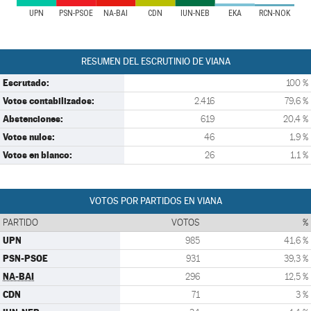
UPN
PSN-PSOE
NA-BAI
CDN
IUN-NEB
EKA
RCN-NOK
RESUMEN DEL ESCRUTINIO DE VIANA
Escrutado:
100 %
Votos contabilizados:
2.416
79,6 %
Abstenciones:
619
20,4 %
Votos nulos:
46
1,9 %
Votos en blanco:
26
1,1 %
VOTOS POR PARTIDOS EN VIANA
PARTIDO
VOTOS
%
UPN
985
41,6 %
PSN-PSOE
931
39,3 %
NA-BAI
296
12,5 %
CDN
71
3 %