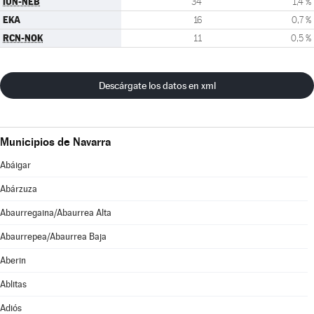
IUN-NEB
34
1,4 %
EKA
16
0,7 %
RCN-NOK
11
0,5 %
Descárgate los datos en xml
Municipios de Navarra
Abáigar
Abárzuza
Abaurregaina/Abaurrea Alta
Abaurrepea/Abaurrea Baja
Aberin
Ablitas
Adiós