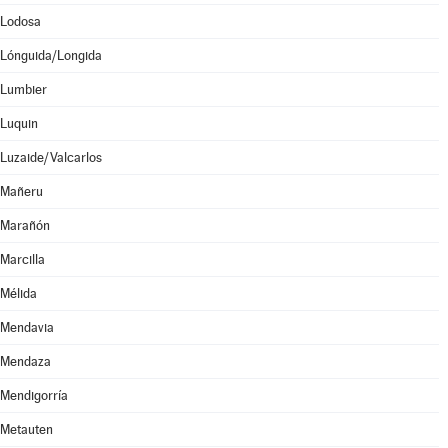
Lodosa
Lónguida/Longida
Lumbier
Luquin
Luzaide/Valcarlos
Mañeru
Marañón
Marcilla
Mélida
Mendavia
Mendaza
Mendigorría
Metauten