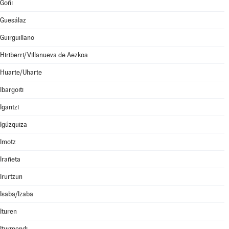
Goñi
Guesálaz
Guirguillano
Hiriberri/Villanueva de Aezkoa
Huarte/Uharte
Ibargoiti
Igantzi
Igúzquiza
Imotz
Irañeta
Irurtzun
Isaba/Izaba
Ituren
Iturmendi