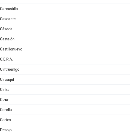
Carcastillo
Cascante
Cáseda
Castejón
Castillonuevo
C.E.R.A.
Cintruénigo
Cirauqui
Ciriza
Cizur
Corella
Cortes
Desojo