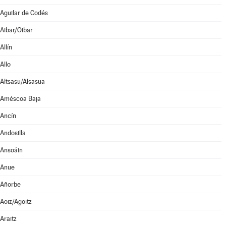
Aguilar de Codés
Aibar/Oibar
Allín
Allo
Altsasu/Alsasua
Améscoa Baja
Ancín
Andosilla
Ansoáin
Anue
Añorbe
Aoiz/Agoitz
Araitz