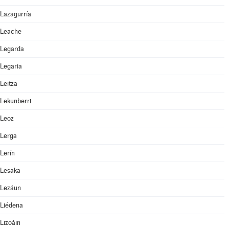
Lazagurría
Leache
Legarda
Legaria
Leitza
Lekunberri
Leoz
Lerga
Lerín
Lesaka
Lezáun
Liédena
Lizoáin