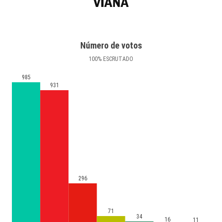
VIANA
Número de votos
100
%
ESCRUTADO
985
931
296
71
34
16
11