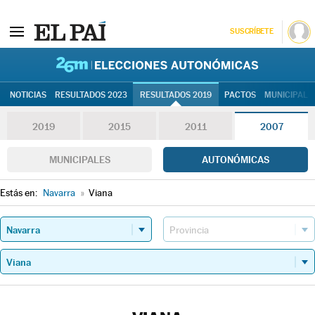
SUSCRÍBETE
26M | Elec
NOTICIAS
RESULTADOS 2023
RESULTADOS 2019
PACTOS
MUNICIPALE
2019
2015
2011
2007
MUNICIPALES
AUTONÓMICAS
Estás en:
Navarra
»
Viana