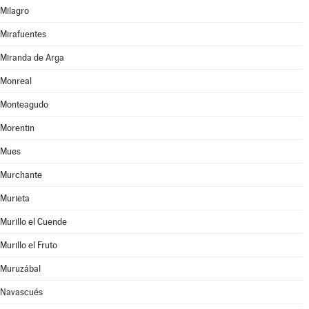
Milagro
Mirafuentes
Miranda de Arga
Monreal
Monteagudo
Morentin
Mues
Murchante
Murieta
Murillo el Cuende
Murillo el Fruto
Muruzábal
Navascués