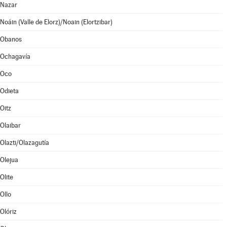
Nazar
Noáin (Valle de Elorz)/Noain (Elortzibar)
Obanos
Ochagavía
Oco
Odieta
Oitz
Olaibar
Olazti/Olazagutía
Olejua
Olite
Ollo
Olóriz