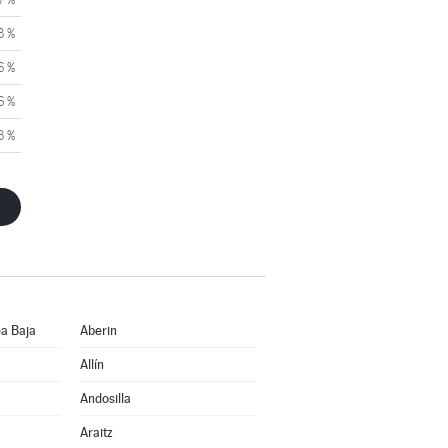
3 %
6 %
6 %
3 %
a Baja
Aberin
Allín
Andosilla
Araitz