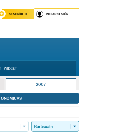
SUSCRÍBETE
INICIAR SESIÓN
S
WIDGET
2007
TONÓMICAS