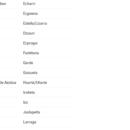
eban
Echarri
Ergoiena
Estella/Lizarra
Etxauri
Ezprogui
Fustiñana
Garde
Goizueta
 de Aezkoa
Huarte/Uharte
Irañeta
Iza
Juslapeña
Larraga