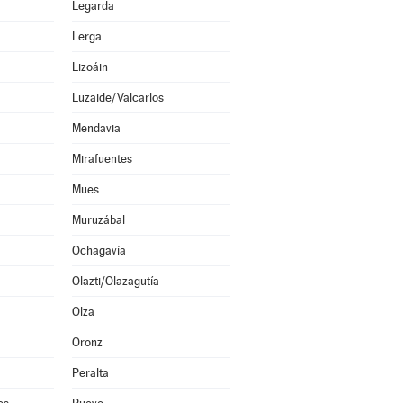
Legarda
Lerga
Lizoáin
Luzaide/Valcarlos
Mendavia
Mirafuentes
Mues
Muruzábal
Ochagavía
Olazti/Olazagutía
Olza
Oronz
Peralta