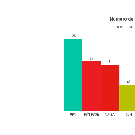
Número de 
100
%
ESCRU
126
87
81
46
UPN
PSN-PSOE
NA-BAI
CDN