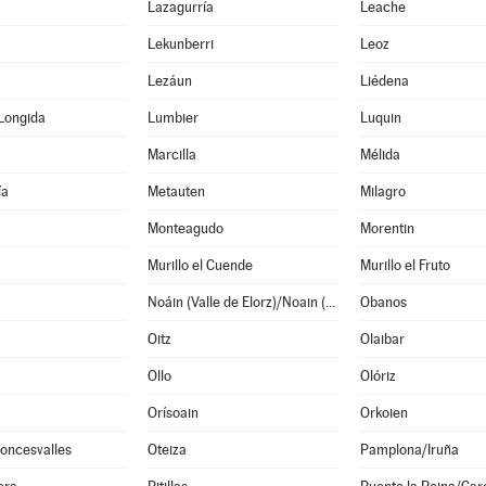
Lazagurría
Leache
Lekunberri
Leoz
Lezáun
Liédena
Longida
Lumbier
Luquin
Marcilla
Mélida
ía
Metauten
Milagro
Monteagudo
Morentin
Murillo el Cuende
Murillo el Fruto
Noáin (Valle de Elorz)/Noain (Elortzibar)
Obanos
Oitz
Olaibar
Ollo
Olóriz
Orísoain
Orkoien
oncesvalles
Oteiza
Pamplona/Iruña