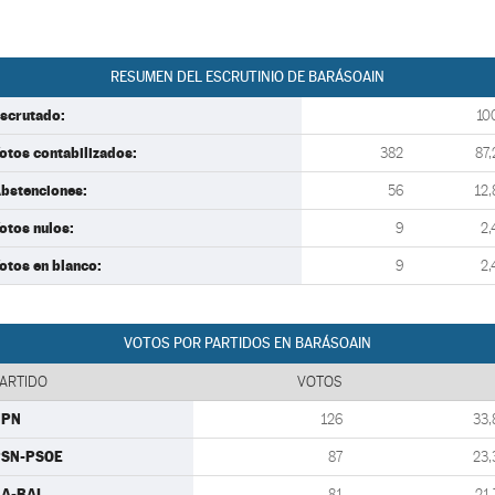
RESUMEN DEL ESCRUTINIO DE BARÁSOAIN
scrutado:
10
otos contabilizados:
382
87,
bstenciones:
56
12,
otos nulos:
9
2,
otos en blanco:
9
2,
VOTOS POR PARTIDOS EN BARÁSOAIN
ARTIDO
VOTOS
UPN
126
33,
PSN-PSOE
87
23,
A-BAI
81
21,