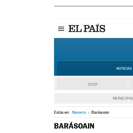
NOTICIAS
2019
MUNICIPA
Estás en:
Navarra
»
Barásoain
BARÁSOAIN