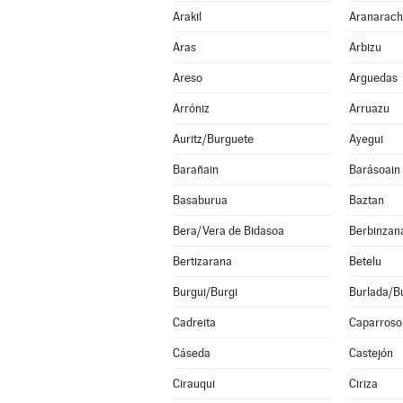
Arakil
Aranarac
Aras
Arbizu
Areso
Arguedas
Arróniz
Arruazu
Auritz/Burguete
Ayegui
Barañain
Barásoain
Basaburua
Baztan
Bera/Vera de Bidasoa
Berbinzan
Bertizarana
Betelu
Burgui/Burgi
Burlada/Bu
Cadreita
Caparroso
Cáseda
Castejón
Cirauqui
Ciriza