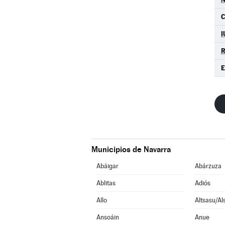
I
Municipios de Navarra
Abáigar
Abárzuza
Ablitas
Adiós
Allo
Altsasu/Al
Ansoáin
Anue