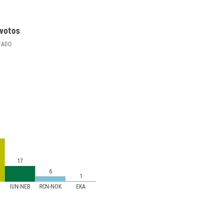
votos
TADO
17
6
1
IUN-NEB
RCN-NOK
EKA