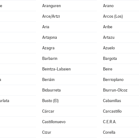
he
Aranguren
Arano
Arce/Artzi
Arcos (Los)
Aria
Aribe
Artajona
Artazu
Azagra
Azuelo
Barbarin
Bargota
Beintza-Labaien
Beire
a
Beriáin
Berrioplano
Bidaurreta
Biurrun-Olcoz
rlata
Busto (El)
Cabanillas
Cárcar
Carcastillo
Castillonuevo
C.E.R.A.
Cizur
Corella