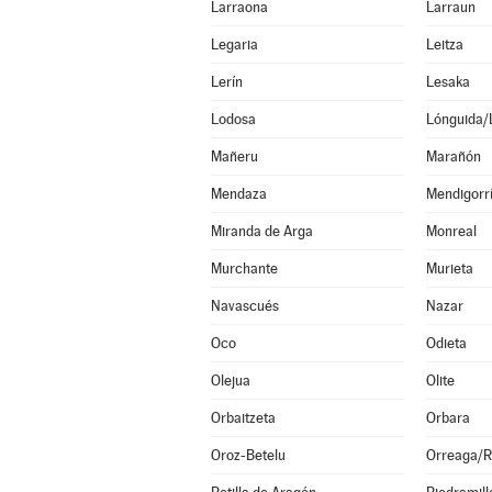
Larraona
Larraun
Legaria
Leitza
Lerín
Lesaka
Lodosa
Lónguida/
Mañeru
Marañón
Mendaza
Mendigorr
Miranda de Arga
Monreal
Murchante
Murieta
Navascués
Nazar
Oco
Odieta
Olejua
Olite
Orbaitzeta
Orbara
Oroz-Betelu
Orreaga/R