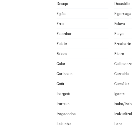
Desojo
Dicastillo
Eg és
Elgorriaga
Erro
Eslava
Esteribar
Etayo
Eulate
Ezcabarte
Falces
Fitero
Galar
Gallipienz
Garínoain
Garralda
Goñi
Guesálaz
Ibargoiti
Igantzi
Irurtzun
Isaba/Izab
Izagaondoa
Izalzu/Itza
Lakuntza
Lana