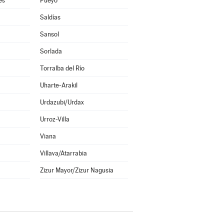
es
Pueyo
Saldías
Sansol
Sorlada
Torralba del Río
Uharte-Arakil
Urdazubi/Urdax
Urroz-Villa
Viana
Villava/Atarrabia
Zizur Mayor/Zizur Nagusia