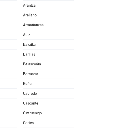
Arantza
Arellano
Armañanzas
Atez
Bakaiku
Barillas
Belascoáin
Berriozar
Buñuel
Cabredo
Cascante
Cintruénigo
Cortes