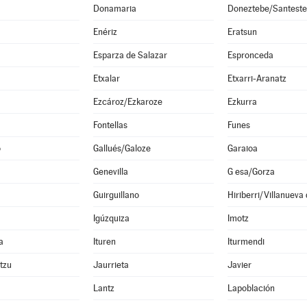
Donamaria
Doneztebe/Santest
Enériz
Eratsun
Esparza de Salazar
Espronceda
Etxalar
Etxarri-Aranatz
Ezcároz/Ezkaroze
Ezkurra
Fontellas
Funes
o
Gallués/Galoze
Garaioa
Genevilla
G esa/Gorza
Guirguillano
Hiriberri/Villanueva
Igúzquiza
Imotz
a
Ituren
Iturmendi
ltzu
Jaurrieta
Javier
Lantz
Lapoblación