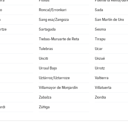
era
Pitillas
Puente la Reina/Gar
o
Roncal/Erronkari
Sada
n
Sang esa/Zangoza
San Martín de Unx
rtze
Sartaguda
Sesma
Tiebas-Muruarte de Reta
Tirapu
Tulebras
Ucar
Unciti
Unzué
Urraul Bajo
Urrotz
Uztárroz/Uztarroze
Valtierra
a
Villamayor de Monjardín
Villatuerta
Zabalza
Ziordia
rdi
Zúñiga