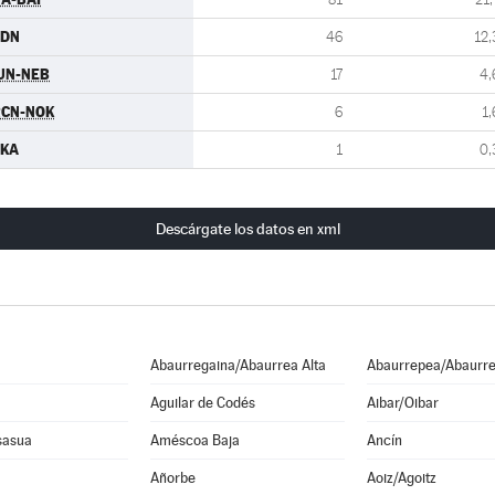
CDN
46
12,
UN-NEB
17
4,
RCN-NOK
6
1,
EKA
1
0,
Descárgate los datos en xml
Abaurregaina/Abaurrea Alta
Abaurrepea/Abaurre
Aguilar de Codés
Aibar/Oibar
sasua
Améscoa Baja
Ancín
Añorbe
Aoiz/Agoitz