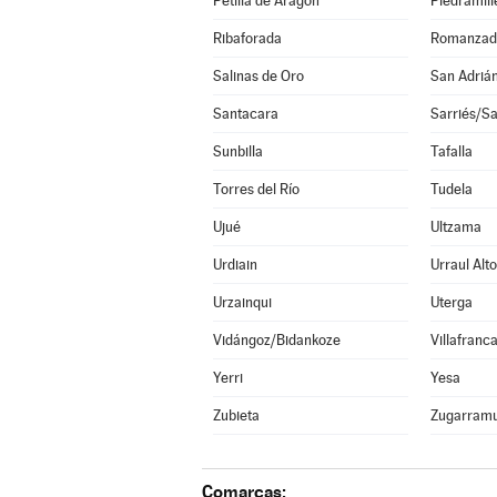
Petilla de Aragón
Piedramill
Ribaforada
Romanzad
Salinas de Oro
San Adriá
Santacara
Sarriés/Sa
Sunbilla
Tafalla
Torres del Río
Tudela
Ujué
Ultzama
Urdiain
Urraul Alto
Urzainqui
Uterga
Vidángoz/Bidankoze
Villafranc
Yerri
Yesa
Zubieta
Zugarramu
Comarcas: