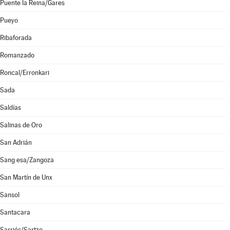
Puente la Reina/Gares
Pueyo
Ribaforada
Romanzado
Roncal/Erronkari
Sada
Saldías
Salinas de Oro
San Adrián
Sang esa/Zangoza
San Martín de Unx
Sansol
Santacara
Sarriés/Sartze