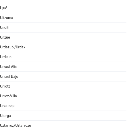
Ujué
Ultzama
Unciti
Unzué
Urdazubi/Urdax
Urdiain
Urraul Alto
Urraul Bajo
Urrotz
Urroz-Villa
Urzainqui
Uterga
Uztárroz/Uztarroze