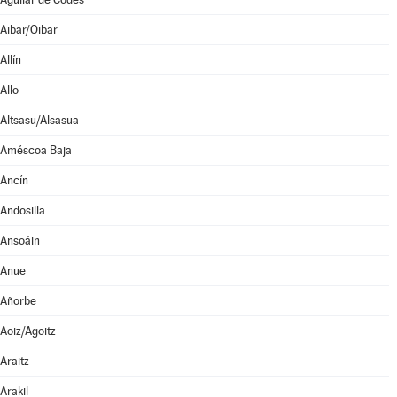
Aibar/Oibar
Allín
Allo
Altsasu/Alsasua
Améscoa Baja
Ancín
Andosilla
Ansoáin
Anue
Añorbe
Aoiz/Agoitz
Araitz
Arakil