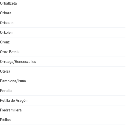
Orbaitzeta
Orbara
Orísoain
Orkoien
Oronz
Oroz-Betelu
Orreaga/Roncesvalles
Oteiza
Pamplona/Iruña
Peralta
Petilla de Aragón
Piedramillera
Pitillas