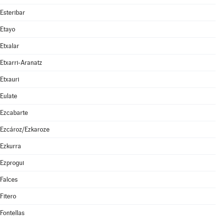
Esteribar
Etayo
Etxalar
Etxarri-Aranatz
Etxauri
Eulate
Ezcabarte
Ezcároz/Ezkaroze
Ezkurra
Ezprogui
Falces
Fitero
Fontellas