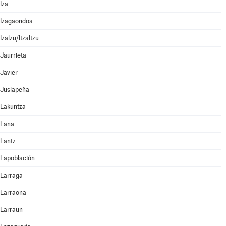
Iza
Izagaondoa
Izalzu/Itzaltzu
Jaurrieta
Javier
Juslapeña
Lakuntza
Lana
Lantz
Lapoblación
Larraga
Larraona
Larraun