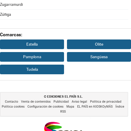
Zugarramurdi
Zúñiga
Comarcas:
Estella
Olite
Pamplona
Sangüesa
Tudela
EDICIONES EL PAÍS S.L.
©
Contacto
Venta de contenidos
Publicidad
Aviso legal
Política de privacidad
Política cookies
Configuración de cookies
Mapa
EL PAÍS en KIOSKOyMÁS
Índice
RSS