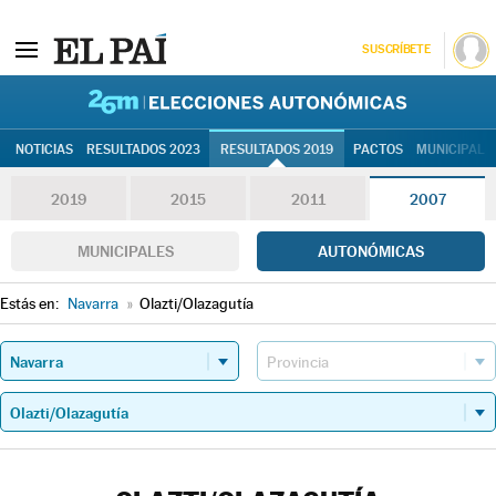
SUSCRÍBETE
26M | Elec
NOTICIAS
RESULTADOS 2023
RESULTADOS 2019
PACTOS
MUNICIPALE
2019
2015
2011
2007
MUNICIPALES
AUTONÓMICAS
Estás en:
Navarra
»
Olazti/Olazagutía