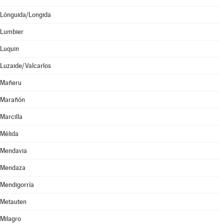
Lónguida/Longida
Lumbier
Luquin
Luzaide/Valcarlos
Mañeru
Marañón
Marcilla
Mélida
Mendavia
Mendaza
Mendigorría
Metauten
Milagro