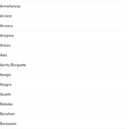
Armañanzas
Arróniz
Arruazu
Artajona
Artazu
Atez
Auritz/Burguete
Ayegui
Azagra
Azuelo
Bakaiku
Barañain
Barásoain