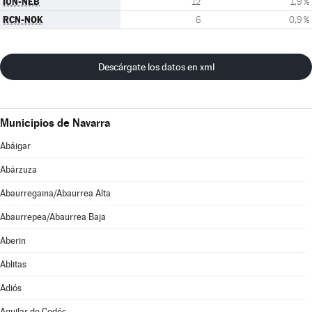
IUN-NEB
12
1,9 %
RCN-NOK
6
0,9 %
Descárgate los datos en xml
Municipios de Navarra
Abáigar
Abárzuza
Abaurregaina/Abaurrea Alta
Abaurrepea/Abaurrea Baja
Aberin
Ablitas
Adiós
Aguilar de Codés