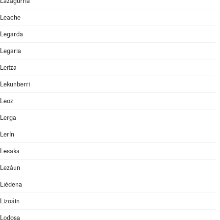
Lazagurría
Leache
Legarda
Legaria
Leitza
Lekunberri
Leoz
Lerga
Lerín
Lesaka
Lezáun
Liédena
Lizoáin
Lodosa