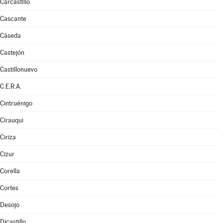
Carcastillo
Cascante
Cáseda
Castejón
Castillonuevo
C.E.R.A.
Cintruénigo
Cirauqui
Ciriza
Cizur
Corella
Cortes
Desojo
Dicastillo