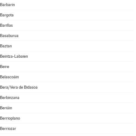
Barbarin
Bargota
Barillas
Basaburua
Baztan
Beintza-Labaien
Beire
Belascoáin
Bera/Vera de Bidasoa
Berbinzana
Beriáin
Berrioplano
Berriozar