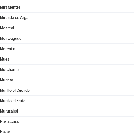
Mirafuentes
Miranda de Arga
Monreal
Monteagudo
Morentin
Mues
Murchante
Murieta
Murillo el Cuende
Murillo el Fruto
Muruzábal
Navascués
Nazar