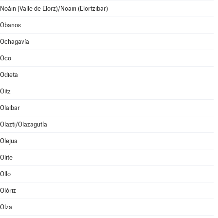
Noáin (Valle de Elorz)/Noain (Elortzibar)
Obanos
Ochagavía
Oco
Odieta
Oitz
Olaibar
Olazti/Olazagutía
Olejua
Olite
Ollo
Olóriz
Olza