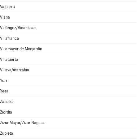
Valtierra
Viana
Vidángoz/Bidankoze
Villafranca
Villamayor de Monjardín
Villatuerta
Villava/Atarrabia
Yerri
Yesa
Zabalza
Ziordia
Zizur Mayor/Zizur Nagusia
Zubieta