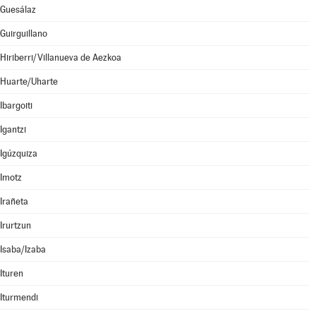
Guesálaz
Guirguillano
Hiriberri/Villanueva de Aezkoa
Huarte/Uharte
Ibargoiti
Igantzi
Igúzquiza
Imotz
Irañeta
Irurtzun
Isaba/Izaba
Ituren
Iturmendi