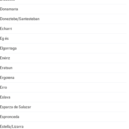
Donamaria
Doneztebe/Santesteban
Echarri
Eg és
Elgorriaga
Enériz
Eratsun
Ergoiena
Erro
Eslava
Esparza de Salazar
Espronceda
Estella/Lizarra