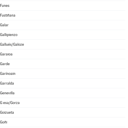
Funes
Fustiñana
Galar
Gallipienzo
Gallués/Galoze
Garaioa
Garde
Garínoain
Garralda
Genevilla
G esa/Gorza
Goizueta
Goñi