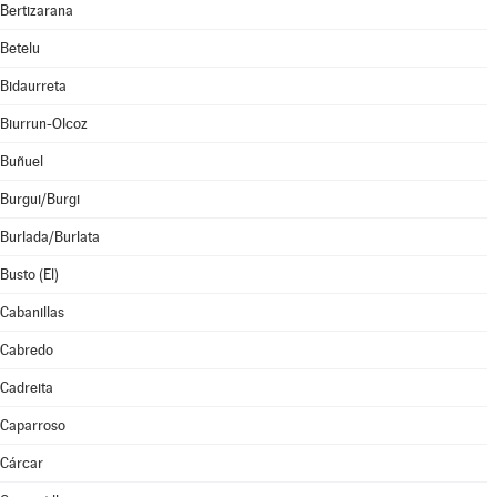
Bertizarana
Betelu
Bidaurreta
Biurrun-Olcoz
Buñuel
Burgui/Burgi
Burlada/Burlata
Busto (El)
Cabanillas
Cabredo
Cadreita
Caparroso
Cárcar