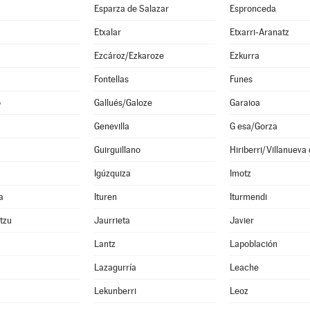
Esparza de Salazar
Espronceda
Etxalar
Etxarri-Aranatz
Ezcároz/Ezkaroze
Ezkurra
Fontellas
Funes
o
Gallués/Galoze
Garaioa
Genevilla
G esa/Gorza
Guirguillano
Hiriberri/Villanueva
Igúzquiza
Imotz
a
Ituren
Iturmendi
ltzu
Jaurrieta
Javier
Lantz
Lapoblación
Lazagurría
Leache
Lekunberri
Leoz