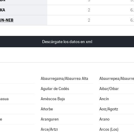
EKA
2
6,
UN-NEB
2
6,
Descárgate los datos en xml
Abaurregaina/Abaurrea Alta
Abaurrepea/Abaurre
Aguilar de Codés
Aibar/Oibar
sasua
Améscoa Baja
Ancín
Añorbe
Aoiz/Agoitz
he
Aranguren
Arano
Arce/Artzi
Arcos (Los)