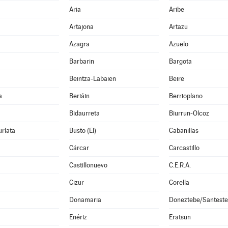
Aria
Aribe
Artajona
Artazu
Azagra
Azuelo
Barbarin
Bargota
Beintza-Labaien
Beire
a
Beriáin
Berrioplano
Bidaurreta
Biurrun-Olcoz
rlata
Busto (El)
Cabanillas
Cárcar
Carcastillo
Castillonuevo
C.E.R.A.
Cizur
Corella
Donamaria
Doneztebe/Santest
Enériz
Eratsun