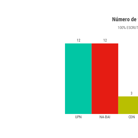
Número de 
100
%
ESCRU
12
12
3
UPN
NA-BAI
CDN