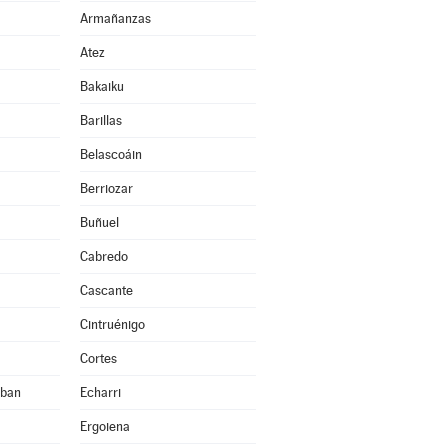
Armañanzas
Atez
Bakaiku
Barillas
Belascoáin
Berriozar
Buñuel
Cabredo
Cascante
Cintruénigo
Cortes
eban
Echarri
Ergoiena