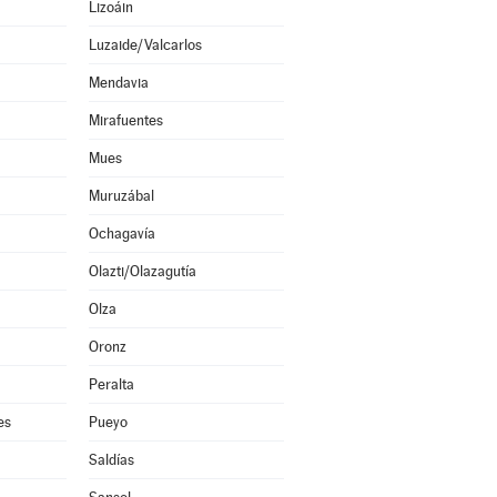
Lizoáin
Luzaide/Valcarlos
Mendavia
Mirafuentes
Mues
Muruzábal
Ochagavía
Olazti/Olazagutía
Olza
Oronz
Peralta
es
Pueyo
Saldías