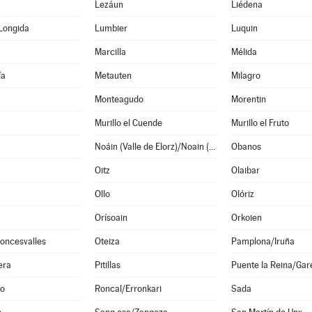
Lezáun
Liédena
Longida
Lumbier
Luquin
Marcilla
Mélida
ía
Metauten
Milagro
Monteagudo
Morentin
Murillo el Cuende
Murillo el Fruto
Noáin (Valle de Elorz)/Noain (Elortzibar)
Obanos
Oitz
Olaibar
Ollo
Olóriz
Orísoain
Orkoien
oncesvalles
Oteiza
Pamplona/Iruña
era
Pitillas
Puente la Reina/Gar
o
Roncal/Erronkari
Sada