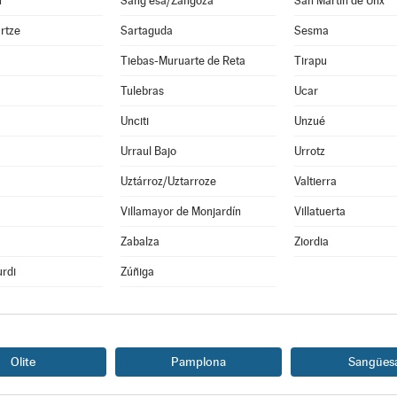
n
Sang esa/Zangoza
San Martín de Unx
rtze
Sartaguda
Sesma
Tiebas-Muruarte de Reta
Tirapu
Tulebras
Ucar
Unciti
Unzué
Urraul Bajo
Urrotz
Uztárroz/Uztarroze
Valtierra
a
Villamayor de Monjardín
Villatuerta
Zabalza
Ziordia
rdi
Zúñiga
Olite
Pamplona
Sangües