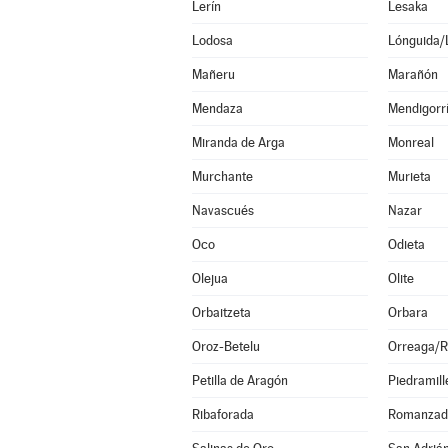
Lerín
Lesaka
Lodosa
Lónguida/
Mañeru
Marañón
Mendaza
Mendigorr
Miranda de Arga
Monreal
Murchante
Murieta
Navascués
Nazar
Oco
Odieta
Olejua
Olite
Orbaitzeta
Orbara
Oroz-Betelu
Orreaga/R
Petilla de Aragón
Piedramill
Ribaforada
Romanzad