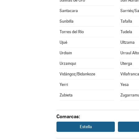
Salinas de Oro
San Adriá
Santacara
Sarriés/Sa
Sunbilla
Tafalla
Torres del Río
Tudela
Ujué
Ultzama
Urdiain
Urraul Alto
Urzainqui
Uterga
Vidángoz/Bidankoze
Villafranc
Yerri
Yesa
Zubieta
Zugarramu
Comarcas:
Estella