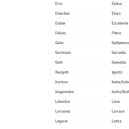
Erro
Eslava
Esteribar
Etayo
Eulate
Ezcabarte
Falces
Fitero
Galar
Gallipienz
Garínoain
Garralda
Goñi
Guesálaz
Ibargoiti
Igantzi
Irurtzun
Isaba/Izab
Izagaondoa
Izalzu/Itza
Lakuntza
Lana
Larraona
Larraun
Legaria
Leitza