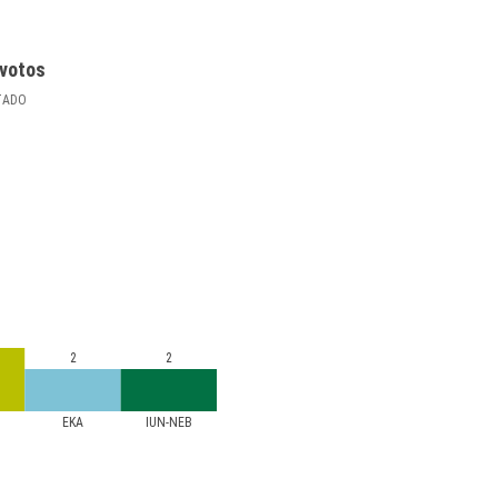
votos
TADO
2
2
EKA
IUN-NEB