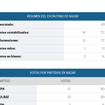
RESUMEN DEL ESCRUTINIO DE NAZAR
scrutado:
10
otos contabilizados:
34
72,
bstenciones:
13
27,
otos nulos:
1
2,
otos en blanco:
2
6,
VOTOS POR PARTIDOS EN NAZAR
ARTIDO
VOTOS
UPN
12
36,
A-BAI
12
36,
CDN
3
9,