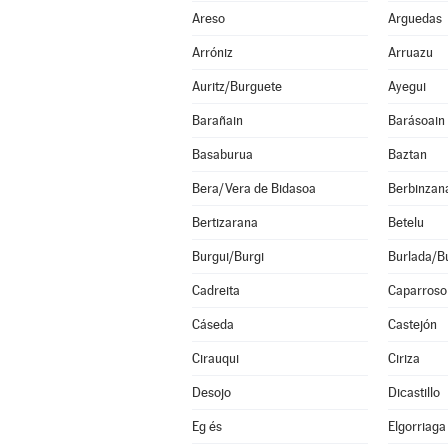
Areso
Arguedas
Arróniz
Arruazu
Auritz/Burguete
Ayegui
Barañain
Barásoain
Basaburua
Baztan
Bera/Vera de Bidasoa
Berbinzan
Bertizarana
Betelu
Burgui/Burgi
Burlada/Bu
Cadreita
Caparroso
Cáseda
Castejón
Cirauqui
Ciriza
Desojo
Dicastillo
Eg és
Elgorriaga