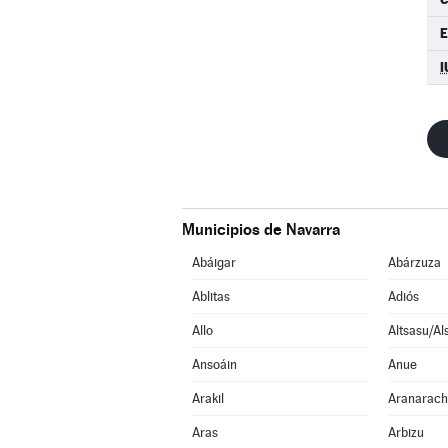
I
Municipios de Navarra
Abáigar
Abárzuza
Ablitas
Adiós
Allo
Altsasu/Al
Ansoáin
Anue
Arakil
Aranarac
Aras
Arbizu