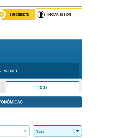
SUSCRÍBETE
INICIAR SESIÓN
S
WIDGET
2007
TONÓMICAS