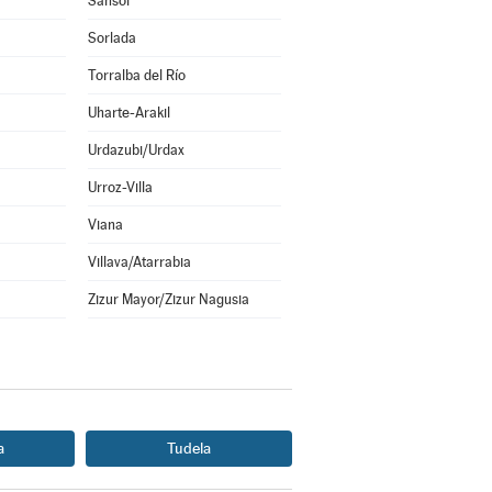
Sansol
Sorlada
Torralba del Río
Uharte-Arakil
Urdazubi/Urdax
Urroz-Villa
Viana
Villava/Atarrabia
Zizur Mayor/Zizur Nagusia
a
Tudela