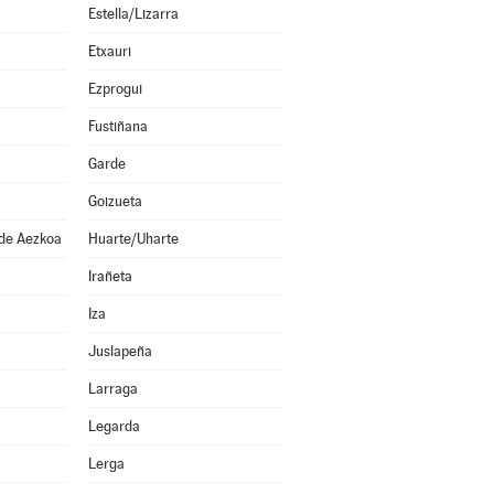
Estella/Lizarra
Etxauri
Ezprogui
Fustiñana
Garde
Goizueta
 de Aezkoa
Huarte/Uharte
Irañeta
Iza
Juslapeña
Larraga
Legarda
Lerga