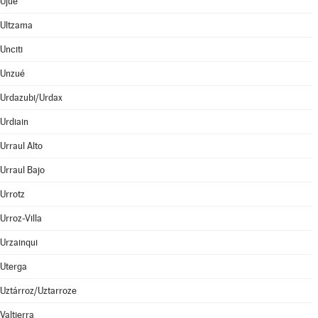
Ujué
Ultzama
Unciti
Unzué
Urdazubi/Urdax
Urdiain
Urraul Alto
Urraul Bajo
Urrotz
Urroz-Villa
Urzainqui
Uterga
Uztárroz/Uztarroze
Valtierra