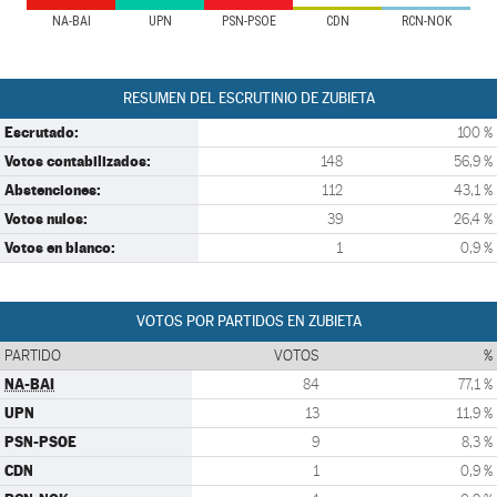
NA-BAI
UPN
PSN-PSOE
CDN
RCN-NOK
RESUMEN DEL ESCRUTINIO DE ZUBIETA
Escrutado:
100 %
Votos contabilizados:
148
56,9 %
Abstenciones:
112
43,1 %
Votos nulos:
39
26,4 %
Votos en blanco:
1
0,9 %
VOTOS POR PARTIDOS EN ZUBIETA
PARTIDO
VOTOS
%
NA-BAI
84
77,1 %
UPN
13
11,9 %
PSN-PSOE
9
8,3 %
CDN
1
0,9 %