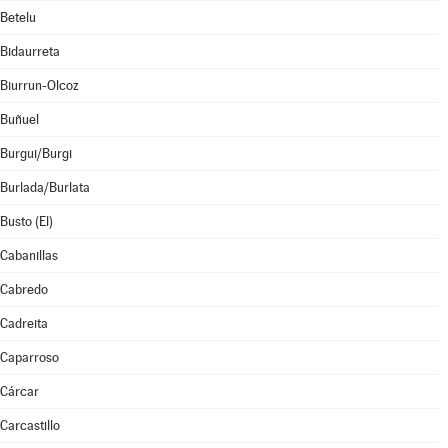
Betelu
Bidaurreta
Biurrun-Olcoz
Buñuel
Burgui/Burgi
Burlada/Burlata
Busto (El)
Cabanillas
Cabredo
Cadreita
Caparroso
Cárcar
Carcastillo