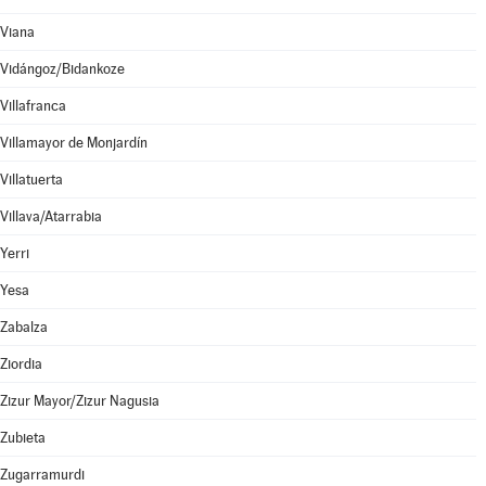
Viana
Vidángoz/Bidankoze
Villafranca
Villamayor de Monjardín
Villatuerta
Villava/Atarrabia
Yerri
Yesa
Zabalza
Ziordia
Zizur Mayor/Zizur Nagusia
Zubieta
Zugarramurdi