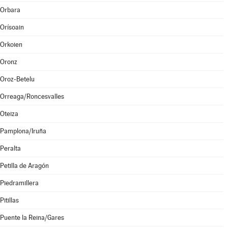
Orbara
Orísoain
Orkoien
Oronz
Oroz-Betelu
Orreaga/Roncesvalles
Oteiza
Pamplona/Iruña
Peralta
Petilla de Aragón
Piedramillera
Pitillas
Puente la Reina/Gares