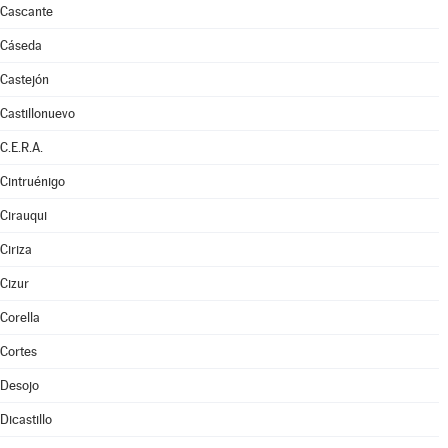
Cascante
Cáseda
Castejón
Castillonuevo
C.E.R.A.
Cintruénigo
Cirauqui
Ciriza
Cizur
Corella
Cortes
Desojo
Dicastillo