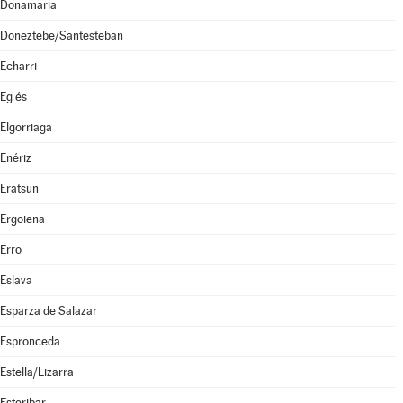
Donamaria
Doneztebe/Santesteban
Echarri
Eg és
Elgorriaga
Enériz
Eratsun
Ergoiena
Erro
Eslava
Esparza de Salazar
Espronceda
Estella/Lizarra
Esteribar