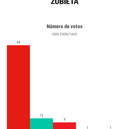
ZUBIETA
Número de votos
100
%
ESCRUTADO
84
13
9
1
1