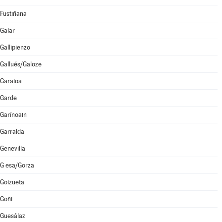
Fustiñana
Galar
Gallipienzo
Gallués/Galoze
Garaioa
Garde
Garínoain
Garralda
Genevilla
G esa/Gorza
Goizueta
Goñi
Guesálaz