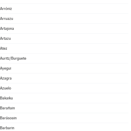
Arróniz
Arruazu
Artajona
Artazu
Atez
Auritz/Burguete
Ayegui
Azagra
Azuelo
Bakaiku
Barañain
Barásoain
Barbarin