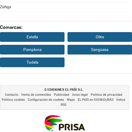
Zúñiga
Comarcas:
Estella
Olite
Pamplona
Sangüesa
Tudela
EDICIONES EL PAÍS S.L.
©
Contacto
Venta de contenidos
Publicidad
Aviso legal
Política de privacidad
Política cookies
Configuración de cookies
Mapa
EL PAÍS en KIOSKOyMÁS
Índice
RSS