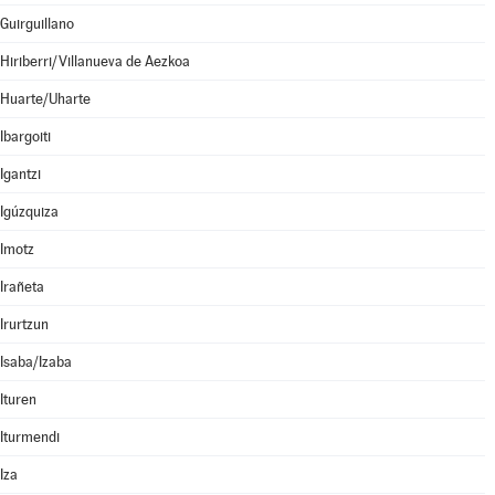
Guirguillano
Hiriberri/Villanueva de Aezkoa
Huarte/Uharte
Ibargoiti
Igantzi
Igúzquiza
Imotz
Irañeta
Irurtzun
Isaba/Izaba
Ituren
Iturmendi
Iza