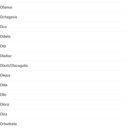
Obanos
Ochagavía
Oco
Odieta
Oitz
Olaibar
Olazti/Olazagutía
Olejua
Olite
Ollo
Olóriz
Olza
Orbaitzeta