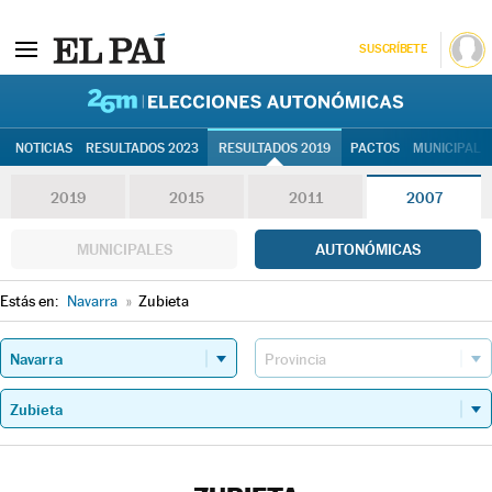
SUSCRÍBETE
26M | Elec
NOTICIAS
RESULTADOS 2023
RESULTADOS 2019
PACTOS
MUNICIPALE
2019
2015
2011
2007
MUNICIPALES
AUTONÓMICAS
Estás en:
Navarra
»
Zubieta