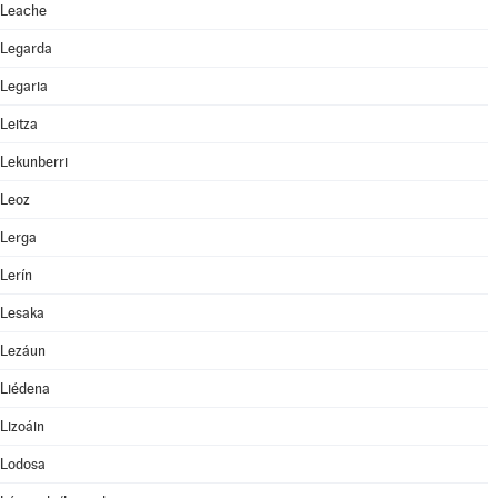
Leache
Legarda
Legaria
Leitza
Lekunberri
Leoz
Lerga
Lerín
Lesaka
Lezáun
Liédena
Lizoáin
Lodosa