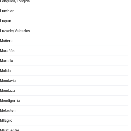
Lónguida/Longida
Lumbier
Luquin
Luzaide/Valcarlos
Mañeru
Marañón
Marcilla
Mélida
Mendavia
Mendaza
Mendigorría
Metauten
Milagro
Mirafuentes