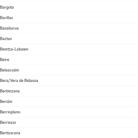
Bargota
Barillas
Basaburua
Baztan
Beintza-Labaien
Beire
Belascoáin
Bera/Vera de Bidasoa
Berbinzana
Beriáin
Berrioplano
Berriozar
Bertizarana