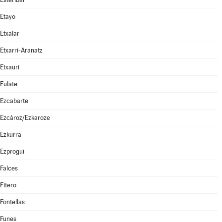
Etayo
Etxalar
Etxarri-Aranatz
Etxauri
Eulate
Ezcabarte
Ezcároz/Ezkaroze
Ezkurra
Ezprogui
Falces
Fitero
Fontellas
Funes