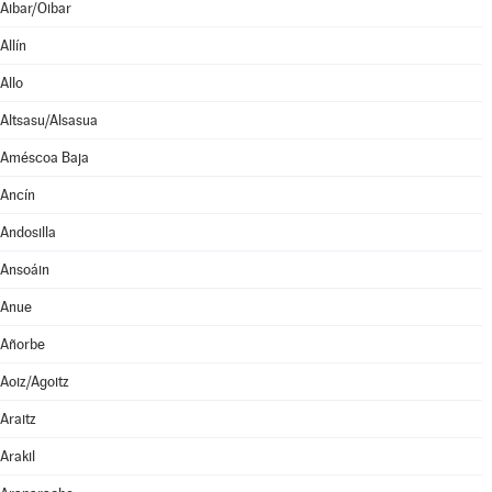
Aibar/Oibar
Allín
Allo
Altsasu/Alsasua
Améscoa Baja
Ancín
Andosilla
Ansoáin
Anue
Añorbe
Aoiz/Agoitz
Araitz
Arakil