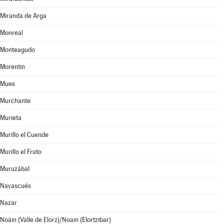
Miranda de Arga
Monreal
Monteagudo
Morentin
Mues
Murchante
Murieta
Murillo el Cuende
Murillo el Fruto
Muruzábal
Navascués
Nazar
Noáin (Valle de Elorz)/Noain (Elortzibar)