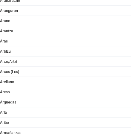
Aranarache
Aranguren
Arano
Arantza
Aras
Arbizu
Arce/Artzi
Arcos (Los)
Arellano
Areso
Arguedas
Aria
Aribe
Armañanzas