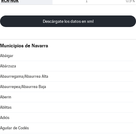
RCN-NOK
1
0,9 %
Descárgate los datos en xml
Municipios de Navarra
Abáigar
Abárzuza
Abaurregaina/Abaurrea Alta
Abaurrepea/Abaurrea Baja
Aberin
Ablitas
Adiós
Aguilar de Codés