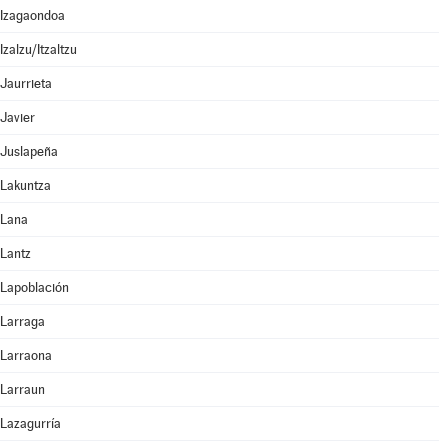
Izagaondoa
Izalzu/Itzaltzu
Jaurrieta
Javier
Juslapeña
Lakuntza
Lana
Lantz
Lapoblación
Larraga
Larraona
Larraun
Lazagurría