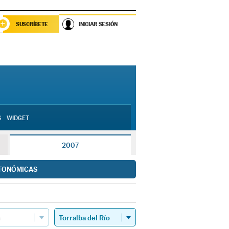
SUSCRÍBETE
INICIAR SESIÓN
S
WIDGET
2007
TONÓMICAS