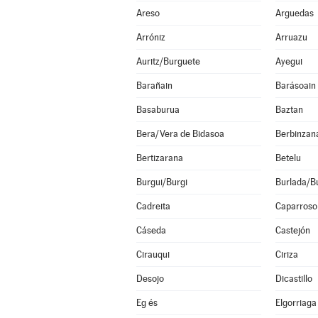
Areso
Arguedas
Arróniz
Arruazu
Auritz/Burguete
Ayegui
Barañain
Barásoain
Basaburua
Baztan
Bera/Vera de Bidasoa
Berbinzan
Bertizarana
Betelu
Burgui/Burgi
Burlada/Bu
Cadreita
Caparroso
Cáseda
Castejón
Cirauqui
Ciriza
Desojo
Dicastillo
Eg és
Elgorriaga