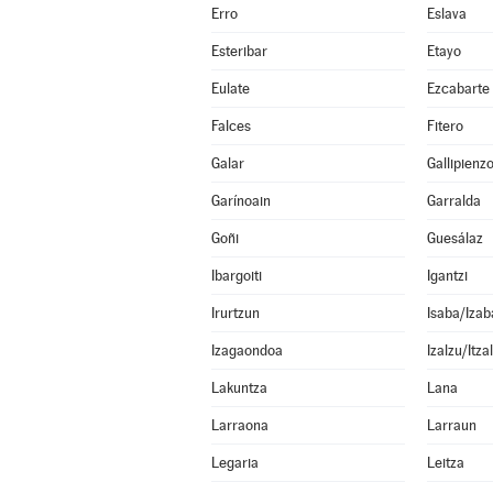
Erro
Eslava
Esteribar
Etayo
Eulate
Ezcabarte
Falces
Fitero
Galar
Gallipienz
Garínoain
Garralda
Goñi
Guesálaz
Ibargoiti
Igantzi
Irurtzun
Isaba/Izab
Izagaondoa
Izalzu/Itza
Lakuntza
Lana
Larraona
Larraun
Legaria
Leitza