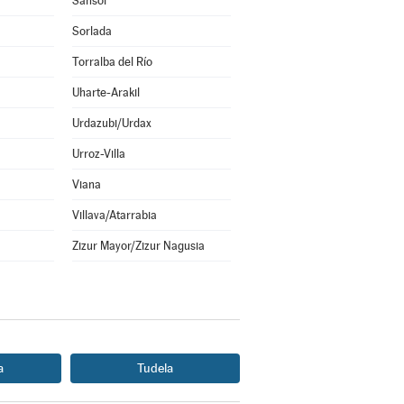
Sansol
Sorlada
Torralba del Río
Uharte-Arakil
Urdazubi/Urdax
Urroz-Villa
Viana
Villava/Atarrabia
Zizur Mayor/Zizur Nagusia
a
Tudela