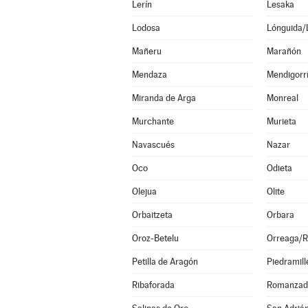
Lerín
Lesaka
Lodosa
Lónguida/
Mañeru
Marañón
Mendaza
Mendigorr
Miranda de Arga
Monreal
Murchante
Murieta
Navascués
Nazar
Oco
Odieta
Olejua
Olite
Orbaitzeta
Orbara
Oroz-Betelu
Orreaga/R
Petilla de Aragón
Piedramill
Ribaforada
Romanzad