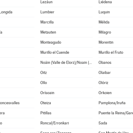
Lezáun
Liédena
Longida
Lumbier
Luquin
Marcilla
Mélida
ía
Metauten
Milagro
Monteagudo
Morentin
Murillo el Cuende
Murillo el Fruto
Noáin (Valle de Elorz)/Noain (Elortzibar)
Obanos
Oitz
Olaibar
Ollo
Olóriz
Orísoain
Orkoien
oncesvalles
Oteiza
Pamplona/Iruña
era
Pitillas
Puente la Reina/Gar
o
Roncal/Erronkari
Sada