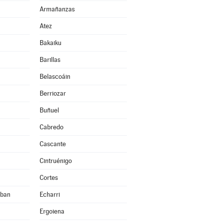
Armañanzas
Atez
Bakaiku
Barillas
Belascoáin
Berriozar
Buñuel
Cabredo
Cascante
Cintruénigo
Cortes
eban
Echarri
Ergoiena