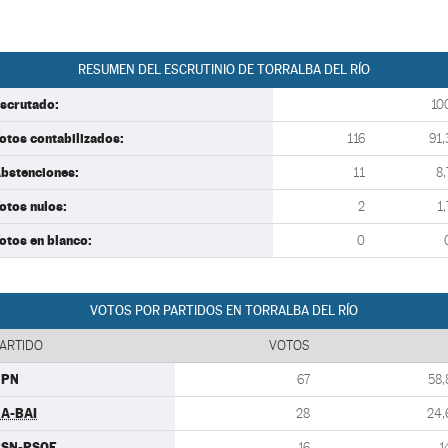
RESUMEN DEL ESCRUTINIO DE TORRALBA DEL RÍO
scrutado:
10
otos contabilizados:
116
91,
bstenciones:
11
8,
otos nulos:
2
1,
otos en blanco:
0
VOTOS POR PARTIDOS EN TORRALBA DEL RÍO
ARTIDO
VOTOS
UPN
67
58,
A-BAI
28
24,
PSN-PSOE
16
1