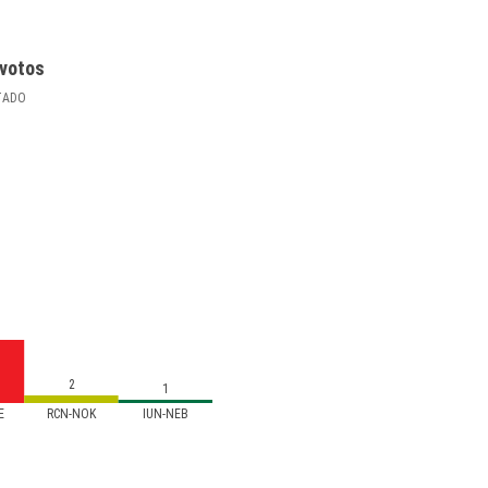
votos
TADO
2
1
E
RCN-NOK
IUN-NEB