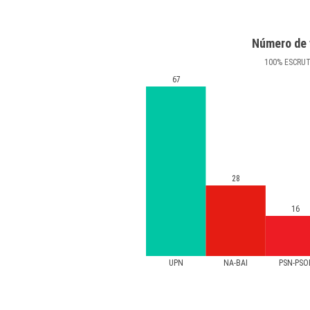
Número de 
100
%
ESCRU
67
28
16
UPN
NA-BAI
PSN-PSO