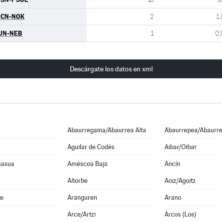
RCN-NOK
2
1,
UN-NEB
1
0,
Descárgate los datos en xml
Abaurregaina/Abaurrea Alta
Abaurrepea/Abaurre
Aguilar de Codés
Aibar/Oibar
sasua
Améscoa Baja
Ancín
Añorbe
Aoiz/Agoitz
he
Aranguren
Arano
Arce/Artzi
Arcos (Los)