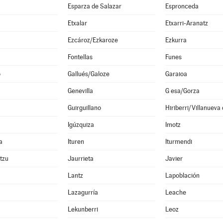
Esparza de Salazar
Espronceda
Etxalar
Etxarri-Aranatz
Ezcároz/Ezkaroze
Ezkurra
Fontellas
Funes
o
Gallués/Galoze
Garaioa
Genevilla
G esa/Gorza
Guirguillano
Hiriberri/Villanueva
Igúzquiza
Imotz
a
Ituren
Iturmendi
ltzu
Jaurrieta
Javier
Lantz
Lapoblación
Lazagurría
Leache
Lekunberri
Leoz