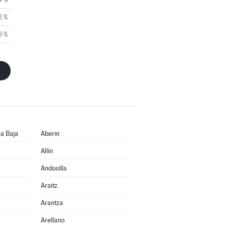
8 %
9 %
a Baja
Aberin
Allín
Andosilla
Araitz
Arantza
Arellano