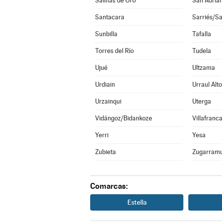
Salinas de Oro
San Adriá
Santacara
Sarriés/Sa
Sunbilla
Tafalla
Torres del Río
Tudela
Ujué
Ultzama
Urdiain
Urraul Alto
Urzainqui
Uterga
Vidángoz/Bidankoze
Villafranc
Yerri
Yesa
Zubieta
Zugarramu
Comarcas:
Estella