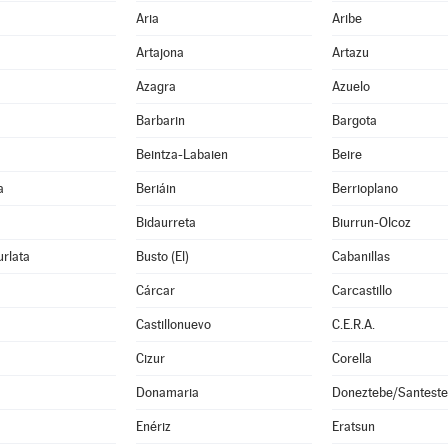
Aria
Aribe
Artajona
Artazu
Azagra
Azuelo
Barbarin
Bargota
Beintza-Labaien
Beire
a
Beriáin
Berrioplano
Bidaurreta
Biurrun-Olcoz
rlata
Busto (El)
Cabanillas
Cárcar
Carcastillo
Castillonuevo
C.E.R.A.
Cizur
Corella
Donamaria
Doneztebe/Santest
Enériz
Eratsun