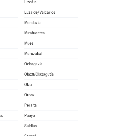
Lizoáin
Luzaide/Valcarlos
Mendavia
Mirafuentes
Mues
Muruzábal
Ochagavía
Olazti/Olazagutía
Olza
Oronz
Peralta
es
Pueyo
Saldías