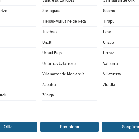
n
Sang esa/Zangoza
San Martín de Unx
rtze
Sartaguda
Sesma
Tiebas-Muruarte de Reta
Tirapu
Tulebras
Ucar
Unciti
Unzué
Urraul Bajo
Urrotz
Uztárroz/Uztarroze
Valtierra
a
Villamayor de Monjardín
Villatuerta
Zabalza
Ziordia
rdi
Zúñiga
Olite
Pamplona
Sangües