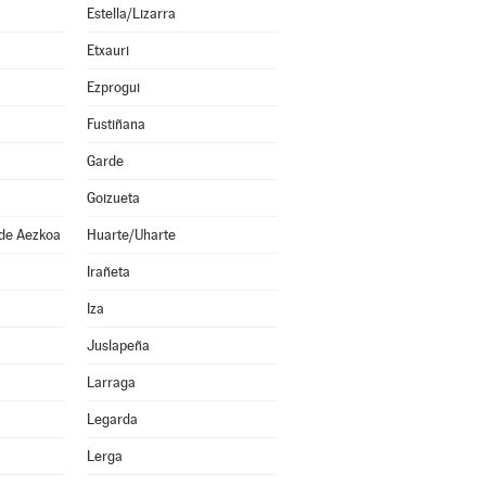
Estella/Lizarra
Etxauri
Ezprogui
Fustiñana
Garde
Goizueta
 de Aezkoa
Huarte/Uharte
Irañeta
Iza
Juslapeña
Larraga
Legarda
Lerga