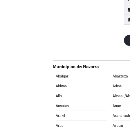
I
Municipios de Navarra
Abáigar
Abárzuza
Ablitas
Adiós
Allo
Altsasu/Al
Ansoáin
Anue
Arakil
Aranarac
Aras
Arbizu