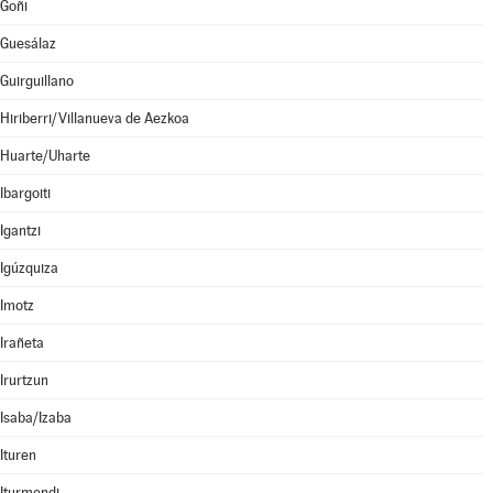
Goñi
Guesálaz
Guirguillano
Hiriberri/Villanueva de Aezkoa
Huarte/Uharte
Ibargoiti
Igantzi
Igúzquiza
Imotz
Irañeta
Irurtzun
Isaba/Izaba
Ituren
Iturmendi