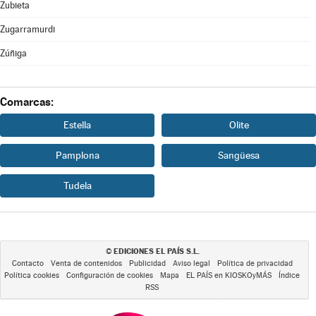
Zubieta
Zugarramurdi
Zúñiga
Comarcas:
Estella
Olite
Pamplona
Sangüesa
Tudela
EDICIONES EL PAÍS S.L.
©
Contacto
Venta de contenidos
Publicidad
Aviso legal
Política de privacidad
Política cookies
Configuración de cookies
Mapa
EL PAÍS en KIOSKOyMÁS
Índice
RSS