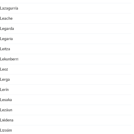
Lazagurría
Leache
Legarda
Legaria
Leitza
Lekunberri
Leoz
Lerga
Lerín
Lesaka
Lezáun
Liédena
Lizoáin