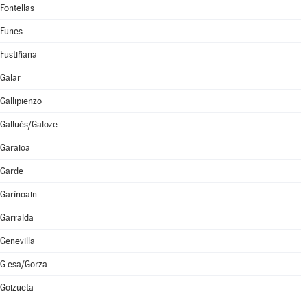
Fontellas
Funes
Fustiñana
Galar
Gallipienzo
Gallués/Galoze
Garaioa
Garde
Garínoain
Garralda
Genevilla
G esa/Gorza
Goizueta