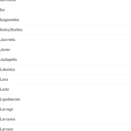
Iza
Izagaondoa
Izalzu/Itzaltzu
Jaurrieta
Javier
Juslapeña
Lakuntza
Lana
Lantz
Lapoblación
Larraga
Larraona
Larraun