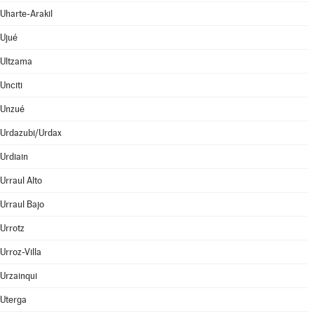
Uharte-Arakil
Ujué
Ultzama
Unciti
Unzué
Urdazubi/Urdax
Urdiain
Urraul Alto
Urraul Bajo
Urrotz
Urroz-Villa
Urzainqui
Uterga