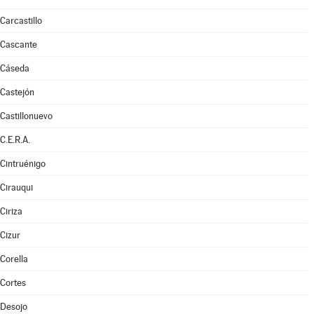
Carcastillo
Cascante
Cáseda
Castejón
Castillonuevo
C.E.R.A.
Cintruénigo
Cirauqui
Ciriza
Cizur
Corella
Cortes
Desojo