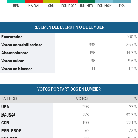
UPN
NA-BAI
CDN
PSN-PSOE
IUN-NEB
RCN-NOK
EKA
RESUMEN DEL ESCRUTINIO DE LUMBIER
Escrutado:
100 %
Votos contabilizados:
998
85,7 %
Abstenciones:
166
14,3 %
Votos nulos:
96
9,6 %
Votos en blanco:
11
1,2 %
VOTOS POR PARTIDOS EN LUMBIER
PARTIDO
VOTOS
%
UPN
298
33 %
NA-BAI
273
30,3 %
CDN
199
22,1 %
PSN-PSOE
70
7,8 %