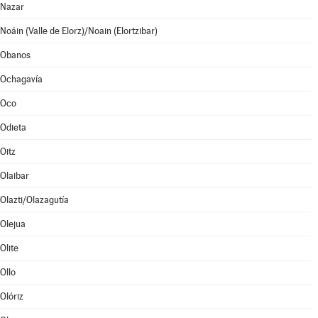
Nazar
Noáin (Valle de Elorz)/Noain (Elortzibar)
Obanos
Ochagavía
Oco
Odieta
Oitz
Olaibar
Olazti/Olazagutía
Olejua
Olite
Ollo
Olóriz