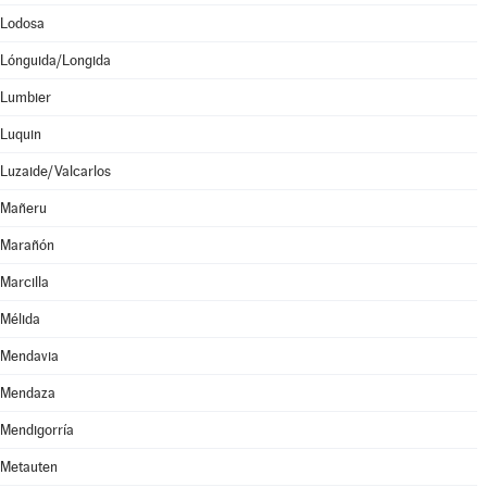
Lodosa
Lónguida/Longida
Lumbier
Luquin
Luzaide/Valcarlos
Mañeru
Marañón
Marcilla
Mélida
Mendavia
Mendaza
Mendigorría
Metauten