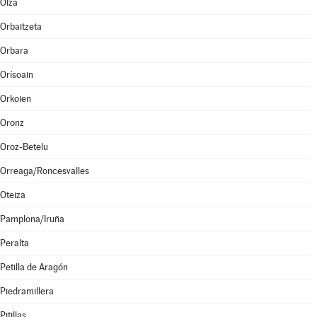
Olza
Orbaitzeta
Orbara
Orísoain
Orkoien
Oronz
Oroz-Betelu
Orreaga/Roncesvalles
Oteiza
Pamplona/Iruña
Peralta
Petilla de Aragón
Piedramillera
Pitillas