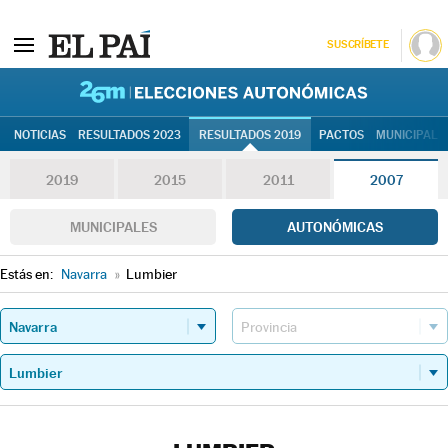
SUSCRÍBETE
26M | Elec
NOTICIAS
RESULTADOS 2023
RESULTADOS 2019
PACTOS
MUNICIPALE
2019
2015
2011
2007
MUNICIPALES
AUTONÓMICAS
Estás en:
Navarra
»
Lumbier