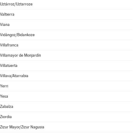
Uztárroz/Uztarroze
Valtierra
Viana
Vidángoz/Bidankoze
Villafranca
Villamayor de Monjardín
Villatuerta
Villava/Atarrabia
Yerri
Yesa
Zabalza
Ziordia
Zizur Mayor/Zizur Nagusia