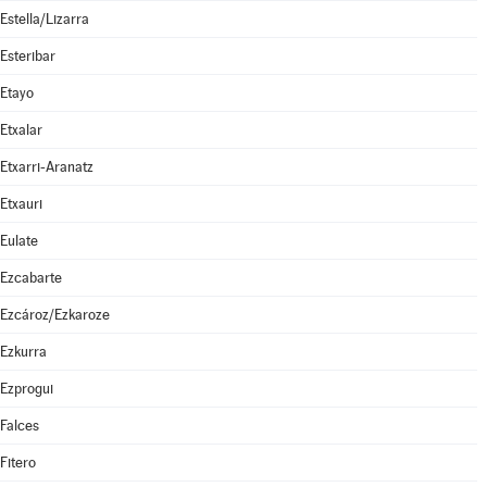
Estella/Lizarra
Esteribar
Etayo
Etxalar
Etxarri-Aranatz
Etxauri
Eulate
Ezcabarte
Ezcároz/Ezkaroze
Ezkurra
Ezprogui
Falces
Fitero