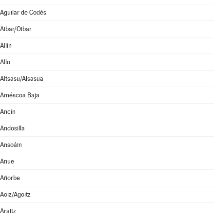
Aguilar de Codés
Aibar/Oibar
Allín
Allo
Altsasu/Alsasua
Améscoa Baja
Ancín
Andosilla
Ansoáin
Anue
Añorbe
Aoiz/Agoitz
Araitz