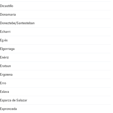
Dicastillo
Donamaria
Doneztebe/Santesteban
Echarri
Eg és
Elgorriaga
Enériz
Eratsun
Ergoiena
Erro
Eslava
Esparza de Salazar
Espronceda