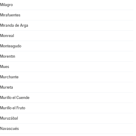
Milagro
Mirafuentes
Miranda de Arga
Monreal
Monteagudo
Morentin
Mues
Murchante
Murieta
Murillo el Cuende
Murillo el Fruto
Muruzábal
Navascués