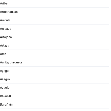
Aribe
Armañanzas
Arróniz
Arruazu
Artajona
Artazu
Atez
Auritz/Burguete
Ayegui
Azagra
Azuelo
Bakaiku
Barañain