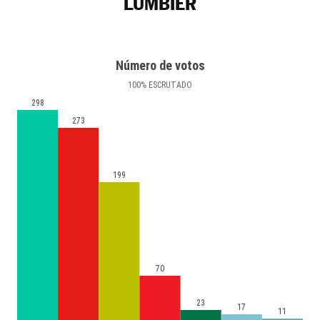
LUMBIER
Número de votos
100
%
ESCRUTADO
298
273
199
70
23
17
11