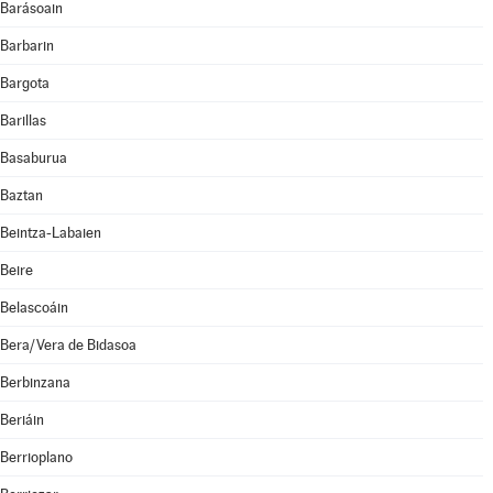
Barásoain
Barbarin
Bargota
Barillas
Basaburua
Baztan
Beintza-Labaien
Beire
Belascoáin
Bera/Vera de Bidasoa
Berbinzana
Beriáin
Berrioplano