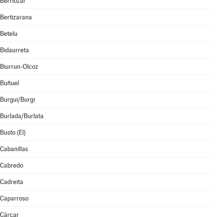
Berriozar
Bertizarana
Betelu
Bidaurreta
Biurrun-Olcoz
Buñuel
Burgui/Burgi
Burlada/Burlata
Busto (El)
Cabanillas
Cabredo
Cadreita
Caparroso
Cárcar