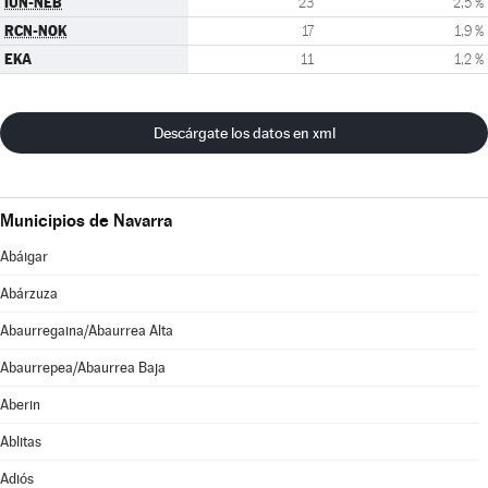
IUN-NEB
23
2,5 %
RCN-NOK
17
1,9 %
EKA
11
1,2 %
Descárgate los datos en xml
Municipios de Navarra
Abáigar
Abárzuza
Abaurregaina/Abaurrea Alta
Abaurrepea/Abaurrea Baja
Aberin
Ablitas
Adiós