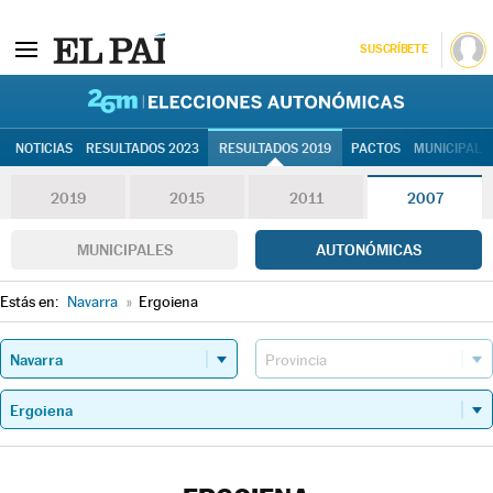
SUSCRÍBETE
26M | Elec
NOTICIAS
RESULTADOS 2023
RESULTADOS 2019
PACTOS
MUNICIPALE
2019
2015
2011
2007
MUNICIPALES
AUTONÓMICAS
Estás en:
Navarra
»
Ergoiena