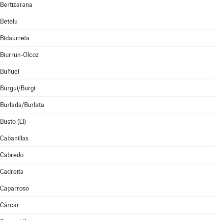
Bertizarana
Betelu
Bidaurreta
Biurrun-Olcoz
Buñuel
Burgui/Burgi
Burlada/Burlata
Busto (El)
Cabanillas
Cabredo
Cadreita
Caparroso
Cárcar