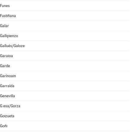
Funes
Fustiñana
Galar
Gallipienzo
Gallués/Galoze
Garaioa
Garde
Garínoain
Garralda
Genevilla
G esa/Gorza
Goizueta
Goñi