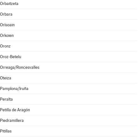
Orbaitzeta
Orbara
Orísoain
Orkoien
Oronz
Oroz-Betelu
Orreaga/Roncesvalles
Oteiza
Pamplona/Iruña
Peralta
Petilla de Aragón
Piedramillera
Pitillas