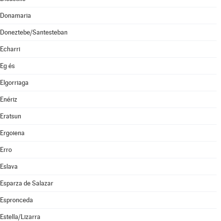
Donamaria
Doneztebe/Santesteban
Echarri
Eg és
Elgorriaga
Enériz
Eratsun
Ergoiena
Erro
Eslava
Esparza de Salazar
Espronceda
Estella/Lizarra