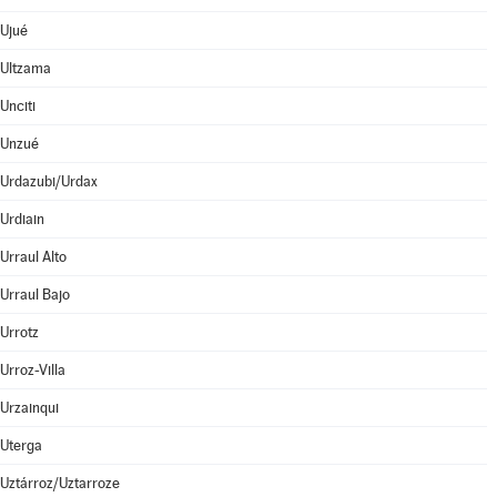
Ujué
Ultzama
Unciti
Unzué
Urdazubi/Urdax
Urdiain
Urraul Alto
Urraul Bajo
Urrotz
Urroz-Villa
Urzainqui
Uterga
Uztárroz/Uztarroze