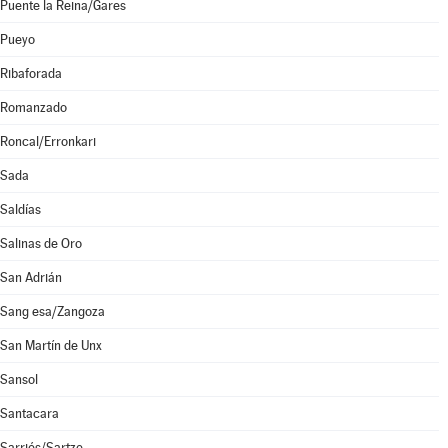
Puente la Reina/Gares
Pueyo
Ribaforada
Romanzado
Roncal/Erronkari
Sada
Saldías
Salinas de Oro
San Adrián
Sang esa/Zangoza
San Martín de Unx
Sansol
Santacara
Sarriés/Sartze