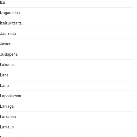
Iza
Izagaondoa
Izalzu/Itzaltzu
Jaurrieta
Javier
Juslapeña
Lakuntza
Lana
Lantz
Lapoblación
Larraga
Larraona
Larraun