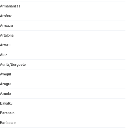
Armañanzas
Arróniz
Arruazu
Artajona
Artazu
Atez
Auritz/Burguete
Ayegui
Azagra
Azuelo
Bakaiku
Barañain
Barásoain