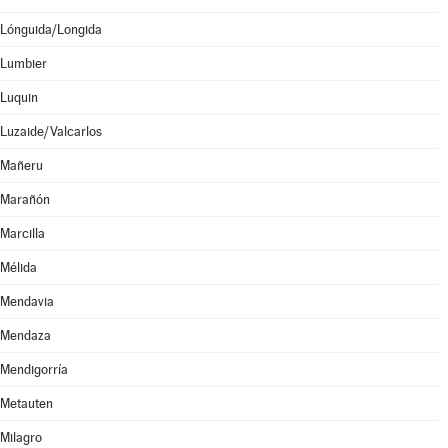
Lónguida/Longida
Lumbier
Luquin
Luzaide/Valcarlos
Mañeru
Marañón
Marcilla
Mélida
Mendavia
Mendaza
Mendigorría
Metauten
Milagro