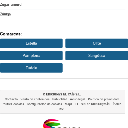
Zugarramurdi
Zúñiga
Comarcas:
Estella
Olite
Pamplona
Sangüesa
Tudela
EDICIONES EL PAÍS S.L.
©
Contacto
Venta de contenidos
Publicidad
Aviso legal
Política de privacidad
Política cookies
Configuración de cookies
Mapa
EL PAÍS en KIOSKOyMÁS
Índice
RSS