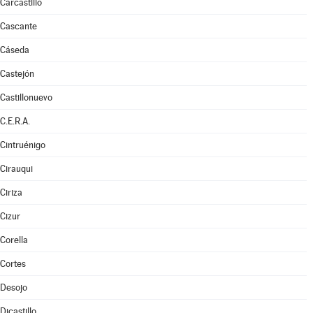
Carcastillo
Cascante
Cáseda
Castejón
Castillonuevo
C.E.R.A.
Cintruénigo
Cirauqui
Ciriza
Cizur
Corella
Cortes
Desojo
Dicastillo