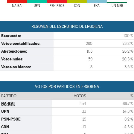
NA-BAI
UPN
PSN-PSOE
CDN
EKA
IUN-NEB
RESUMEN DEL ESCRUTINIO DE ERGOIENA
Escrutado:
100 %
Votos contabilizados:
290
73,8 %
Abstenciones:
103
26,2 %
Votos nulos:
59
20,3 %
Votos en blanco:
8
3,5 %
VOTOS POR PARTIDOS EN ERGOIENA
PARTIDO
VOTOS
%
NA-BAI
154
66,7 %
UPN
33
14,3 %
PSN-PSOE
19
8,2 %
CDN
10
4,3 %