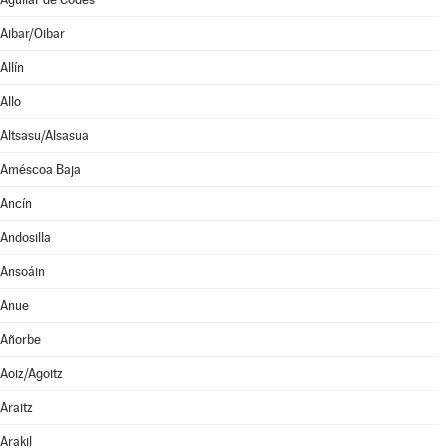
Aibar/Oibar
Allín
Allo
Altsasu/Alsasua
Améscoa Baja
Ancín
Andosilla
Ansoáin
Anue
Añorbe
Aoiz/Agoitz
Araitz
Arakil