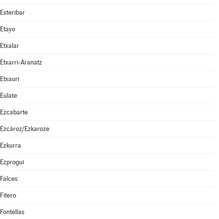
Esteribar
Etayo
Etxalar
Etxarri-Aranatz
Etxauri
Eulate
Ezcabarte
Ezcároz/Ezkaroze
Ezkurra
Ezprogui
Falces
Fitero
Fontellas