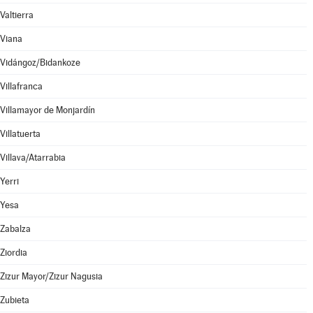
Valtierra
Viana
Vidángoz/Bidankoze
Villafranca
Villamayor de Monjardín
Villatuerta
Villava/Atarrabia
Yerri
Yesa
Zabalza
Ziordia
Zizur Mayor/Zizur Nagusia
Zubieta