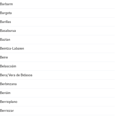
Barbarin
Bargota
Barillas
Basaburua
Baztan
Beintza-Labaien
Beire
Belascoáin
Bera/Vera de Bidasoa
Berbinzana
Beriáin
Berrioplano
Berriozar