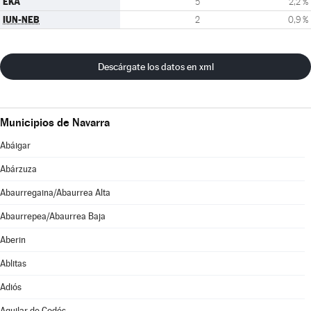
EKA
5
2,2 %
IUN-NEB
2
0,9 %
Descárgate los datos en xml
Municipios de Navarra
Abáigar
Abárzuza
Abaurregaina/Abaurrea Alta
Abaurrepea/Abaurrea Baja
Aberin
Ablitas
Adiós
Aguilar de Codés