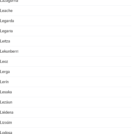
Lazagurría
Leache
Legarda
Legaria
Leitza
Lekunberri
Leoz
Lerga
Lerín
Lesaka
Lezáun
Liédena
Lizoáin
Lodosa