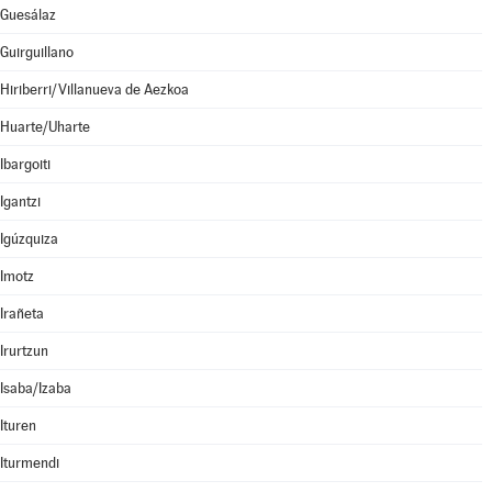
Guesálaz
Guirguillano
Hiriberri/Villanueva de Aezkoa
Huarte/Uharte
Ibargoiti
Igantzi
Igúzquiza
Imotz
Irañeta
Irurtzun
Isaba/Izaba
Ituren
Iturmendi