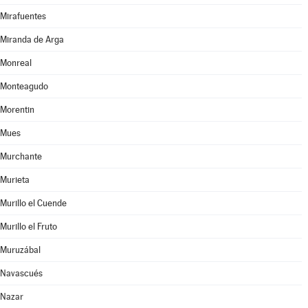
Mirafuentes
Miranda de Arga
Monreal
Monteagudo
Morentin
Mues
Murchante
Murieta
Murillo el Cuende
Murillo el Fruto
Muruzábal
Navascués
Nazar