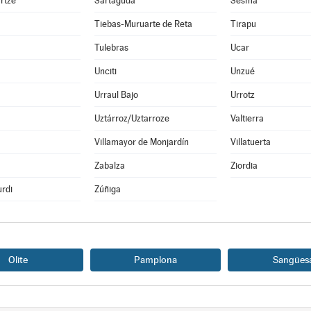
rtze
Sartaguda
Sesma
Tiebas-Muruarte de Reta
Tirapu
Tulebras
Ucar
Unciti
Unzué
Urraul Bajo
Urrotz
Uztárroz/Uztarroze
Valtierra
a
Villamayor de Monjardín
Villatuerta
Zabalza
Ziordia
rdi
Zúñiga
Olite
Pamplona
Sangües