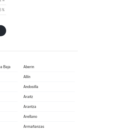
6 %
a Baja
Aberin
Allín
Andosilla
Araitz
Arantza
Arellano
Armañanzas