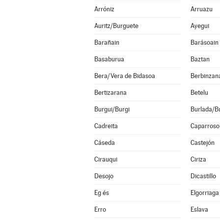
Arróniz
Arruazu
Auritz/Burguete
Ayegui
Barañain
Barásoain
Basaburua
Baztan
Bera/Vera de Bidasoa
Berbinzan
Bertizarana
Betelu
Burgui/Burgi
Burlada/Bu
Cadreita
Caparroso
Cáseda
Castejón
Cirauqui
Ciriza
Desojo
Dicastillo
Eg és
Elgorriaga
Erro
Eslava