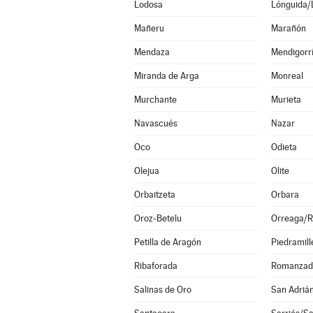
Lodosa
Lónguida/
Mañeru
Marañón
Mendaza
Mendigorr
Miranda de Arga
Monreal
Murchante
Murieta
Navascués
Nazar
Oco
Odieta
Olejua
Olite
Orbaitzeta
Orbara
Oroz-Betelu
Orreaga/R
Petilla de Aragón
Piedramill
Ribaforada
Romanzad
Salinas de Oro
San Adriá