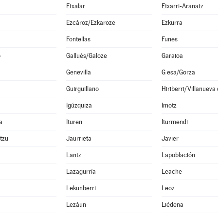
Etxalar
Etxarri-Aranatz
Ezcároz/Ezkaroze
Ezkurra
Fontellas
Funes
o
Gallués/Galoze
Garaioa
Genevilla
G esa/Gorza
Guirguillano
Hiriberri/Villanueva
Igúzquiza
Imotz
a
Ituren
Iturmendi
ltzu
Jaurrieta
Javier
Lantz
Lapoblación
Lazagurría
Leache
Lekunberri
Leoz
Lezáun
Liédena