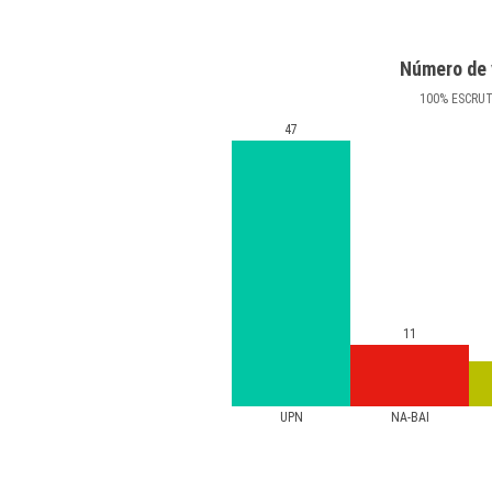
Número de 
100
%
ESCRU
47
11
UPN
NA-BAI