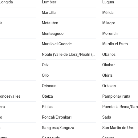
Longida
Lumbier
Luquin
Marcilla
Mélida
ía
Metauten
Milagro
Monteagudo
Morentin
Murillo el Cuende
Murillo el Fruto
Noáin (Valle de Elorz)/Noain (Elortzibar)
Obanos
Oitz
Olaibar
Ollo
Olóriz
Orísoain
Orkoien
oncesvalles
Oteiza
Pamplona/Iruña
era
Pitillas
Puente la Reina/Gar
o
Roncal/Erronkari
Sada
n
Sang esa/Zangoza
San Martín de Unx