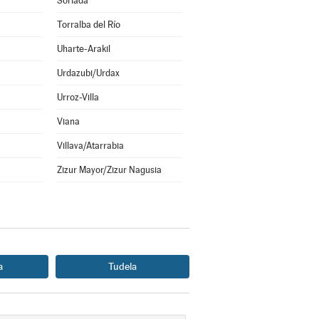
Sorlada
Torralba del Río
Uharte-Arakil
Urdazubi/Urdax
Urroz-Villa
Viana
Villava/Atarrabia
Zizur Mayor/Zizur Nagusia
a
Tudela