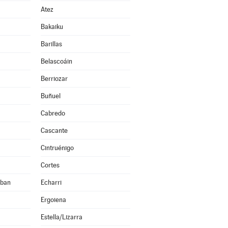
Atez
Bakaiku
Barillas
Belascoáin
Berriozar
Buñuel
Cabredo
Cascante
Cintruénigo
Cortes
eban
Echarri
Ergoiena
Estella/Lizarra