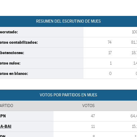
RESUMEN DEL ESCRUTINIO DE MUES
scrutado:
10
otos contabilizados:
74
81,
bstenciones:
17
18,
otos nulos:
1
1,
otos en blanco:
0
VOTOS POR PARTIDOS EN MUES
ARTIDO
VOTOS
UPN
47
64,
A-BAI
11
15,
CDN
8
1