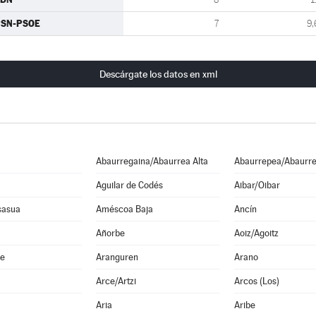
PSN-PSOE
7
9,
Descárgate los datos en xml
Abaurregaina/Abaurrea Alta
Abaurrepea/Abaurre
Aguilar de Codés
Aibar/Oibar
sasua
Améscoa Baja
Ancín
Añorbe
Aoiz/Agoitz
he
Aranguren
Arano
Arce/Artzi
Arcos (Los)
Aria
Aribe