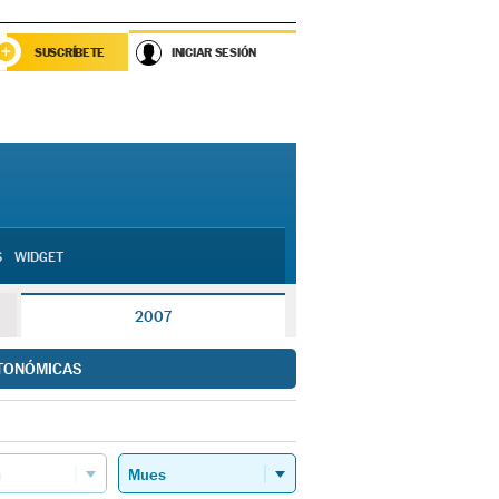
SUSCRÍBETE
INICIAR SESIÓN
S
WIDGET
2007
TONÓMICAS