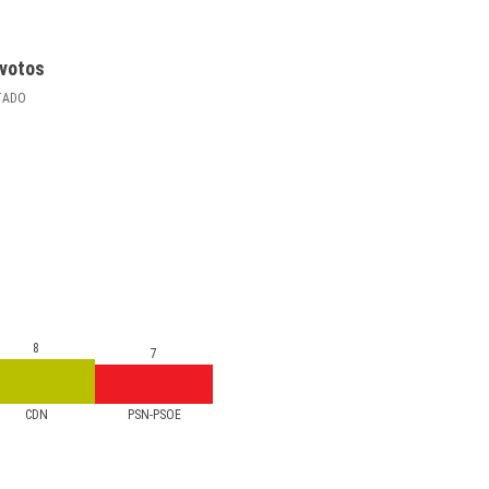
votos
TADO
8
7
CDN
PSN-PSOE