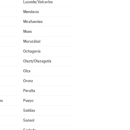
Luzaide/Valcarlos
Mendavia
Mirafuentes
Mues
Muruzábal
Ochagavía
Olazti/Olazagutía
Olza
Oronz
Peralta
es
Pueyo
Saldías
Sansol