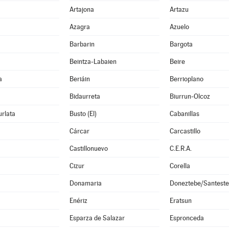
Artajona
Artazu
Azagra
Azuelo
Barbarin
Bargota
Beintza-Labaien
Beire
a
Beriáin
Berrioplano
Bidaurreta
Biurrun-Olcoz
rlata
Busto (El)
Cabanillas
Cárcar
Carcastillo
Castillonuevo
C.E.R.A.
Cizur
Corella
Donamaria
Doneztebe/Santest
Enériz
Eratsun
Esparza de Salazar
Espronceda