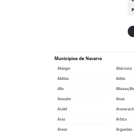
Municipios de Navarra
Abáigar
Abárzuza
Ablitas
Adiós
Allo
Altsasu/Al
Ansoáin
Anue
Arakil
Aranarac
Aras
Arbizu
Areso
Arguedas