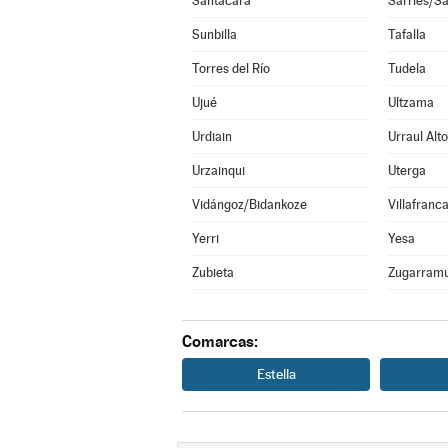
Santacara
Sarriés/Sa
Sunbilla
Tafalla
Torres del Río
Tudela
Ujué
Ultzama
Urdiain
Urraul Alto
Urzainqui
Uterga
Vidángoz/Bidankoze
Villafranc
Yerri
Yesa
Zubieta
Zugarramu
Comarcas:
Estella