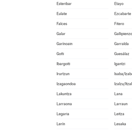
Esteribar
Etayo
Eulate
Ezcabarte
Falces
Fitero
Galar
Gallipienz
Garínoain
Garralda
Goñi
Guesálaz
Ibargoiti
Igantzi
Irurtzun
Isaba/Izab
Izagaondoa
Izalzu/Itza
Lakuntza
Lana
Larraona
Larraun
Legaria
Leitza
Lerín
Lesaka