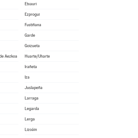
Etxauri
Ezprogui
Fustiñana
Garde
Goizueta
 de Aezkoa
Huarte/Uharte
Irañeta
Iza
Juslapeña
Larraga
Legarda
Lerga
Lizoáin