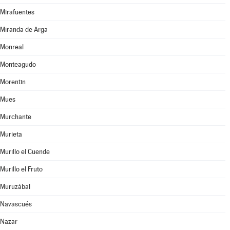
Mirafuentes
Miranda de Arga
Monreal
Monteagudo
Morentin
Mues
Murchante
Murieta
Murillo el Cuende
Murillo el Fruto
Muruzábal
Navascués
Nazar