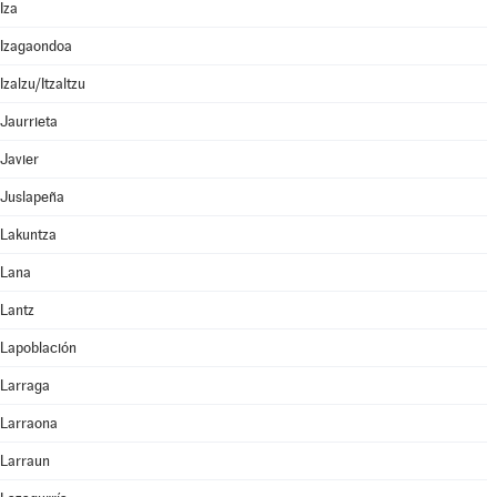
Iza
Izagaondoa
Izalzu/Itzaltzu
Jaurrieta
Javier
Juslapeña
Lakuntza
Lana
Lantz
Lapoblación
Larraga
Larraona
Larraun