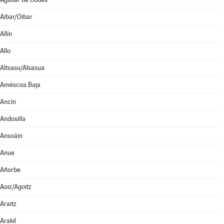
Aibar/Oibar
Allín
Allo
Altsasu/Alsasua
Améscoa Baja
Ancín
Andosilla
Ansoáin
Anue
Añorbe
Aoiz/Agoitz
Araitz
Arakil