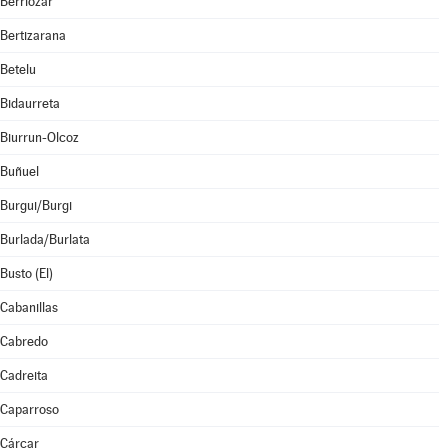
Berriozar
Bertizarana
Betelu
Bidaurreta
Biurrun-Olcoz
Buñuel
Burgui/Burgi
Burlada/Burlata
Busto (El)
Cabanillas
Cabredo
Cadreita
Caparroso
Cárcar