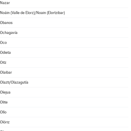
Nazar
Noáin (Valle de Elorz)/Noain (Elortzibar)
Obanos
Ochagavía
Oco
Odieta
Oitz
Olaibar
Olazti/Olazagutía
Olejua
Olite
Ollo
Olóriz