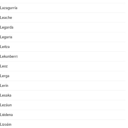
Lazagurría
Leache
Legarda
Legaria
Leitza
Lekunberri
Leoz
Lerga
Lerín
Lesaka
Lezáun
Liédena
Lizoáin