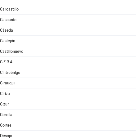
Carcastillo
Cascante
Cáseda
Castejón
Castillonuevo
C.E.R.A.
Cintruénigo
Cirauqui
Ciriza
Cizur
Corella
Cortes
Desojo