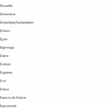
Dicastillo
Donamaria
Doneztebe/Santesteban
Echarri
Eg és
Elgorriaga
Enériz
Eratsun
Ergoiena
Erro
Eslava
Esparza de Salazar
Espronceda