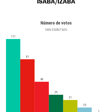
ISABA/IZABA
Número de votos
100
%
ESCRUTADO
111
81
48
29
21
10
1