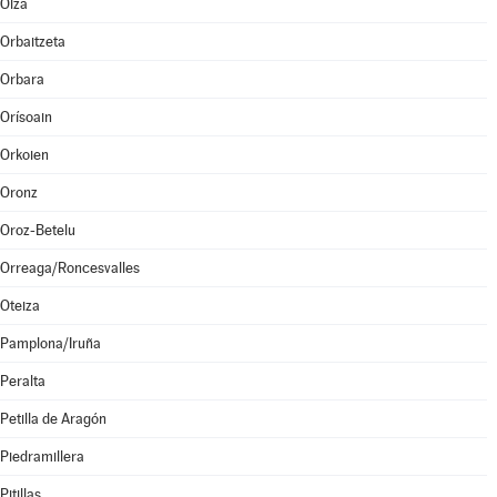
Olza
Orbaitzeta
Orbara
Orísoain
Orkoien
Oronz
Oroz-Betelu
Orreaga/Roncesvalles
Oteiza
Pamplona/Iruña
Peralta
Petilla de Aragón
Piedramillera
Pitillas