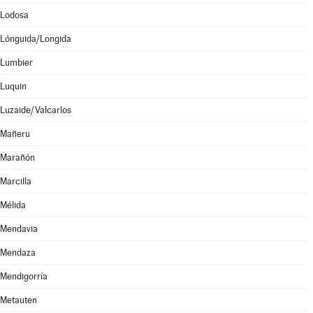
Lodosa
Lónguida/Longida
Lumbier
Luquin
Luzaide/Valcarlos
Mañeru
Marañón
Marcilla
Mélida
Mendavia
Mendaza
Mendigorría
Metauten