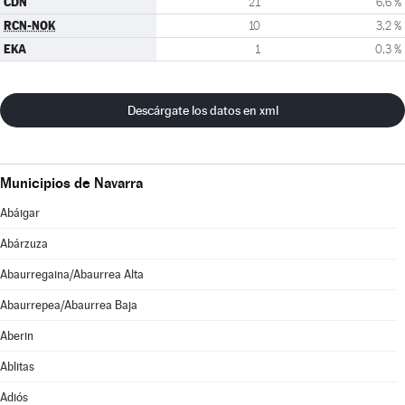
CDN
21
6,6 %
RCN-NOK
10
3,2 %
EKA
1
0,3 %
Descárgate los datos en xml
Municipios de Navarra
Abáigar
Abárzuza
Abaurregaina/Abaurrea Alta
Abaurrepea/Abaurrea Baja
Aberin
Ablitas
Adiós