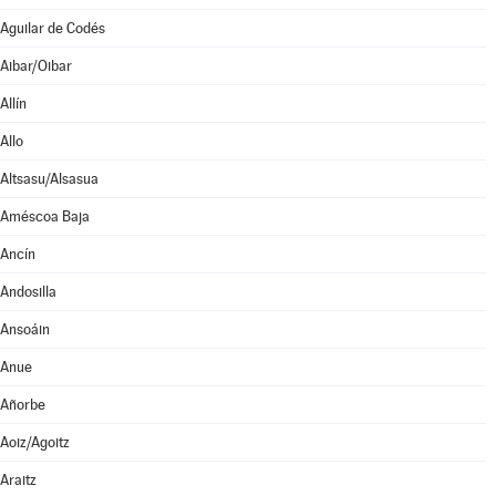
Aguilar de Codés
Aibar/Oibar
Allín
Allo
Altsasu/Alsasua
Améscoa Baja
Ancín
Andosilla
Ansoáin
Anue
Añorbe
Aoiz/Agoitz
Araitz