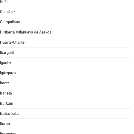
Goñi
Guesálaz
Guirguillano
Hiriberri/Villanueva de Aezkoa
Huarte/Uharte
Ibargoiti
Igantzi
Igúzquiza
Imotz
Irañeta
Irurtzun
Isaba/Izaba
Ituren
Iturmendi