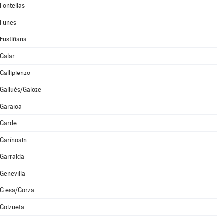
Fontellas
Funes
Fustiñana
Galar
Gallipienzo
Gallués/Galoze
Garaioa
Garde
Garínoain
Garralda
Genevilla
G esa/Gorza
Goizueta