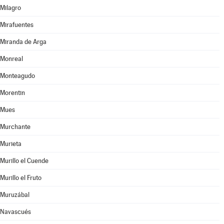
Milagro
Mirafuentes
Miranda de Arga
Monreal
Monteagudo
Morentin
Mues
Murchante
Murieta
Murillo el Cuende
Murillo el Fruto
Muruzábal
Navascués