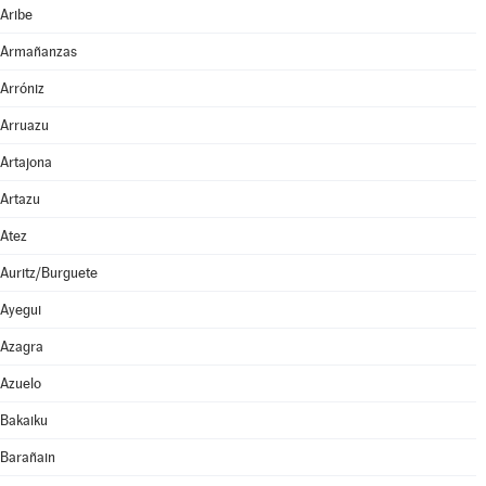
Aribe
Armañanzas
Arróniz
Arruazu
Artajona
Artazu
Atez
Auritz/Burguete
Ayegui
Azagra
Azuelo
Bakaiku
Barañain