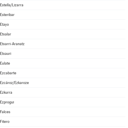
Estella/Lizarra
Esteribar
Etayo
Etxalar
Etxarri-Aranatz
Etxauri
Eulate
Ezcabarte
Ezcároz/Ezkaroze
Ezkurra
Ezprogui
Falces
Fitero