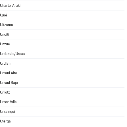
Uharte-Arakil
Ujué
Ultzama
Unciti
Unzué
Urdazubi/Urdax
Urdiain
Urraul Alto
Urraul Bajo
Urrotz
Urroz-Villa
Urzainqui
Uterga