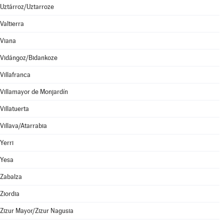
Uztárroz/Uztarroze
Valtierra
Viana
Vidángoz/Bidankoze
Villafranca
Villamayor de Monjardín
Villatuerta
Villava/Atarrabia
Yerri
Yesa
Zabalza
Ziordia
Zizur Mayor/Zizur Nagusia