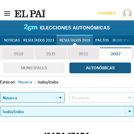
SUSCRÍBETE
26M | Elec
NOTICIAS
RESULTADOS 2023
RESULTADOS 2019
PACTOS
MUNICIPALE
2019
2015
2011
2007
MUNICIPALES
AUTONÓMICAS
Estás en:
Navarra
»
Isaba/Izaba