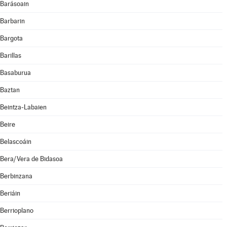
Barásoain
Barbarin
Bargota
Barillas
Basaburua
Baztan
Beintza-Labaien
Beire
Belascoáin
Bera/Vera de Bidasoa
Berbinzana
Beriáin
Berrioplano