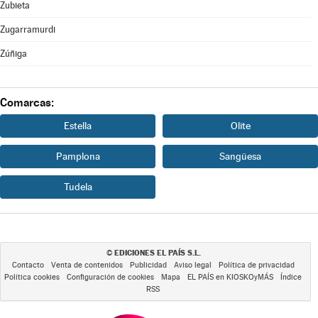
Zubieta
Zugarramurdi
Zúñiga
Comarcas:
Estella
Olite
Pamplona
Sangüesa
Tudela
EDICIONES EL PAÍS S.L.
©
Contacto
Venta de contenidos
Publicidad
Aviso legal
Política de privacidad
Política cookies
Configuración de cookies
Mapa
EL PAÍS en KIOSKOyMÁS
Índice
RSS