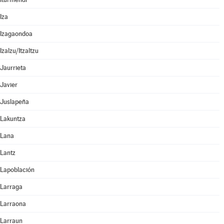
Iza
Izagaondoa
Izalzu/Itzaltzu
Jaurrieta
Javier
Juslapeña
Lakuntza
Lana
Lantz
Lapoblación
Larraga
Larraona
Larraun