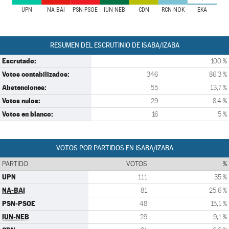
UPN
NA-BAI
PSN-PSOE
IUN-NEB
CDN
RCN-NOK
EKA
RESUMEN DEL ESCRUTINIO DE ISABA/IZABA
Escrutado:
100 %
Votos contabilizados:
346
86,3 %
Abstenciones:
55
13,7 %
Votos nulos:
29
8,4 %
Votos en blanco:
16
5 %
VOTOS POR PARTIDOS EN ISABA/IZABA
PARTIDO
VOTOS
%
UPN
111
35 %
NA-BAI
81
25,6 %
PSN-PSOE
48
15,1 %
IUN-NEB
29
9,1 %