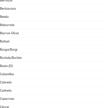
Berriozar
Bertizarana
Betelu
Bidaurreta
Biurrun-Olcoz
Buñuel
Burgui/Burgi
Burlada/Burlata
Busto (El)
Cabanillas
Cabredo
Cadreita
Caparroso
Cárcar