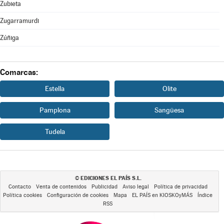
Zubieta
Zugarramurdi
Zúñiga
Comarcas:
Estella
Olite
Pamplona
Sangüesa
Tudela
EDICIONES EL PAÍS S.L.
©
Contacto
Venta de contenidos
Publicidad
Aviso legal
Política de privacidad
Política cookies
Configuración de cookies
Mapa
EL PAÍS en KIOSKOyMÁS
Índice
RSS