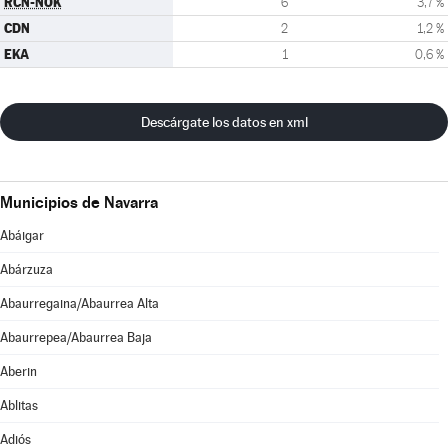
RCN-NOK
6
3,7 %
CDN
2
1,2 %
EKA
1
0,6 %
Descárgate los datos en xml
Municipios de Navarra
Abáigar
Abárzuza
Abaurregaina/Abaurrea Alta
Abaurrepea/Abaurrea Baja
Aberin
Ablitas
Adiós