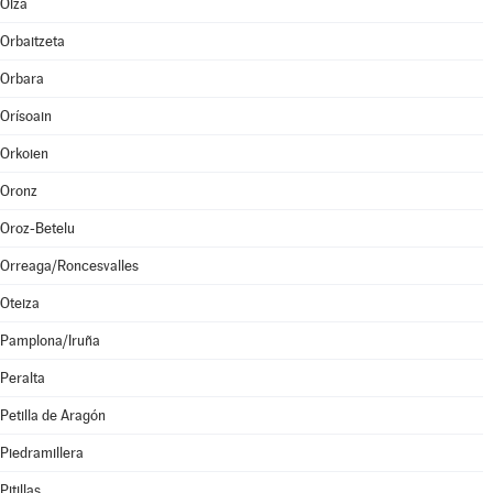
Olza
Orbaitzeta
Orbara
Orísoain
Orkoien
Oronz
Oroz-Betelu
Orreaga/Roncesvalles
Oteiza
Pamplona/Iruña
Peralta
Petilla de Aragón
Piedramillera
Pitillas