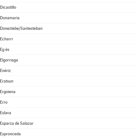
Dicastillo
Donamaria
Doneztebe/Santesteban
Echarri
Eg és
Elgorriaga
Enériz
Eratsun
Ergoiena
Erro
Eslava
Esparza de Salazar
Espronceda