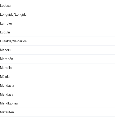
Lodosa
Lónguida/Longida
Lumbier
Luquin
Luzaide/Valcarlos
Mañeru
Marañón
Marcilla
Mélida
Mendavia
Mendaza
Mendigorría
Metauten