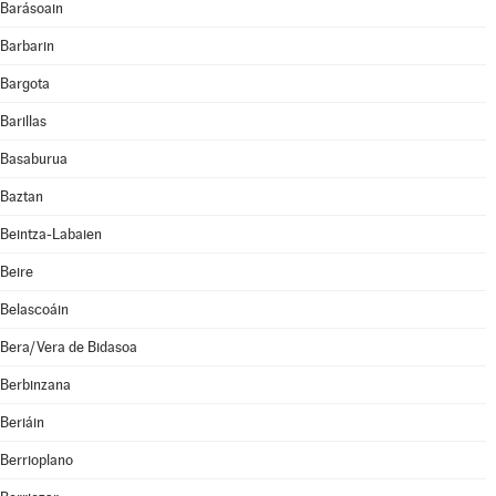
Barásoain
Barbarin
Bargota
Barillas
Basaburua
Baztan
Beintza-Labaien
Beire
Belascoáin
Bera/Vera de Bidasoa
Berbinzana
Beriáin
Berrioplano