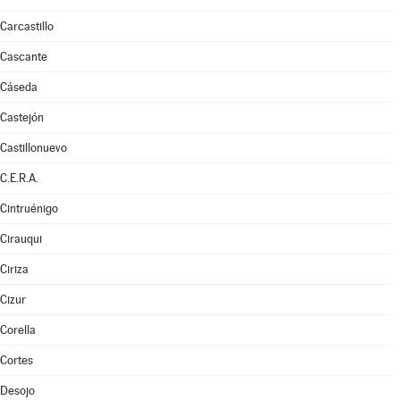
Carcastillo
Cascante
Cáseda
Castejón
Castillonuevo
C.E.R.A.
Cintruénigo
Cirauqui
Ciriza
Cizur
Corella
Cortes
Desojo