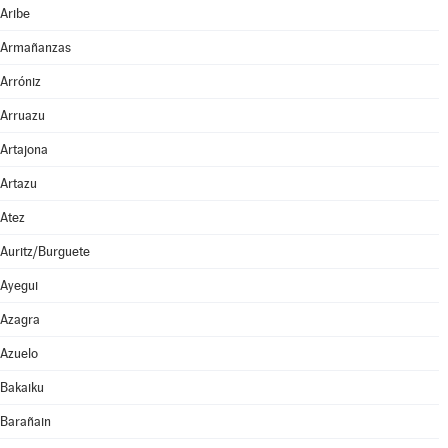
Aribe
Armañanzas
Arróniz
Arruazu
Artajona
Artazu
Atez
Auritz/Burguete
Ayegui
Azagra
Azuelo
Bakaiku
Barañain