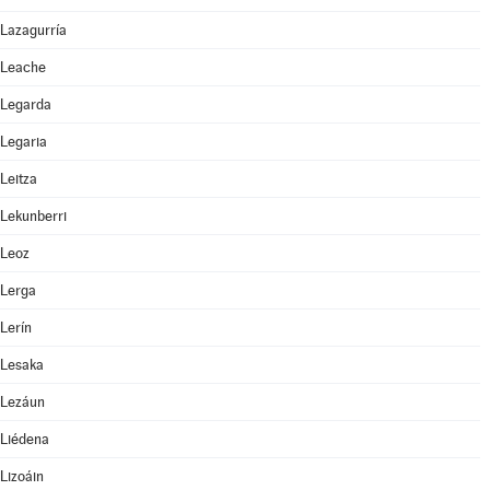
Lazagurría
Leache
Legarda
Legaria
Leitza
Lekunberri
Leoz
Lerga
Lerín
Lesaka
Lezáun
Liédena
Lizoáin