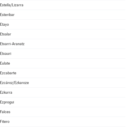
Estella/Lizarra
Esteribar
Etayo
Etxalar
Etxarri-Aranatz
Etxauri
Eulate
Ezcabarte
Ezcároz/Ezkaroze
Ezkurra
Ezprogui
Falces
Fitero