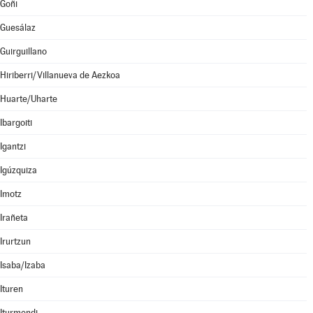
Goñi
Guesálaz
Guirguillano
Hiriberri/Villanueva de Aezkoa
Huarte/Uharte
Ibargoiti
Igantzi
Igúzquiza
Imotz
Irañeta
Irurtzun
Isaba/Izaba
Ituren
Iturmendi