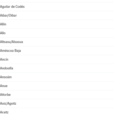
Aguilar de Codés
Aibar/Oibar
Allín
Allo
Altsasu/Alsasua
Améscoa Baja
Ancín
Andosilla
Ansoáin
Anue
Añorbe
Aoiz/Agoitz
Araitz