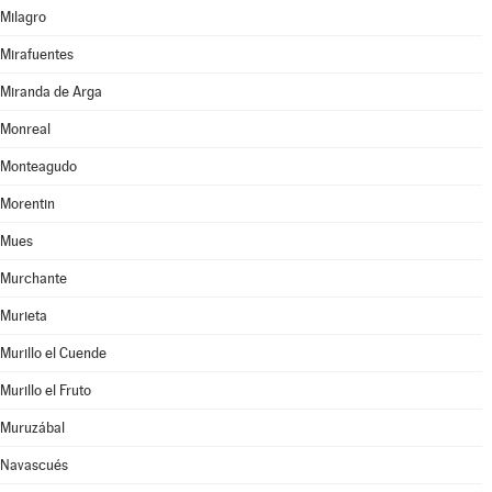
Milagro
Mirafuentes
Miranda de Arga
Monreal
Monteagudo
Morentin
Mues
Murchante
Murieta
Murillo el Cuende
Murillo el Fruto
Muruzábal
Navascués