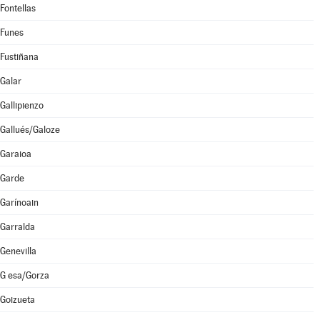
Fontellas
Funes
Fustiñana
Galar
Gallipienzo
Gallués/Galoze
Garaioa
Garde
Garínoain
Garralda
Genevilla
G esa/Gorza
Goizueta