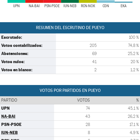
UPN
NA-BAI
PSN-PSOE
IUN-NEB
RCN-NOK
CDN
EKA
RESUMEN DEL ESCRUTINIO DE PUEYO
Escrutado:
100 %
Votos contabilizados:
205
74,8 %
Abstenciones:
69
25,2 %
Votos nulos:
41
20 %
Votos en blanco:
2
1,2 %
VOTOS POR PARTIDOS EN PUEYO
PARTIDO
VOTOS
%
UPN
74
45,1 %
NA-BAI
43
26,2 %
PSN-PSOE
28
17,1 %
IUN-NEB
8
4,9 %