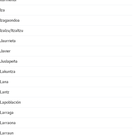
Iza
Izagaondoa
Izalzu/Itzaltzu
Jaurrieta
Javier
Juslapeña
Lakuntza
Lana
Lantz
Lapoblación
Larraga
Larraona
Larraun