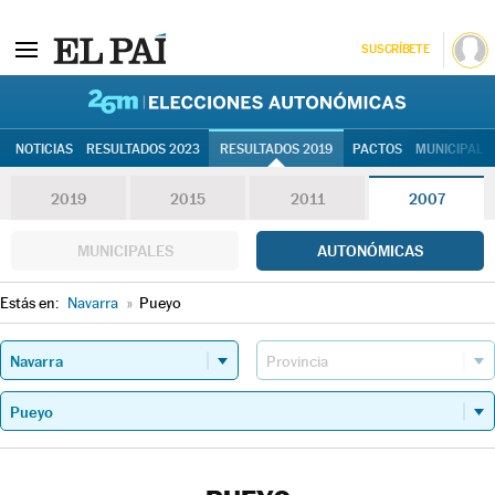
SUSCRÍBETE
26M | Elec
NOTICIAS
RESULTADOS 2023
RESULTADOS 2019
PACTOS
MUNICIPALE
2019
2015
2011
2007
MUNICIPALES
AUTONÓMICAS
Estás en:
Navarra
»
Pueyo