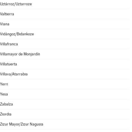
Uztárroz/Uztarroze
Valtierra
Viana
Vidángoz/Bidankoze
Villafranca
Villamayor de Monjardín
Villatuerta
Villava/Atarrabia
Yerri
Yesa
Zabalza
Ziordia
Zizur Mayor/Zizur Nagusia