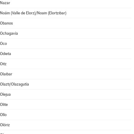
Nazar
Noáin (Valle de Elorz)/Noain (Elortzibar)
Obanos
Ochagavía
Oco
Odieta
Oitz
Olaibar
Olazti/Olazagutía
Olejua
Olite
Ollo
Olóriz