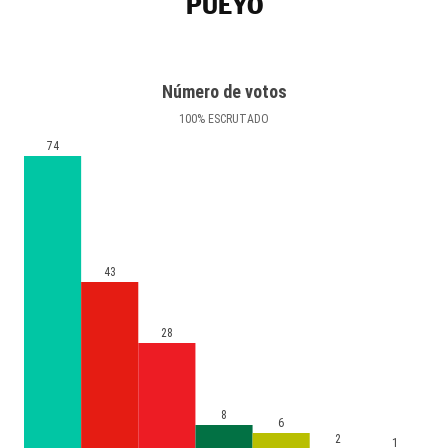
PUEYO
Número de votos
100
%
ESCRUTADO
74
43
28
8
6
2
1