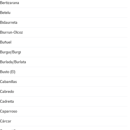
Bertizarana
Betelu
Bidaurreta
Biurrun-Olcoz
Buñuel
Burgui/Burgi
Burlada/Burlata
Busto (El)
Cabanillas
Cabredo
Cadreita
Caparroso
Cárcar