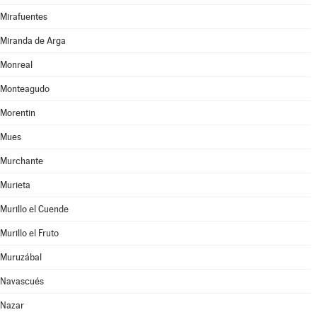
Mirafuentes
Miranda de Arga
Monreal
Monteagudo
Morentin
Mues
Murchante
Murieta
Murillo el Cuende
Murillo el Fruto
Muruzábal
Navascués
Nazar