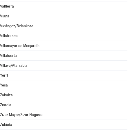
Valtierra
Viana
Vidángoz/Bidankoze
Villafranca
Villamayor de Monjardín
Villatuerta
Villava/Atarrabia
Yerri
Yesa
Zabalza
Ziordia
Zizur Mayor/Zizur Nagusia
Zubieta