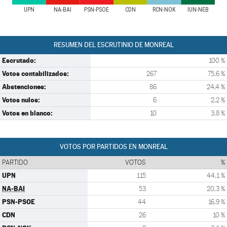
UPN
NA-BAI
PSN-PSOE
CDN
RCN-NOK
IUN-NEB
RESUMEN DEL ESCRUTINIO DE MONREAL
Escrutado:
100 %
Votos contabilizados:
267
75,6 %
Abstenciones:
86
24,4 %
Votos nulos:
6
2,2 %
Votos en blanco:
10
3,8 %
VOTOS POR PARTIDOS EN MONREAL
PARTIDO
VOTOS
%
UPN
115
44,1 %
NA-BAI
53
20,3 %
PSN-PSOE
44
16,9 %
CDN
26
10 %