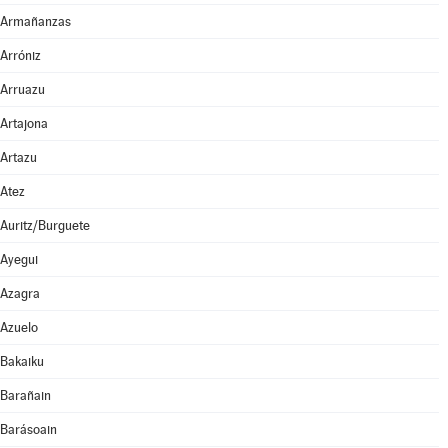
Armañanzas
Arróniz
Arruazu
Artajona
Artazu
Atez
Auritz/Burguete
Ayegui
Azagra
Azuelo
Bakaiku
Barañain
Barásoain