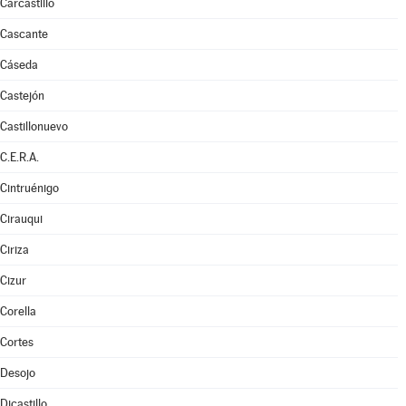
Carcastillo
Cascante
Cáseda
Castejón
Castillonuevo
C.E.R.A.
Cintruénigo
Cirauqui
Ciriza
Cizur
Corella
Cortes
Desojo
Dicastillo