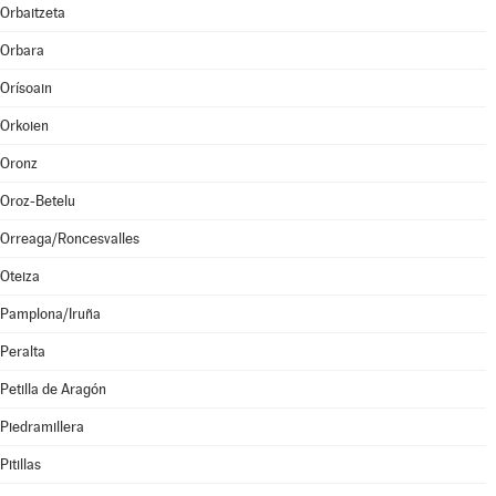
Orbaitzeta
Orbara
Orísoain
Orkoien
Oronz
Oroz-Betelu
Orreaga/Roncesvalles
Oteiza
Pamplona/Iruña
Peralta
Petilla de Aragón
Piedramillera
Pitillas