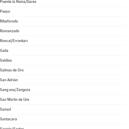
Puente la Reina/Gares
Pueyo
Ribaforada
Romanzado
Roncal/Erronkari
Sada
Saldías
Salinas de Oro
San Adrián
Sang esa/Zangoza
San Martín de Unx
Sansol
Santacara
Sarriés/Sartze