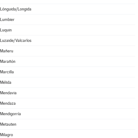
Lónguida/Longida
Lumbier
Luquin
Luzaide/Valcarlos
Mañeru
Marañón
Marcilla
Mélida
Mendavia
Mendaza
Mendigorría
Metauten
Milagro