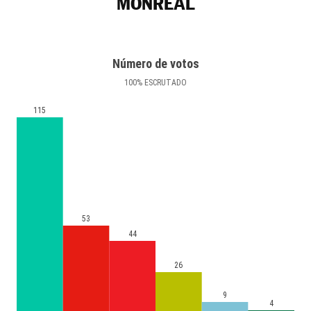
MONREAL
Número de votos
100
%
ESCRUTADO
115
53
44
26
9
4