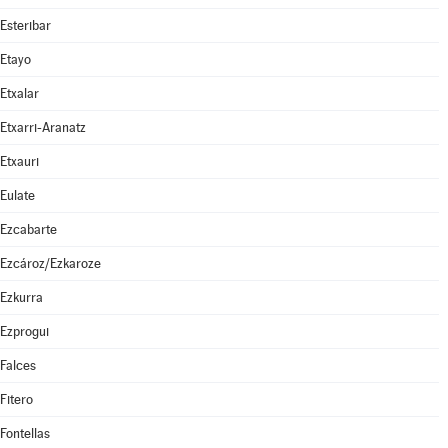
Esteribar
Etayo
Etxalar
Etxarri-Aranatz
Etxauri
Eulate
Ezcabarte
Ezcároz/Ezkaroze
Ezkurra
Ezprogui
Falces
Fitero
Fontellas