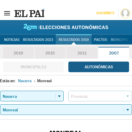
SUSCRÍBETE
26M | Elec
NOTICIAS
RESULTADOS 2023
RESULTADOS 2019
PACTOS
MUNICIPALE
2019
2015
2011
2007
MUNICIPALES
AUTONÓMICAS
Estás en:
Navarra
»
Monreal