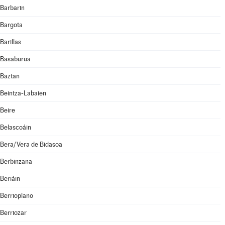
Barbarin
Bargota
Barillas
Basaburua
Baztan
Beintza-Labaien
Beire
Belascoáin
Bera/Vera de Bidasoa
Berbinzana
Beriáin
Berrioplano
Berriozar