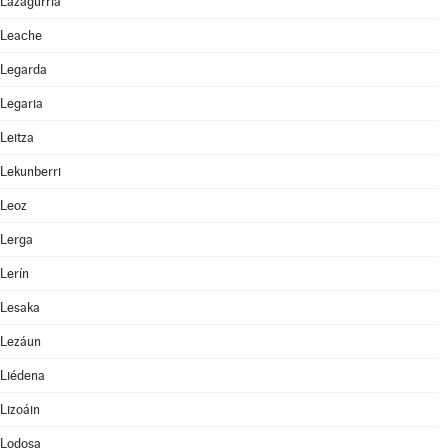
Lazagurría
Leache
Legarda
Legaria
Leitza
Lekunberri
Leoz
Lerga
Lerín
Lesaka
Lezáun
Liédena
Lizoáin
Lodosa