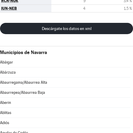
RCN-NOK
9
3,4 %
IUN-NEB
4
1,5 %
Descárgate los datos en xml
Municipios de Navarra
Abáigar
Abárzuza
Abaurregaina/Abaurrea Alta
Abaurrepea/Abaurrea Baja
Aberin
Ablitas
Adiós
Aguilar de Codés