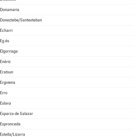
Donamaria
Doneztebe/Santesteban
Echarri
Eg és
Elgorriaga
Enériz
Eratsun
Ergoiena
Erro
Eslava
Esparza de Salazar
Espronceda
Estella/Lizarra