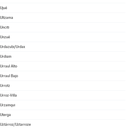
Ujué
Ultzama
Unciti
Unzué
Urdazubi/Urdax
Urdiain
Urraul Alto
Urraul Bajo
Urrotz
Urroz-Villa
Urzainqui
Uterga
Uztárroz/Uztarroze