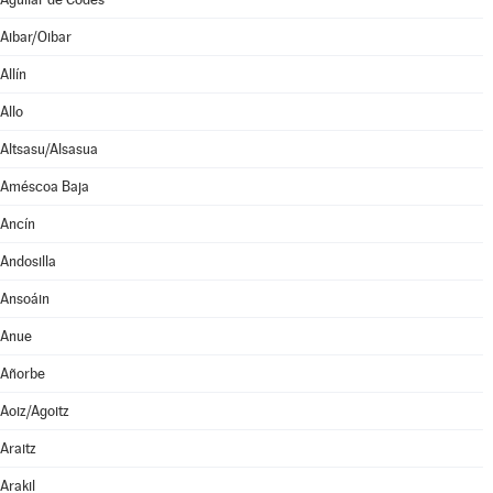
Aibar/Oibar
Allín
Allo
Altsasu/Alsasua
Améscoa Baja
Ancín
Andosilla
Ansoáin
Anue
Añorbe
Aoiz/Agoitz
Araitz
Arakil