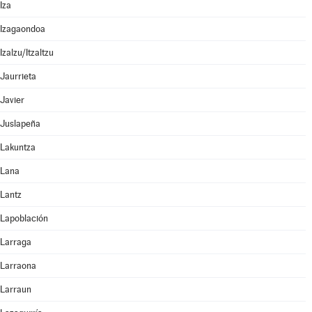
Iza
Izagaondoa
Izalzu/Itzaltzu
Jaurrieta
Javier
Juslapeña
Lakuntza
Lana
Lantz
Lapoblación
Larraga
Larraona
Larraun