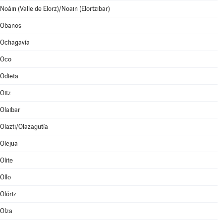
Noáin (Valle de Elorz)/Noain (Elortzibar)
Obanos
Ochagavía
Oco
Odieta
Oitz
Olaibar
Olazti/Olazagutía
Olejua
Olite
Ollo
Olóriz
Olza