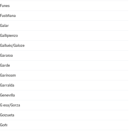
Funes
Fustiñana
Galar
Gallipienzo
Gallués/Galoze
Garaioa
Garde
Garínoain
Garralda
Genevilla
G esa/Gorza
Goizueta
Goñi