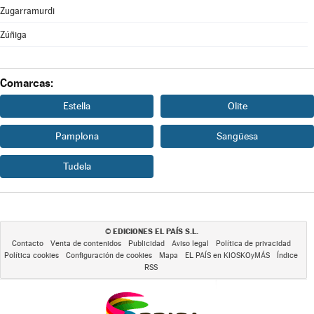
Zugarramurdi
Zúñiga
Comarcas:
Estella
Olite
Pamplona
Sangüesa
Tudela
EDICIONES EL PAÍS S.L.
©
Contacto
Venta de contenidos
Publicidad
Aviso legal
Política de privacidad
Política cookies
Configuración de cookies
Mapa
EL PAÍS en KIOSKOyMÁS
Índice
RSS