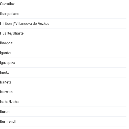
Guesálaz
Guirguillano
Hiriberri/Villanueva de Aezkoa
Huarte/Uharte
Ibargoiti
Igantzi
Igúzquiza
Imotz
Irañeta
Irurtzun
Isaba/Izaba
Ituren
Iturmendi