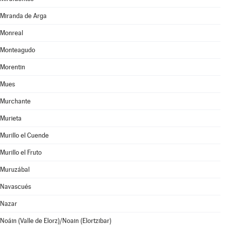
Miranda de Arga
Monreal
Monteagudo
Morentin
Mues
Murchante
Murieta
Murillo el Cuende
Murillo el Fruto
Muruzábal
Navascués
Nazar
Noáin (Valle de Elorz)/Noain (Elortzibar)