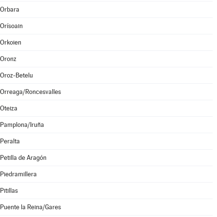
Orbara
Orísoain
Orkoien
Oronz
Oroz-Betelu
Orreaga/Roncesvalles
Oteiza
Pamplona/Iruña
Peralta
Petilla de Aragón
Piedramillera
Pitillas
Puente la Reina/Gares