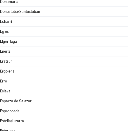
Donamaria
Doneztebe/Santesteban
Echarri
Eg és
Elgorriaga
Enériz
Eratsun
Ergoiena
Erro
Eslava
Esparza de Salazar
Espronceda
Estella/Lizarra
Esteribar