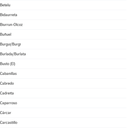
Betelu
Bidaurreta
Biurrun-Olcoz
Buñuel
Burgui/Burgi
Burlada/Burlata
Busto (El)
Cabanillas
Cabredo
Cadreita
Caparroso
Cárcar
Carcastillo