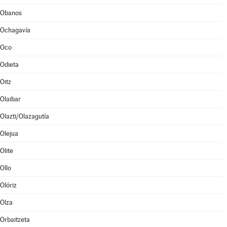
Obanos
Ochagavía
Oco
Odieta
Oitz
Olaibar
Olazti/Olazagutía
Olejua
Olite
Ollo
Olóriz
Olza
Orbaitzeta