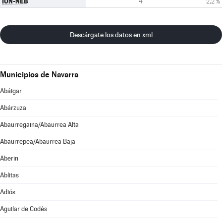
IUN-NEB
4
2,2 %
Descárgate los datos en xml
Municipios de Navarra
Abáigar
Abárzuza
Abaurregaina/Abaurrea Alta
Abaurrepea/Abaurrea Baja
Aberin
Ablitas
Adiós
Aguilar de Codés