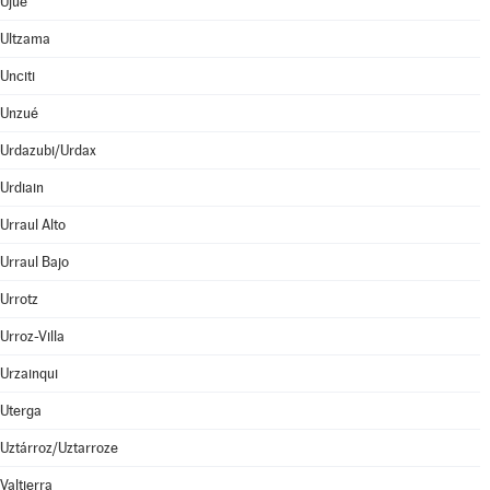
Ujué
Ultzama
Unciti
Unzué
Urdazubi/Urdax
Urdiain
Urraul Alto
Urraul Bajo
Urrotz
Urroz-Villa
Urzainqui
Uterga
Uztárroz/Uztarroze
Valtierra