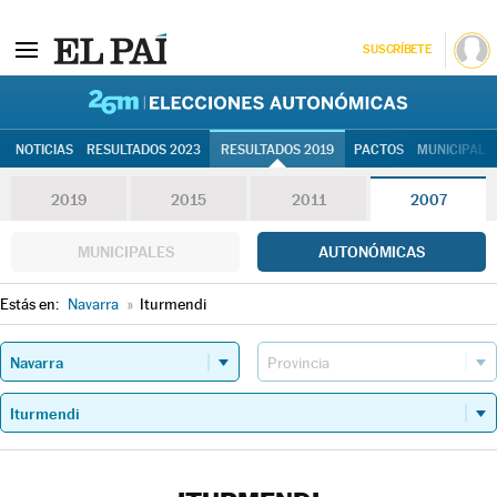
SUSCRÍBETE
26M | Elec
NOTICIAS
RESULTADOS 2023
RESULTADOS 2019
PACTOS
MUNICIPALE
2019
2015
2011
2007
MUNICIPALES
AUTONÓMICAS
Estás en:
Navarra
»
Iturmendi