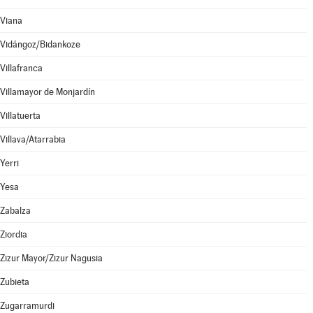
Viana
Vidángoz/Bidankoze
Villafranca
Villamayor de Monjardín
Villatuerta
Villava/Atarrabia
Yerri
Yesa
Zabalza
Ziordia
Zizur Mayor/Zizur Nagusia
Zubieta
Zugarramurdi