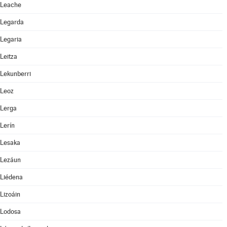
Leache
Legarda
Legaria
Leitza
Lekunberri
Leoz
Lerga
Lerín
Lesaka
Lezáun
Liédena
Lizoáin
Lodosa