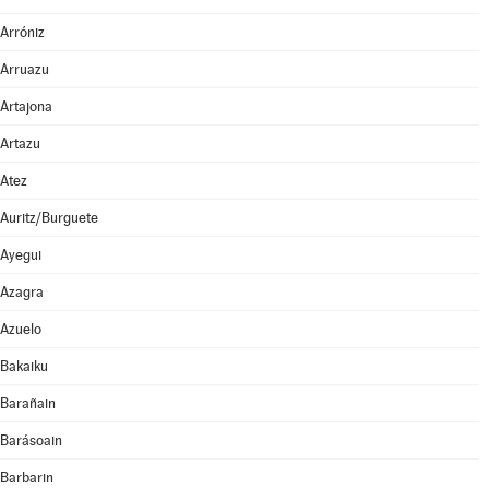
Arróniz
Arruazu
Artajona
Artazu
Atez
Auritz/Burguete
Ayegui
Azagra
Azuelo
Bakaiku
Barañain
Barásoain
Barbarin