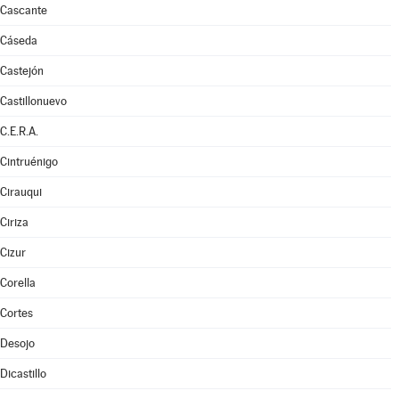
Cascante
Cáseda
Castejón
Castillonuevo
C.E.R.A.
Cintruénigo
Cirauqui
Ciriza
Cizur
Corella
Cortes
Desojo
Dicastillo