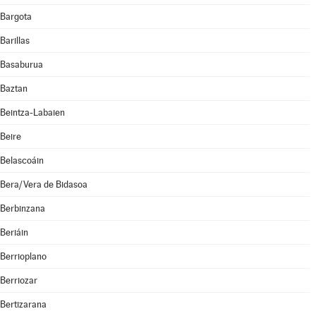
Bargota
Barillas
Basaburua
Baztan
Beintza-Labaien
Beire
Belascoáin
Bera/Vera de Bidasoa
Berbinzana
Beriáin
Berrioplano
Berriozar
Bertizarana