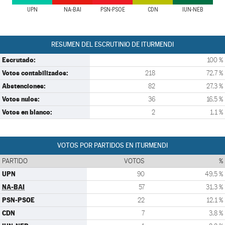
UPN
NA-BAI
PSN-PSOE
CDN
IUN-NEB
RESUMEN DEL ESCRUTINIO DE ITURMENDI
Escrutado:
100 %
Votos contabilizados:
218
72,7 %
Abstenciones:
82
27,3 %
Votos nulos:
36
16,5 %
Votos en blanco:
2
1,1 %
VOTOS POR PARTIDOS EN ITURMENDI
PARTIDO
VOTOS
%
UPN
90
49,5 %
NA-BAI
57
31,3 %
PSN-PSOE
22
12,1 %
CDN
7
3,8 %