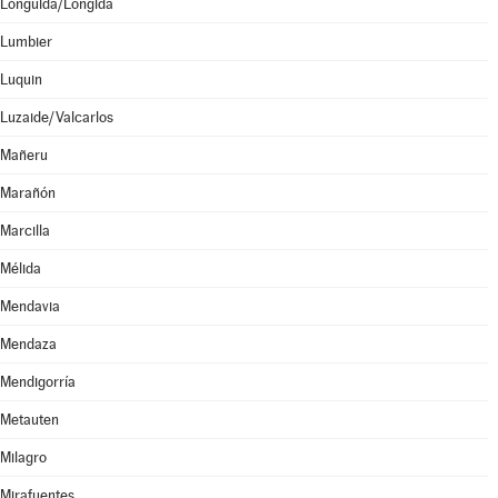
Lónguida/Longida
Lumbier
Luquin
Luzaide/Valcarlos
Mañeru
Marañón
Marcilla
Mélida
Mendavia
Mendaza
Mendigorría
Metauten
Milagro
Mirafuentes