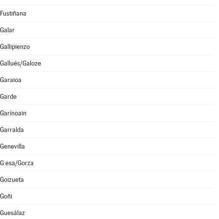
Fustiñana
Galar
Gallipienzo
Gallués/Galoze
Garaioa
Garde
Garínoain
Garralda
Genevilla
G esa/Gorza
Goizueta
Goñi
Guesálaz