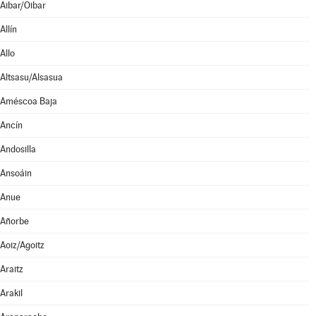
Aibar/Oibar
Allín
Allo
Altsasu/Alsasua
Améscoa Baja
Ancín
Andosilla
Ansoáin
Anue
Añorbe
Aoiz/Agoitz
Araitz
Arakil