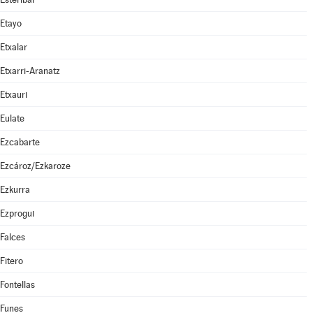
Etayo
Etxalar
Etxarri-Aranatz
Etxauri
Eulate
Ezcabarte
Ezcároz/Ezkaroze
Ezkurra
Ezprogui
Falces
Fitero
Fontellas
Funes