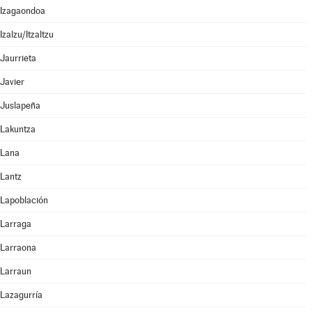
Izagaondoa
Izalzu/Itzaltzu
Jaurrieta
Javier
Juslapeña
Lakuntza
Lana
Lantz
Lapoblación
Larraga
Larraona
Larraun
Lazagurría