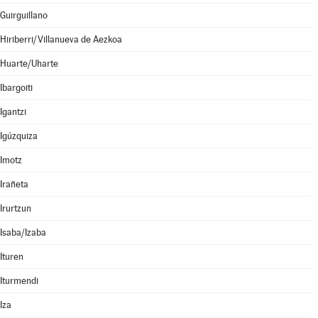
Guirguillano
Hiriberri/Villanueva de Aezkoa
Huarte/Uharte
Ibargoiti
Igantzi
Igúzquiza
Imotz
Irañeta
Irurtzun
Isaba/Izaba
Ituren
Iturmendi
Iza