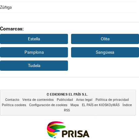
Zúñiga
Comarcas:
Estella
Olite
Pamplona
Sangüesa
Tudela
EDICIONES EL PAÍS S.L.
©
Contacto
Venta de contenidos
Publicidad
Aviso legal
Política de privacidad
Política cookies
Configuración de cookies
Mapa
EL PAÍS en KIOSKOyMÁS
Índice
RSS