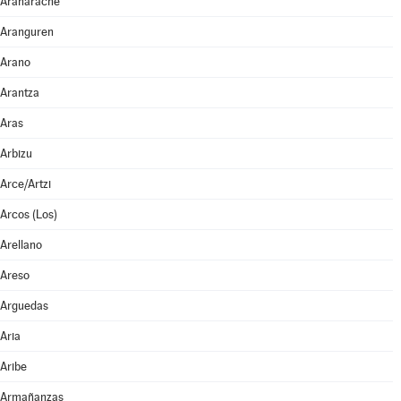
Aranarache
Aranguren
Arano
Arantza
Aras
Arbizu
Arce/Artzi
Arcos (Los)
Arellano
Areso
Arguedas
Aria
Aribe
Armañanzas